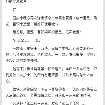
他的专属账户。
叮——
健康小程序再次弹出消息：恭喜您获得本店幸运星，赠
送一百颗幸运星，请好好使用哦～
看着账户里那一百颗闪烁的星星，低声吐槽：
“还真是贵……唉。”
一颗幸运星等于十万块，而每个委托起步就要消耗一
颗，后续难度越高，消耗越大。一百颗，看似很多，实则经
不起几次高难度任务。
他毫不犹豫地消耗第一颗幸运星，向后台发布任务：查
找苏软（女护士）的所有有用情报，并附上照片与个人信
息。
很快，系统回复：明白～尊敬的客户，您的问题将在三
天后给出答复。若需加快进度，可追加幸运星缩短时间。
又消耗了第二颗幸运星，发布了第二个任务……