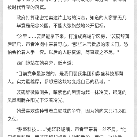
被时代吞噬的落寞。
政府打算秘密拍卖这片土地的消息，知道的人寥寥无几
——毕竟是纪念公园，不能大张旗鼓地公开招标。
“这里……要是能拿下来，打造成高端学区房，”裴砚辞薄
唇轻启，声音冷冽中带着野心，“那些达官贵族的家长们，恐
怕会抢着人手一套。以后的人脉资源，简直取之不尽。”
西门镜站在她身旁，低声道：
“目前竞争最激烈的，是我们裴氏集团和鼎盛科技那帮
人。实力最雄厚，都想把这块地变成自己的私域。”
裴砚辞微微侧头，暗紫色的唇瓣勾起一抹冷笑，眼尾的
凤凰图腾在阳光下泛着冷光。
她最喜欢这种带着血腥味的争夺，因为她向来只打必胜
之仗。
“鼎盛科技……”她轻轻呢喃，声音里带着一丝不屑，“他