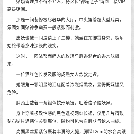
赌场管理员不得不介入，将这位“神域之子”请到二楼VIP
高级赌间。
那是一间装修极尽奢华的大厅，中央摆着超大型赌桌，
氛围如同赌神争霸赛一般紧张而刺激。
唐妩也被一同邀请上了二楼，她坐在东御霄身旁，嘴角
始终带着意味深长的浅笑。
这时，一阵浓郁而醉人的玫瑰与麝香混合的香水味飘
来。
一位酒红色长发及腰的成熟女人款款走近。
她眼角一颗明显的泪痣配着浓烈烟熏妆，显得既妩媚又
危险。
脖颈上戴着一条银色蛇形项链，吐着信子般妖异。
身上穿着极致性感的黑色透视网纱长裙，仅用几片精致
钻石贴片遮挡住关键部位，隐约可见雪白肌肤与诱人曲线。
亮面黑丝紧紧包裹着丰满的大腿，脚踩12cm防水台高跟