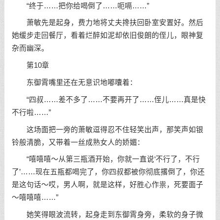
“终于……把你给喝倒了……呃嗝……”
萧敏先是起身，费力地将丈夫搀扶回卧室安置好。然后
她缓步走回餐厅，看着烂醉如泥却依旧俊朗的侄儿，眼神复
杂而幽深。
第10章
东御霄嘴里还在无意识地嘟囔着：
“四叔……差不多了……不要再开了……侄儿……真是快
不行啦……”
这场面把一旁的萧敏逗得忍不住轻笑出声，那笑声如银
铃般清脆，又带着一丝成熟女人的娇媚：
“嘻嘻嘻～从第三瓶酒开始，你就一直说‘不行了，不行
了’……现在五瓶都喝完了，你四叔都被你彻底撂倒了，你还
是这句话～哎，男人啊，就是这样，好胜心作祟，死要面子
～嘻嘻嘻……”
她笑得眼波流转，起身走到东御霄身旁，柔软的身子微