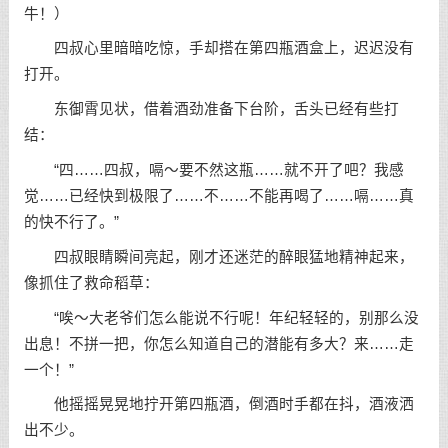
牛！）
四叔心里暗暗吃惊，手却搭在第四瓶酒盒上，迟迟没有
打开。
东御霄见状，借着酒劲准备下台阶，舌头已经有些打
结：
“四……四叔，嗝～要不然这瓶……就不开了吧？我感
觉……已经快到极限了……不……不能再喝了……嗝……真
的快不行了。”
四叔眼睛瞬间亮起，刚才还迷茫的醉眼猛地精神起来，
像抓住了救命稻草：
“唉～大老爷们怎么能说不行呢！年纪轻轻的，别那么没
出息！不拼一把，你怎么知道自己的潜能有多大？来……走
一个！”
他摇摇晃晃地拧开第四瓶酒，倒酒时手都在抖，酒液洒
出不少。