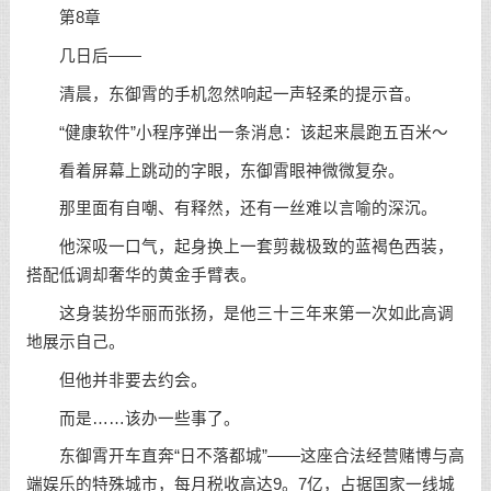
第8章
几日后——
清晨，东御霄的手机忽然响起一声轻柔的提示音。
“健康软件”小程序弹出一条消息：该起来晨跑五百米～
看着屏幕上跳动的字眼，东御霄眼神微微复杂。
那里面有自嘲、有释然，还有一丝难以言喻的深沉。
他深吸一口气，起身换上一套剪裁极致的蓝褐色西装，
搭配低调却奢华的黄金手臂表。
这身装扮华丽而张扬，是他三十三年来第一次如此高调
地展示自己。
但他并非要去约会。
而是……该办一些事了。
东御霄开车直奔“日不落都城”——这座合法经营赌博与高
端娱乐的特殊城市，每月税收高达9。7亿，占据国家一线城