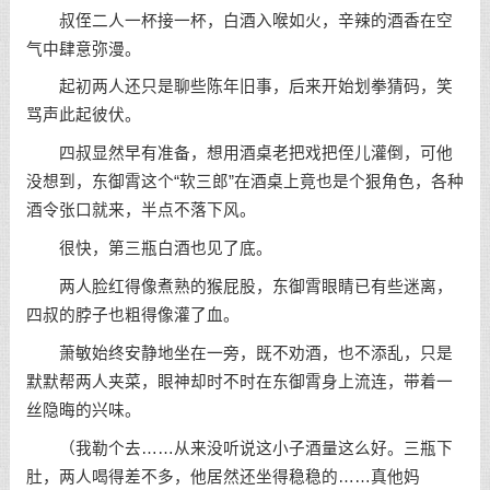
叔侄二人一杯接一杯，白酒入喉如火，辛辣的酒香在空
气中肆意弥漫。
起初两人还只是聊些陈年旧事，后来开始划拳猜码，笑
骂声此起彼伏。
四叔显然早有准备，想用酒桌老把戏把侄儿灌倒，可他
没想到，东御霄这个“软三郎”在酒桌上竟也是个狠角色，各种
酒令张口就来，半点不落下风。
很快，第三瓶白酒也见了底。
两人脸红得像煮熟的猴屁股，东御霄眼睛已有些迷离，
四叔的脖子也粗得像灌了血。
萧敏始终安静地坐在一旁，既不劝酒，也不添乱，只是
默默帮两人夹菜，眼神却时不时在东御霄身上流连，带着一
丝隐晦的兴味。
（我勒个去……从来没听说这小子酒量这么好。三瓶下
肚，两人喝得差不多，他居然还坐得稳稳的……真他妈