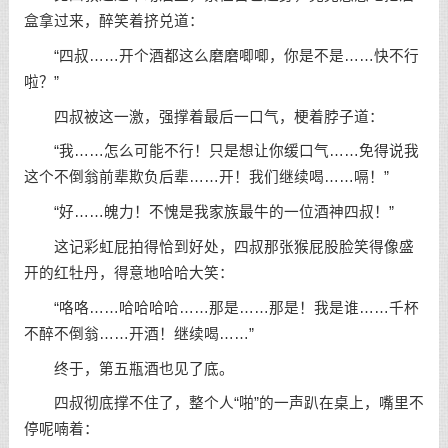
盒拿过来，醉笑着挤兑道：
“四叔……开个酒都这么磨磨唧唧，你是不是……快不行
啦？”
四叔被这一激，强撑着最后一口气，梗着脖子道：
“我……怎么可能不行！只是想让你缓口气……免得说我
这个不倒翁前辈欺负后辈……开！我们继续喝……嗝！”
“好……魄力！不愧是我家族最牛的一位酒神四叔！”
这记彩虹屁拍得恰到好处，四叔那张猴屁股脸笑得像盛
开的红牡丹，得意地哈哈大笑：
“咯咯……哈哈哈哈……那是……那是！我是谁……千杯
不醉不倒翁……开酒！继续喝……”
终于，第五瓶酒也见了底。
四叔彻底撑不住了，整个人“啪”的一声趴在桌上，嘴里不
停呢喃着：