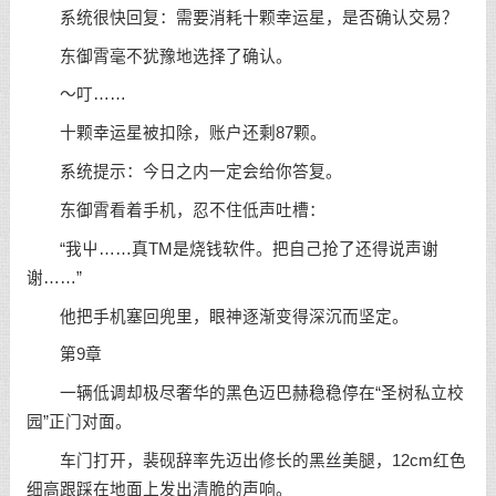
系统很快回复：需要消耗十颗幸运星，是否确认交易？
东御霄毫不犹豫地选择了确认。
～叮……
十颗幸运星被扣除，账户还剩87颗。
系统提示：今日之内一定会给你答复。
东御霄看着手机，忍不住低声吐槽：
“我屮……真TM是烧钱软件。把自己抢了还得说声谢
谢……”
他把手机塞回兜里，眼神逐渐变得深沉而坚定。
第9章
一辆低调却极尽奢华的黑色迈巴赫稳稳停在“圣树私立校
园”正门对面。
车门打开，裴砚辞率先迈出修长的黑丝美腿，12cm红色
细高跟踩在地面上发出清脆的声响。