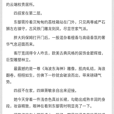
的云端权贵居所。
四叔家在第二层。
东御霄拎着沉甸甸的荔枝箱站在门外，只见两尊威严石
狮左右镇守，古风铁门雕龙刻凤，尽显世家气派。
胖大妈保姆打开门后，一股混杂着檀香与高级香氛的奢
华气息迎面而来。
客厅宽阔得令人咋舌，欧美古典风格的装饰金碧辉煌，
巨型雕塑林立。
最震撼的是一尊《海波东海神》雕像，肌肉虬结，海浪
翻卷，栩栩如生，仿佛下一秒就会破浪而出，带来磅礴气
势。
四叔不在家，四婶萧敏亲自出来迎接。
她今天穿着一件浅杏色真丝长裙，勾勒出成熟丰润的身
段，妆容精致，眼神在看到东御霄时明显亮了一下。