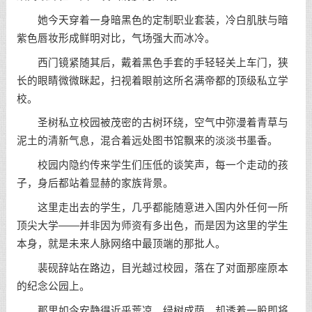
她今天穿着一身暗黑色的定制职业套装，冷白肌肤与暗
紫色唇妆形成鲜明对比，气场强大而冰冷。
西门镜紧随其后，戴着黑色手套的手轻轻关上车门，狭
长的眼睛微微眯起，扫视着眼前这所名满帝都的顶级私立学
校。
圣树私立校园被茂密的古树环绕，空气中弥漫着青草与
泥土的清新气息，混合着远处图书馆飘来的淡淡书墨香。
校园内隐约传来学生们压低的谈笑声，每一个走动的孩
子，身后都站着显赫的家族背景。
这里走出去的学生，几乎都能随意进入国内外任何一所
顶尖大学——并非因为师资有多出色，而是因为这里的学生
本身，就是未来人脉网络中最顶端的那批人。
裴砚辞站在路边，目光越过校园，落在了对面那座原本
的纪念公园上。
那里如今安静得近乎荒凉，绿树成荫，却透着一股即将