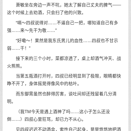
萧敏坐在旁边一声不吭，她太了解自己丈夫的脾气——
这个时候上去劝酒，只会扫了他的兴致。
“嗝～四叔说得对……不逼自己一把，哪知道自己有多
强……来～先干为敬……”
“好嘞～！果然是我东氏男儿的血性……四叔也不甘示
弱……干！”
接下来的三个小时，菜都凉透了，桌上却酒气冲天、战
火熊熊。
当第五瓶酒打开时，四叔已经明显到了极限，眼睛都快
睁不开了，身体摇晃得像风中的枯叶。
而东御霄虽然也醉得厉害，谈吐间却还残留着几分清
明。
（我TM今天是遇上酒神了吗……这小子怎么还没
倒……）四叔心里狂骂，却已力不从心。
见四叔迟迟不动酒盒，索性自己起身，晃晃悠悠地把酒