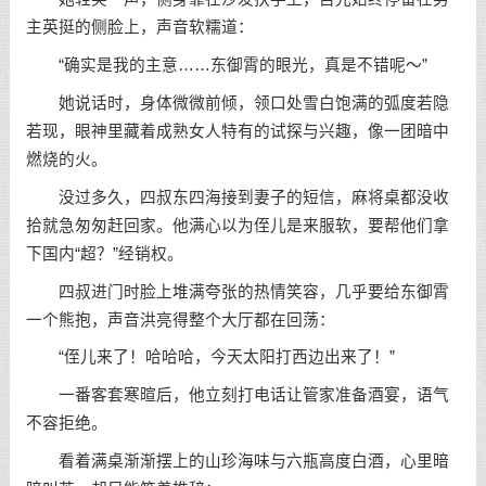
主英挺的侧脸上，声音软糯道：
“确实是我的主意……东御霄的眼光，真是不错呢～”
她说话时，身体微微前倾，领口处雪白饱满的弧度若隐
若现，眼神里藏着成熟女人特有的试探与兴趣，像一团暗中
燃烧的火。
没过多久，四叔东四海接到妻子的短信，麻将桌都没收
拾就急匆匆赶回家。他满心以为侄儿是来服软，要帮他们拿
下国内“超？”经销权。
四叔进门时脸上堆满夸张的热情笑容，几乎要给东御霄
一个熊抱，声音洪亮得整个大厅都在回荡：
“侄儿来了！哈哈哈，今天太阳打西边出来了！”
一番客套寒暄后，他立刻打电话让管家准备酒宴，语气
不容拒绝。
看着满桌渐渐摆上的山珍海味与六瓶高度白酒，心里暗