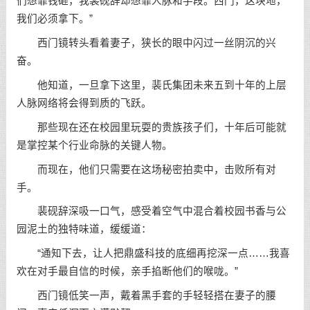
们想靠钱砸，我裴砚辞却想靠人脉和手段。西门，这块地，
我们必须拿下。”
西门镜转头看着妻子，狭长的眼中闪过一丝阴沉的兴
奋。
他知道，一旦拿下这里，裴氏集团未来五到十年的上层
人脉网络将会得到质的飞跃。
那些现在还在校园里玩耍的贵族孩子们，十年后可能就
是掌控某个行业命脉的关键人物。
而现在，他们只需要在这场秘密拍卖中，击败所有对
手。
裴砚辞深吸一口气，感受着空气中混合着校园书香与公
园泥土的独特味道，缓缓道：
“通知下去，让人把鼎盛科技的底细再挖深一点……我喜
欢在对手最自信的时候，亲手掐断他们的喉咙。”
西门镜低笑一声，戴着黑手套的手轻轻搭在妻子的腰