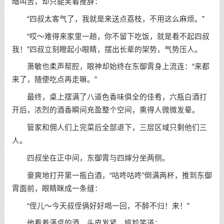
暗叫苦，却只能笑着推辞：
“四叔太客气了，我就是来送点荔枝，不用这么麻烦。”
“哎～难得来家里一趟，你不留下吃饭，就是看不起四叔
我！”四叔立刻瞪起小眼睛，摆出长辈的架势，气势压人。
萧敏也柔声帮腔，眼神却始终在东御霄身上流连：“来都
来了，随便吃点再走嘛。”
最终，桌上摆满了八道色香味俱全的佳肴，六瓶白酒打
开后，浓烈的酒香瞬间充盈整个空间，熏得人微微发晕。
管家和佣人们上完菜后全部退下，三层区域只剩他们三
人。
四叔坐在正中间，东御霄与四婶分坐两侧。
豪爽地打开第一瓶白酒，“咕咚咕咚”倒满两杯，推到东御
霄面前，眼睛眯成一条缝：
“侄儿～今天叔侄俩好好喝一回，不醉不归！来！”
他看着满桌的酒，头皮发紧，尴尬笑道：