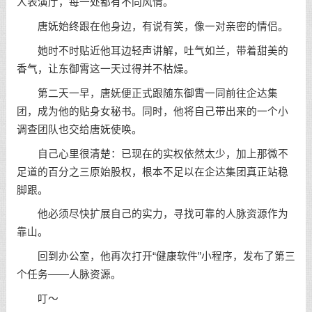
人表演厅，每一处都有不同风情。
唐妩始终跟在他身边，有说有笑，像一对亲密的情侣。
她时不时贴近他耳边轻声讲解，吐气如兰，带着甜美的
香气，让东御霄这一天过得并不枯燥。
第二天一早，唐妩便正式跟随东御霄一同前往企达集
团，成为他的贴身女秘书。同时，他将自己带出来的一个小
调查团队也交给唐妩使唤。
自己心里很清楚：已现在的实权依然太少，加上那微不
足道的百分之三原始股权，根本不足以在企达集团真正站稳
脚跟。
他必须尽快扩展自己的实力，寻找可靠的人脉资源作为
靠山。
回到办公室，他再次打开“健康软件”小程序，发布了第三
个任务——人脉资源。
叮～