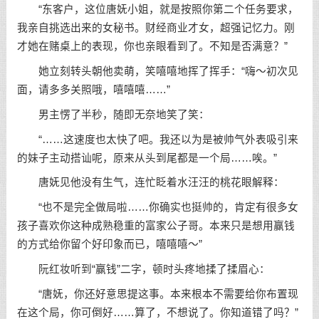
“东客户，这位唐妩小姐，就是按照你第二个任务要求，
我亲自挑选出来的女秘书。财经商业才女，超强记忆力。刚
才她在赌桌上的表现，你也亲眼看到了。不知是否满意？”
她立刻转头朝他卖萌，笑嘻嘻地挥了挥手：“嗨～初次见
面，请多多关照哦，嘻嘻嘻……”
男主愣了半秒，随即无奈地笑了笑：
“……这速度也太快了吧。我还以为是被帅气外表吸引来
的妹子主动搭讪呢，原来从头到尾都是一个局……唉。”
唐妩见他没有生气，连忙眨着水汪汪的桃花眼解释：
“也不是完全做局啦……你确实也挺帅的，肯定有很多女
孩子喜欢你这种成熟稳重的富家公子哥。本来只是想用赢钱
的方式给你留个好印象而已，嘻嘻嘻～”
阮红妆听到“赢钱”二字，顿时头疼地揉了揉眉心：
“唐妩，你还好意思提这事。本来根本不需要给你布置现
在这个局，你可倒好……算了，不想说了。你知道错了吗？”