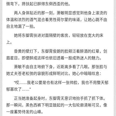
微弯下，搀扶起已醉得东倒西歪的他。
两人身体贴近的那一刻，萧敏明显感觉到他身上滚烫的
体温和浓烈的酒气混合着男性荷尔蒙的味道，让她心跳不由
自主地漏了一拍。
她将东御霄扶进对面隔壁的客房，轻轻放在宽大的床
上。
昏黄的壁灯下，东御霄俊朗的脸颊泛着醉酒的红晕，剑
眉星目，即便醉成这样也依旧透着一股成熟迷人的魅力。
萧敏不由自主地俯下身，近距离多看了几眼。那张脸与
她丈夫苍老松弛的容貌形成鲜明对比，她心中暗暗叹息：
“哎……我老公要是也有这样一张帅脸，我也不用整天郁
郁寡欢了……”
正当她准备起身时，东御霄无意识地抬手抓了抓下体。
那一瞬间，黑色西裤下明显鼓起的一大包轮廓清晰可见，像
一座蓄势待发的山峰。