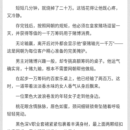
短短几分钟，就烧掉了二十万。这钱花得让他既心疼，
又冷静。
存完钱后，按照网朝的规矩，他必须在皇家赌场逗留一
天，并获得等值的一千万筹码用于赌博消费。
无论输赢，离开后对外都会显示他“豪赌输光一千万”——
这是网朝为每位客户精心准备的完美掩护。
男主对赌博兴趣一般，却专挑高额筹码的桌子。他运气
确实背，十赌九输，根本不需要网朝帮他做局。
在起步一万筹码的百家乐桌上，他已经输了两百万。这
时，一道带着淡淡香水味的女人香气从身后飘来。
一位栗色大波浪卷发的年轻女子走到他身边。
桃花眼含情脉脉，唇色如蜜，颈间细链锁骨坠随着呼吸
轻轻晃动。
黑色深V职业套裙紧紧包裹着丰满身材，最上面两颗纽扣