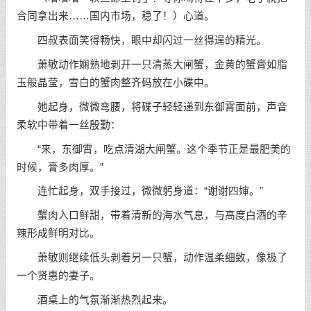
合同拿出来……国内市场，稳了！）心道。
四叔表面笑得畅快，眼中却闪过一丝得逞的精光。
萧敏动作娴熟地剥开一只清蒸大闸蟹，金黄的蟹膏如脂
玉般晶莹，雪白的蟹肉整齐码放在小碟中。
她起身，微微弯腰，将碟子轻轻递到东御霄面前，声音
柔软中带着一丝殷勤：
“来，东御霄，吃点清湖大闸蟹。这个季节正是最肥美的
时候，膏多肉厚。”
连忙起身，双手接过，微微躬身道：“谢谢四婶。”
蟹肉入口鲜甜，带着清新的海水气息，与高度白酒的辛
辣形成鲜明对比。
萧敏则继续低头剥着另一只蟹，动作温柔细致，像极了
一个贤惠的妻子。
酒桌上的气氛渐渐热烈起来。