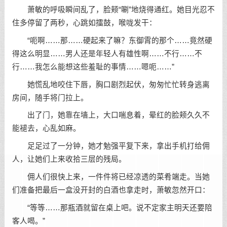
萧敏的呼吸瞬间乱了，脸颊“唰”地烧得通红。她目光忍不
住多停留了两秒，心跳如擂鼓，喉咙发干：
“呃啊……那……硬起来了嘛？东御霄的那个……竟然硬
得这么明显……男人还是年轻人有雄性啊……不行……不
行……我怎么能想这些羞耻的事情……嗯呃……”
她慌乱地咬住下唇，胸口剧烈起伏，匆匆忙忙转身逃离
房间，随手将门拉上。
出了门，她靠在墙上，大口喘息着，晕红的脸颊久久不
能褪去，心乱如麻。
足足过了一分钟，她才勉强平复下来，拿出手机打给佣
人，让她们上来收拾三层的残局。
佣人们很快上来，一件件将已经凉透的菜肴端走。当她
们准备把最后一盒没开封的白酒也拿走时，萧敏忽然开口：
“等等……那瓶酒就留在桌上吧。说不定家主明天还要陪
客人喝。”