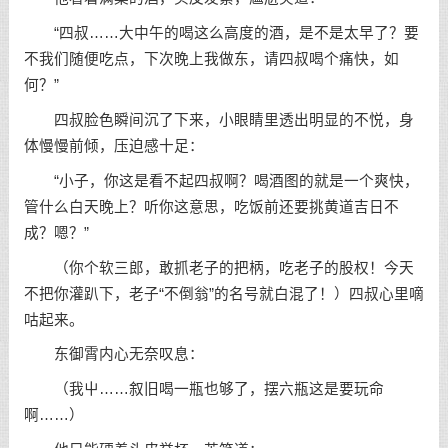
“四叔……大中午的喝这么高度的酒，是不是太早了？要
不我们随便吃点，下次晚上我做东，请四叔喝个痛快，如
何？”
四叔脸色瞬间沉了下来，小眼睛里透出明显的不悦，身
体慢慢前倾，压迫感十足：
“小子，你这是看不起四叔啊？喝酒图的就是一个爽快，
管什么白天晚上？听你这意思，吃饭前还要挑黄道吉日不
成？嗯？”
（你个软三郎，敢抓老子的把柄，吃老子的股权！今天
不把你灌趴下，老子“不倒翁”的名号就白混了！）四叔心里嘀
咕起来。
东御霄内心无奈叹息：
（我屮……叙旧喝一瓶也够了，摆六瓶这是要玩命
啊……）