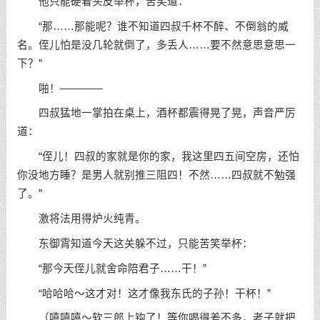
他只能硬着头皮举杯，苦笑道：
“那……那能呢？谁不知道四叔千杯不醉、不倒翁的威
名。侄儿怕是没几轮就倒了，多丢人……要不然意思意思一
下？”
啪！————
四叔猛地一掌拍在桌上，酒杯都震得晃了晃，声音严厉
道：
“侄儿！四叔的家就是你的家，我这里四五间空房，还怕
你没地方睡？是男人就别推三阻四！不然……四叔就不勉强
了。”
激将法用得炉火纯青。
东御霄知道今天这关躲不过，只能苦笑举杯：
“那今天侄儿就舍命陪君子……干！”
“哈哈哈～这才对！这才像我东氏的子孙！干杯！”
（嘻嘻嘻～软三郎上钩了！等你喝得差不多，老子就把