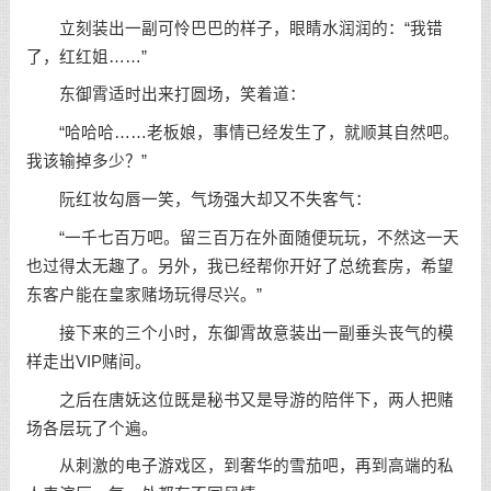
立刻装出一副可怜巴巴的样子，眼睛水润润的：“我错
了，红红姐……”
东御霄适时出来打圆场，笑着道：
“哈哈哈……老板娘，事情已经发生了，就顺其自然吧。
我该输掉多少？”
阮红妆勾唇一笑，气场强大却又不失客气：
“一千七百万吧。留三百万在外面随便玩玩，不然这一天
也过得太无趣了。另外，我已经帮你开好了总统套房，希望
东客户能在皇家赌场玩得尽兴。”
接下来的三个小时，东御霄故意装出一副垂头丧气的模
样走出VIP赌间。
之后在唐妩这位既是秘书又是导游的陪伴下，两人把赌
场各层玩了个遍。
从刺激的电子游戏区，到奢华的雪茄吧，再到高端的私