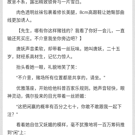
故意不系，露出精致锁骨与一片雪白。
肉色透明丝袜包裹着修长美腿，8cm高跟鞋让她臀部曲
线更加诱人。
【先生，哪有你这样赌钱的？我看了你好一会儿，一直
输还死买庄。不介意我坐你旁边吧？】
唐妩声音柔软，却带着一丝玩味。她叫唐妩，二十五
岁，财经系高材生，记忆力惊人。
抬头看她一眼，礼貌地笑了笑：
“不介意，赌场所有位置都是共享的，请坐。”
优雅落座，开始给他科普百家乐规则。她声音轻快，眼
神灵动，偶尔投来的目光带着一丝娇媚：
“这把闲赢的概率有百分之七十，你敢不敢跟我一起下
注？”
看着她自信又妩媚的模样，毫不犹豫地将一百万筹码推
到“闲”上：