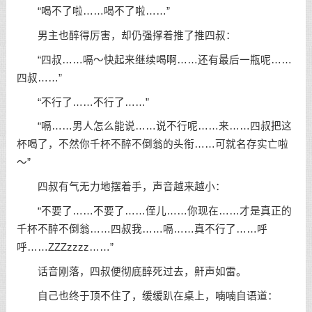
“喝不了啦……喝不了啦……”
男主也醉得厉害，却仍强撑着推了推四叔：
“四叔……嗝～快起来继续喝啊……还有最后一瓶呢……
四叔……”
“不行了……不行了……”
“嗝……男人怎么能说……说不行呢……来……四叔把这
杯喝了，不然你千杯不醉不倒翁的头衔……可就名存实亡啦
～”
四叔有气无力地摆着手，声音越来越小：
“不要了……不要了……侄儿……你现在……才是真正的
千杯不醉不倒翁……四叔我……嗝……真不行了……呼
呼……ZZZzzzz……”
话音刚落，四叔便彻底醉死过去，鼾声如雷。
自己也终于顶不住了，缓缓趴在桌上，喃喃自语道：