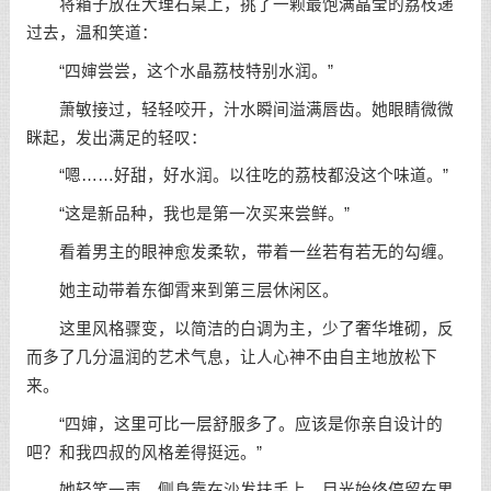
将箱子放在大理石桌上，挑了一颗最饱满晶莹的荔枝递
过去，温和笑道：
“四婶尝尝，这个水晶荔枝特别水润。”
萧敏接过，轻轻咬开，汁水瞬间溢满唇齿。她眼睛微微
眯起，发出满足的轻叹：
“嗯……好甜，好水润。以往吃的荔枝都没这个味道。”
“这是新品种，我也是第一次买来尝鲜。”
看着男主的眼神愈发柔软，带着一丝若有若无的勾缠。
她主动带着东御霄来到第三层休闲区。
这里风格骤变，以简洁的白调为主，少了奢华堆砌，反
而多了几分温润的艺术气息，让人心神不由自主地放松下
来。
“四婶，这里可比一层舒服多了。应该是你亲自设计的
吧？和我四叔的风格差得挺远。”
她轻笑一声，侧身靠在沙发扶手上，目光始终停留在男