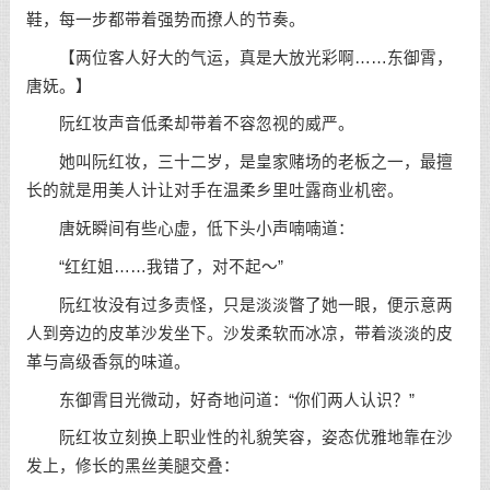
鞋，每一步都带着强势而撩人的节奏。
【两位客人好大的气运，真是大放光彩啊……东御霄，
唐妩。】
阮红妆声音低柔却带着不容忽视的威严。
她叫阮红妆，三十二岁，是皇家赌场的老板之一，最擅
长的就是用美人计让对手在温柔乡里吐露商业机密。
唐妩瞬间有些心虚，低下头小声喃喃道：
“红红姐……我错了，对不起～”
阮红妆没有过多责怪，只是淡淡瞥了她一眼，便示意两
人到旁边的皮革沙发坐下。沙发柔软而冰凉，带着淡淡的皮
革与高级香氛的味道。
东御霄目光微动，好奇地问道：“你们两人认识？”
阮红妆立刻换上职业性的礼貌笑容，姿态优雅地靠在沙
发上，修长的黑丝美腿交叠：