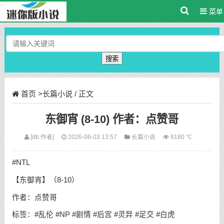
菜单
搜索
首页
>
长篇小说
/ 正文
东御宵 (8-10) 作者：点赞哥
[db:作者]
2026-06-03 13:57
长篇小说
8180 ℃
#NTL
【东御宵】（8-10）
作者：点赞哥
标签：#乱伦 #NP #剧情 #后宫 #灵异 #足交 #白虎