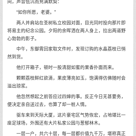
间，声音低沉而充满默契：
“如你所愿，老婆。”
两人并肩站在圣树私立校园对面，目光同时投向那片即
将易主的纪念公园。夕阳的余晖洒在两人身上，拉出两道野
心勃勃的影子。
中午，东御霄回家取文件时，发现订购的水晶荔枝已悄
然到货。
他打开箱子，顿时一股清甜如蜜的果香扑面而来。
颗颗荔枝鲜红欲滴，果皮薄亮如玉，饱满得仿佛随时会
溢出琼浆。
他忽然想起之前答应过四婶的事。反正今日无甚要务，
便决定亲自送过去，也算了却一桩人情。
驱车来到天际大厦，这片豪宅区气势恢宏，占地堪比一
座足球场，外围还有大片私家公园与葱郁林木。
一层一户，共六十层，每一层都价值九千万，堪称真正