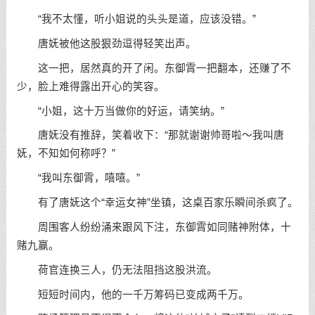
“我不太懂，听小姐说的头头是道，应该没错。”
唐妩被他这股狠劲逗得轻笑出声。
这一把，居然真的开了闲。东御霄一把翻本，还赚了不
少，脸上难得露出开心的笑容。
“小姐，这十万当做你的好运，请笑纳。”
唐妩没有推辞，笑着收下：“那就谢谢帅哥啦～我叫唐
妩，不知如何称呼？”
“我叫东御霄，嘻嘻。”
有了唐妩这个“幸运女神”坐镇，这桌百家乐瞬间杀疯了。
周围客人纷纷涌来跟风下注，东御霄如同赌神附体，十
赌九赢。
荷官连换三人，仍无法阻挡这股洪流。
短短时间内，他的一千万筹码已变成两千万。