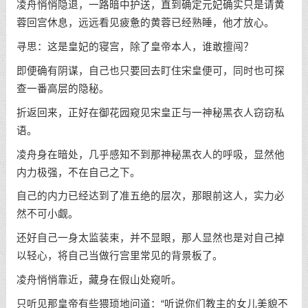
凌舟悄悄隐退，一路暗中护送，直到确定元妃确实只是请黄
蓉回宫休息，远远看见疲惫的黄蓉已经熟睡，他才放心。
寻思：这是皇妃的寝宫，除了皇帝本人，谁敢擅闯？
即便确有阴谋，自己也只要回去盯住宋皇便可，同时也可探
查一番高层的隐秘。
折返回来，正好在御花园窥见宋皇正与一神秘黑衣人窃窃私
语。
凌舟身在暗处，几乎感知不到那神秘黑衣人的呼吸，显然他
内力极强，不在自己之下。
自己的内力已经达到了准五绝的层次，那眼前这人，实力必
然不可小觑。
还好自己一身太监装束，并不显眼，那人显然也是对自己掉
以轻心，将自己当做行宫里常见的背景板了。
凌舟悄悄靠近，藏身在假山处窥听。
只听见那皇帝有些猥琐地问道：“听说你们教主的女儿美貌不