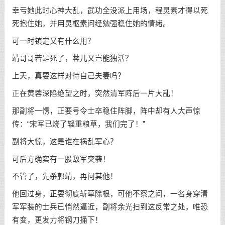
幸亏她此时心神大乱，武功全没派上用场，程灵素才得以死
死抱住她，并用灵枢素问经勉强稳住她的情绪。
可一时镇定又有什么用？
靖哥哥若是死了，蓉儿又岂能独活？
上天，真要这样对待自己夫妻吗？
正在黄蓉深陷绝望之时，突然清军阵后一片大乱！
那副将一愣，正要号令士卒稳住阵脚，阵中却有人大声惊
传：“宋军已烧了辎重粮草，我们完了！”
副将大惊，这是谁在祸乱军心？
可后方确实有一股敌军突袭！
不管了，先杀郭靖，再问其他！
他回过身，正要彻底斩草除根，可他不察之间，一名身穿清
军军装的士兵已悄然逼近，副将余光扫到这反常之处，唯恐
有变，更发力将钢刀捅下！