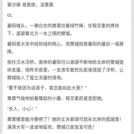
第20章 昏君欲，淫黄蓉
01.
襄阳城头，一袭白衣的黄蓉拄着绿竹棒，在程灵素的搀扶
下，遥望着北方一水之隔的樊城。
襄阳是大宋中段防线的核心，而樊城则是襄阳的最后一道屏
障。
依托汉水浮桥，南岸的襄阳可以源源不断地给北岸的樊城提
供支援，但昨天夜里，一支清军敢死队趁夜烧毁了浮桥，让
樊城陷入了孤立无援的境地。
“要不是因为这孩子，我怎能如此大意？”
黄蓉气恼地拍着隆起的小腹，程灵素赶紧宽慰她。
“夫人，小心！”
黄蓉哪里能冷静得了？她的丈夫郭靖可就在北岸的孤城里！
满清大军一波波地猛攻，樊城已是岌岌可危！