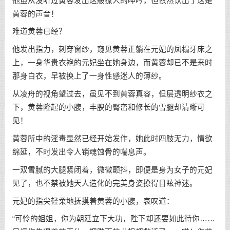
他虽从没听过黄蓉发出这般撩人的呻吟，但依然认出了这是
黄蓉的声音！
难道黄蓉已经？
他发出指力，刺穿窗纱，窥见黄蓉正躺在元妃的凤榻牙床之
上，一身华贵衣袍的元妃坐在她身边，而黄蓉却已不是来时
那身白衣，早被换上了一身性感迷人的薄纱。
从凌舟的视角望过去，虽见不到黄蓉真容，但层透明纱衣之
下，黄蓉隆起的小腹，丰腴的臀峦和修长的雪腿却清晰可
见！
黄蓉所中的淫毒显然已经开始发作，她此时四肢无力，情欲
绵延，不时发出令人销魂蚀骨的喘息声。
一双雪腻的大腿紧闭着，微微颤抖，即便是身为女子的元妃
见了，也不禁被她天人造化的完美身姿撩得目眩神迷。
元妃的指尖轻柔地抚摸着黄蓉的小腹，哀叹道：
“可怜的姐姐，你为朝廷立下大功，陛下却还要如此待你……