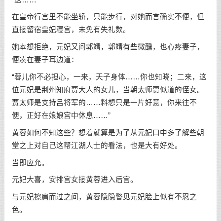
在皇帝行宫里不能坐轿，只能步行，对她而言确实不便，但
直接留宿皇妃寝宫，未免有失礼数。
她本想拒绝，元妃又问郭靖，郭靖有些微醺，也心疼妻子，
便凑在妻子耳边道：
“蓉儿你不必担心，一来，天子身体……你也知晓；二来，这
位元妃是荆州知府贾大人的女儿，当朝太师贾似道的侄女。
贾太师是支持吕将军的……料想只是一片好意，你来往不
便，正好在娘娘宫中休息……”
黄蓉如何不知这些？想着就算是为了从元妃口中多了解些朝
堂之上对自己这帮江湖人士的看法，也是大有好处。
当即应允。
元妃大喜，安排宫女接黄蓉进入后宫。
与元妃擦肩而过之间，黄蓉隐隐瞥见元妃脸上似有不忍之
色。