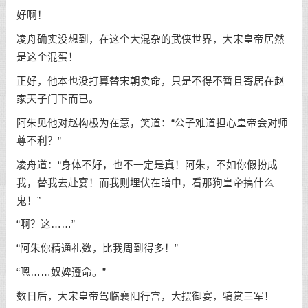
好啊！
凌舟确实没想到，在这个大混杂的武侠世界，大宋皇帝居然
是这个混蛋！
正好，他本也没打算替宋朝卖命，只是不得不暂且寄居在赵
家天子门下而已。
阿朱见他对赵构极为在意，笑道：“公子难道担心皇帝会对师
尊不利？”
凌舟道：“身体不好，也不一定是真！阿朱，不如你假扮成
我，替我去赴宴！而我则埋伏在暗中，看那狗皇帝搞什么
鬼！”
“啊？这……”
“阿朱你精通礼数，比我周到得多！”
“嗯……奴婢遵命。”
数日后，大宋皇帝驾临襄阳行宫，大摆御宴，犒赏三军！