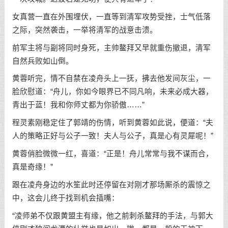
女真营一直在外围埋伏，一直等到清军攻势受挫，士气低落
之际，突然袭击，一举将清军的战意击溃。
前军主将与副将同时身死，主帅鳌拜又早就重伤撤退，清军
自然兵败如山倒。
黄蓉听完，情不自禁在凌舟头上一抚，拂去他发间灰尘，一
脸欣慰道：“舟儿，你如今眼界已不同凡响，未来必成大器，
青出于蓝！我和你师丈都为你骄傲……”
程灵素刚稳定住了郭靖的伤情，听到黄蓉如此说，便道：“夫
人的策略正好与公子一致！夫人与公子，真是心有灵犀呢！”
黄蓉俏脸微微一红，喜道：“正是！舟儿常常与我不谋而合，
真是奇缘！”
跟在凌舟身边的水笙此时还停留在对刚才那场厮杀的震惊之
中，这会儿终于找到机会插嘴：
“凌师弟不仅跟黄盟主有缘，他之前刺杀鳌拜的手法，与郭大