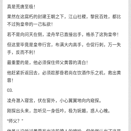
真是荒唐至极！
果然在这腐朽的封建王朝之下，江山社稷，黎民百姓，都比
不过狗皇帝的一己私欲！
若不是向问天在侧，凌舟早已直接出手，格杀了这狗皇帝！
但这里毕竟是皇帝行宫，布满大内高手，仓促行刺，万一失
手，反而不利！
最重要的是，他必须保住师父黄蓉的清白！
他赶紧折返回去，必须趁那昏君尚在饮酒作乐之机，救出黄
蓉！
03.
凌舟潜入寝宫，伏在窗外，小心翼翼地向内窥探。
刚探出头来，忽听见一身低吟，极为妩媚，惑人心魄。
“师父？”