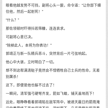
眼看他越发势不可挡，副将心头一狠，命令道：“让你部下缠
住他，然后一起射死！”
“什么？”
那佐领顿时吓得抖若筛糠，连连哀求。
可副将心意已决。
“除掉此人，本将为你表功！”
郭靖正与新一队精兵恶斗，突然背后一片弓弦响起。
他心中大骇，立时明白了一切。
想不到这帮满清鞑子竟然会不惜牺牲自己士兵的性命，无差
别屠杀！
这下，即便是他也躲不过去了！
一瞬间，清军强弓硬弩齐发，箭如飞蝗，铺天盖地而下！
远处，眼睁睁看着郭靖陷在敌军阵中，被遮天蔽日的箭雨淹