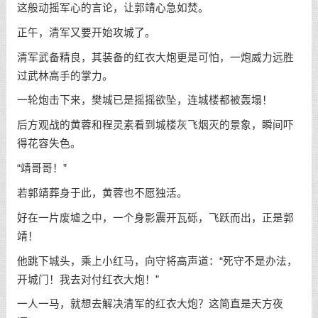
这般动摇军心的言论，让郭靖心急如焚。
正午，清军又要开始攻城了。
清军武备精良，其装备的红衣大炮更是可怕，一炮威力远胜
过武林高手的掌力。
一轮炮击下来，樊城已是摇摇欲坠，连城楼都被轰塌！
后方观战的黄蓉和程灵素看到城楼灰飞烟灭的景象，瞬间吓
得花容失色。
“靖哥哥！”
若郭靖葬身于此，黄蓉也不愿独活。
好在一片废墟之中，一个身影震开瓦砾，飞跃而出，正是郭
靖！
他跳下城头，乘上小红马，向守将高声道：“死守不是办法，
开城门！我去对付红衣大炮！”
一人一马，就想去解决清军的红衣大炮？这简直是天方夜