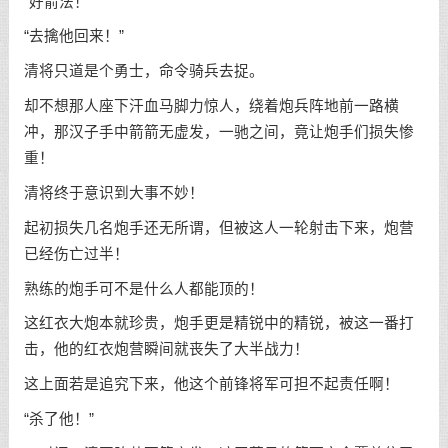
“好箭法！”
“去擒他回来！”
清将只道是个勇士，命令骑兵去捉。
却不想那人座下汗血马脚力惊人，绕着炮兵阵地前一路横
冲，那汉子手中箭箭无虚发，一驰之间，竟让炮手们损失惨
重！
清将终于意识到大事不妙！
起初损失几名炮手还无所谓，但被这人一轮射击下来，炮营
已经伤亡过半！
熟练的炮手可不是什么人都能顶的！
这红衣大炮本就珍贵，炮手更是精锐中的精锐，被这一番打
击，他的红衣炮营瞬间就丧失了大半战力！
这上面若是追究下来，他这个前锋将军可担不起责任啊！
“杀了他！”