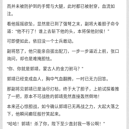
而并未被防护到的手臂与大腿，此时都已被射穿，血流如
注。
看他摇摇欲坠，显然是已到了强弩之末，副将大着胆子命令
道：“他不行了！谁上去斩下他的头，本将保他封侯！”
可即便如此，依旧没一个士兵敢动。
副将怒了，他只能亲自拔出配刀，一步一步逼近上前，张口
询问，却也是难掩胆怯。
“你、你就是郭靖，蒙古人的金刀驸马？”
郭靖已经变成血人，胸中气血翻腾，一时已无力回答。
那副将见郭靖已是油尽灯枯，终于大了胆子，上前试探着推
了一把，原本不可战胜的郭靖竟然直接轰然倒地！
本来还心惊胆战，如今确认郭靖已无再战之力，大起大落之
下，他瞬间癫狂般狞笑起来。
“哈哈！郭靖！杀了你，陛下至少直封我一等公啊！”