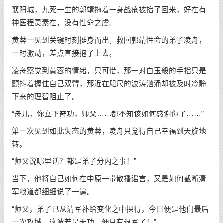
襄阳城，九死一生的郭靖拖着一身战疮被抬了回来，好在有
神医程灵素在，没有性命之虞。
黄蓉一见到关键时刻挺身而出，救回郭靖性命的弟子凌舟，
一时激动，差点直接抱了上去。
凌舟察觉到黄蓉的情绪，只可惜，那一对白玉般的手指只是
颤抖着握住自己双臂，那近在咫尺的波涛汹涌却被及时冷静
下来的理智阻止了。
“舟儿，你立下奇功，师父……都不知该如何感谢你了……”
第一次见到如此失态的黄蓉，凌舟只觉得自己幸福到天旋地
转。
“师父说哪里话？都是弟子分内之事！”
当下，他将自己如何在中原一带散播谣言，又是如何截断清
军粮道都细细说了一遍。
“师父，弟子已从清军补给变化之中探得，今日便是他们最后
一次攻城。这波若是无功，便只有退军了！”