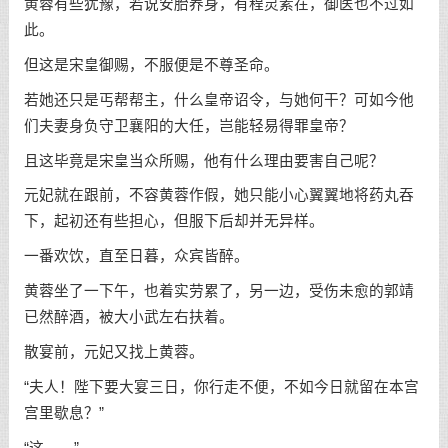
黄蓉有些犹豫，若说安胎养身，有程灵素在，御医也不过如
此。
但这是宋皇御赐，不服便是不尊圣命。
若她还只是丐帮帮主，什么皇帝诏令，与她何干？可如今他
们夫妻身负守卫襄阳的大任，岂能轻易得罪皇帝？
且这毕竟是宋皇当众所赐，他有什么理由要害自己呢？
元妃就在跟前，不容黄蓉作假，她只能小心翼翼地将药丸吞
下，起初还有些担心，但服下后却并无异样。
一番欢饮，直至日暮，众宾皆醉。
黄蓉坐了一下午，也着实劳累了，另一边，受伤未愈的郭靖
已然醉酒，被大小武左右扶着。
散宴前，元妃又找上黄蓉。
“夫人！陛下要大宴三日，你行走不便，不如今日就留在本宫
宫里歇息？”
“这……”