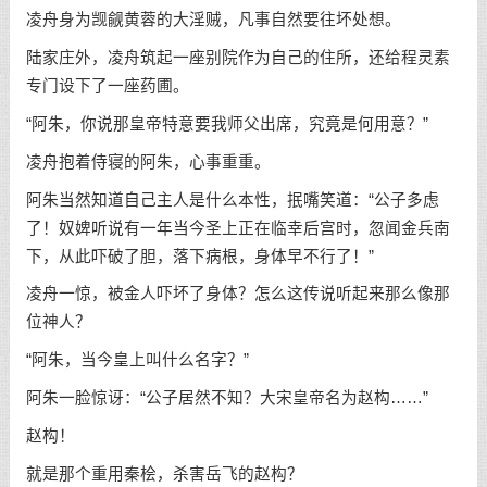
凌舟身为觊觎黄蓉的大淫贼，凡事自然要往坏处想。
陆家庄外，凌舟筑起一座别院作为自己的住所，还给程灵素
专门设下了一座药圃。
“阿朱，你说那皇帝特意要我师父出席，究竟是何用意？”
凌舟抱着侍寝的阿朱，心事重重。
阿朱当然知道自己主人是什么本性，抿嘴笑道：“公子多虑
了！奴婢听说有一年当今圣上正在临幸后宫时，忽闻金兵南
下，从此吓破了胆，落下病根，身体早不行了！”
凌舟一惊，被金人吓坏了身体？怎么这传说听起来那么像那
位神人？
“阿朱，当今皇上叫什么名字？”
阿朱一脸惊讶：“公子居然不知？大宋皇帝名为赵构……”
赵构！
就是那个重用秦桧，杀害岳飞的赵构？