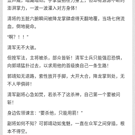
显声威，暗藏暗劲。手掌虽拍在刀身上，但却有源源不断的
澎湃掌力，一波一波灌入对方身体！
清将的五脏六腑瞬间被降龙掌肆虐得天翻地覆，当场七窍流
血，倒地毙命。
“啊？！！”
清军无不大骇。
但按军法，主将被杀，部众皆斩！清军士兵只能强忍恐惧，
向郭靖猛扑过去，以求用他的首级换自己一条生路！
郭靖知无退路，索性放开手脚，大开大合，降龙掌到处，无
不人甲俱碎！
清军副将心急如焚，若杀不了这杀神，自己第一个要被问
斩！
身边佐领谏言：“要杀他，只能用箭！”
副将如何不知？可郭靖动如鬼魅，一直在众军之间穿插，根
本不得空。