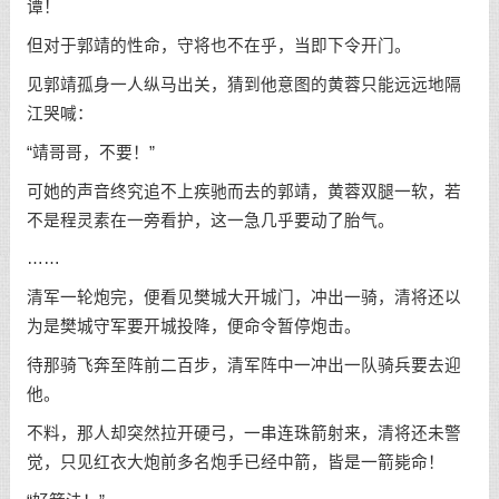
谭！
但对于郭靖的性命，守将也不在乎，当即下令开门。
见郭靖孤身一人纵马出关，猜到他意图的黄蓉只能远远地隔
江哭喊：
“靖哥哥，不要！”
可她的声音终究追不上疾驰而去的郭靖，黄蓉双腿一软，若
不是程灵素在一旁看护，这一急几乎要动了胎气。
……
清军一轮炮完，便看见樊城大开城门，冲出一骑，清将还以
为是樊城守军要开城投降，便命令暂停炮击。
待那骑飞奔至阵前二百步，清军阵中一冲出一队骑兵要去迎
他。
不料，那人却突然拉开硬弓，一串连珠箭射来，清将还未警
觉，只见红衣大炮前多名炮手已经中箭，皆是一箭毙命！