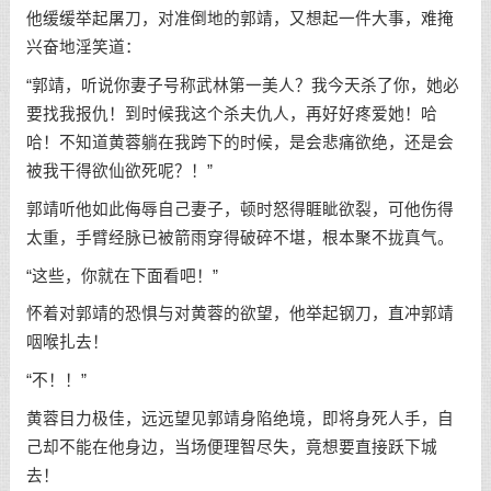
他缓缓举起屠刀，对准倒地的郭靖，又想起一件大事，难掩
兴奋地淫笑道：
“郭靖，听说你妻子号称武林第一美人？我今天杀了你，她必
要找我报仇！到时候我这个杀夫仇人，再好好疼爱她！哈
哈！不知道黄蓉躺在我跨下的时候，是会悲痛欲绝，还是会
被我干得欲仙欲死呢？！”
郭靖听他如此侮辱自己妻子，顿时怒得睚眦欲裂，可他伤得
太重，手臂经脉已被箭雨穿得破碎不堪，根本聚不拢真气。
“这些，你就在下面看吧！”
怀着对郭靖的恐惧与对黄蓉的欲望，他举起钢刀，直冲郭靖
咽喉扎去！
“不！！”
黄蓉目力极佳，远远望见郭靖身陷绝境，即将身死人手，自
己却不能在他身边，当场便理智尽失，竟想要直接跃下城
去！