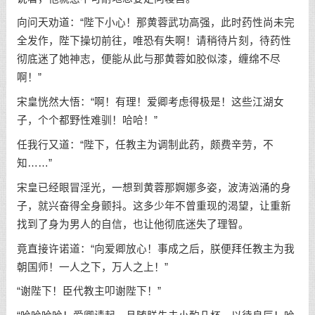
向问天劝道：“陛下小心！那黄蓉武功高强，此时药性尚未完
全发作，陛下操切前往，唯恐有失啊！请稍待片刻，待药性
彻底迷了她神志，便能从此与那黄蓉如胶似漆，缠绵不尽
啊！”
宋皇恍然大悟：“啊！有理！爱卿考虑得极是！这些江湖女
子，个个都野性难驯！哈哈！”
任我行又道：“陛下，任教主为调制此药，颇费辛劳，不
知……”
宋皇已经眼冒淫光，一想到黄蓉那婀娜多姿，波涛汹涌的身
子，就兴奋得全身颤抖。这多少年不曾重现的渴望，让重新
找到了身为男人的自信，也让他彻底迷失了理智。
竟直接许诺道：“向爱卿放心！事成之后，朕便拜任教主为我
朝国师！一人之下，万人之上！”
“谢陛下！臣代教主叩谢陛下！”