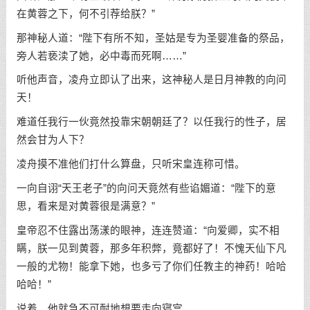
在黄蓉之下，何不引荐给朕？”
那神秘人道：“陛下有所不知，圣姑是专为圣婴准备的祭品，
旁人若亵渎了她，必中毒而死啊……”
听他声音，凌舟立即认了出来，这神秘人是日月神教的向问
天！
难道任我行一伙竟然投靠宋朝朝廷了？以任我行的性子，居
然会甘为人下？
凌舟摸不准他们打什么算盘，只听宋皇连称可惜。
一向自诩“天王老子”的向问天竟然有些谄媚道：“陛下的意
思，看来是对黄蓉很是满意？”
皇帝忍不住露出荡漾的眼神，连连赞道：“向爱卿，实不相
瞒，朕一见到黄蓉，那多年积弊，竟都好了！不愧天仙下凡
一般的尤物！能拿下她，也多亏了你们任教主的神药！哈哈
哈哈！”
说着，他就急不可耐地想要走向寝宫。