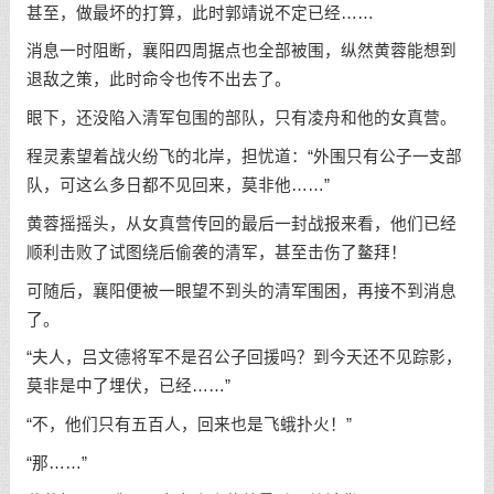
甚至，做最坏的打算，此时郭靖说不定已经……
消息一时阻断，襄阳四周据点也全部被围，纵然黄蓉能想到
退敌之策，此时命令也传不出去了。
眼下，还没陷入清军包围的部队，只有凌舟和他的女真营。
程灵素望着战火纷飞的北岸，担忧道：“外围只有公子一支部
队，可这么多日都不见回来，莫非他……”
黄蓉摇摇头，从女真营传回的最后一封战报来看，他们已经
顺利击败了试图绕后偷袭的清军，甚至击伤了鳌拜！
可随后，襄阳便被一眼望不到头的清军围困，再接不到消息
了。
“夫人，吕文德将军不是召公子回援吗？到今天还不见踪影，
莫非是中了埋伏，已经……”
“不，他们只有五百人，回来也是飞蛾扑火！”
“那……”