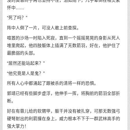
没的黄蓉终于再也坚持不住，泪如雨下，几乎晕倒在程灵素
怀中……
“死了吗？”
阵中人倒了一片，可没人敢上前查探。
喧嚣的沙场一时陷入死寂，直到一个摇摇晃晃的身影从死人
堆里爬起，他四肢躯体上插满了无数箭羽，好在，他护住了
最脆弱的头部。
“居然还能站起来？”
“他究竟是人是鬼？”
所有人心中都涌起了跟被杀的清将一样的恐惧。
郭靖已经有些脚步虚浮，他伸手一挥，将胸前的箭羽全部折
断。
好在有蓉儿给的软猬甲，躯干并没有被扎穿，可那无数强弓
硬弩射出的利箭撞在身上，威力根本不下于一群武林高手的
强大掌力！