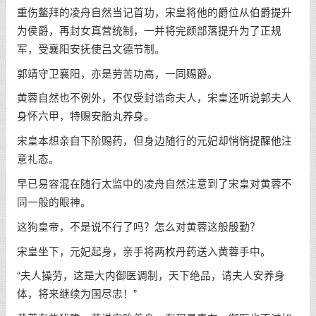
重伤鳌拜的凌舟自然当记首功，宋皇将他的爵位从伯爵提升
为侯爵，再封女真营统制，一并将完颜部落提升为了正规
军，受襄阳安抚使吕文德节制。
郭靖守卫襄阳，亦是劳苦功高，一同赐爵。
黄蓉自然也不例外，不仅受封诰命夫人，宋皇还听说郭夫人
身怀六甲，特赐安胎丸养身。
宋皇本想亲自下阶赐药，但身边随行的元妃却悄悄提醒他注
意礼态。
早已易容混在随行太监中的凌舟自然注意到了宋皇对黄蓉不
同一般的眼神。
这狗皇帝，不是说不行了吗？怎么对黄蓉这般殷勤？
宋皇坐下，元妃起身，亲手将两枚丹药送入黄蓉手中。
“夫人操劳，这是大内御医调制，天下绝品，请夫人安养身
体，将来继续为国尽忠！”