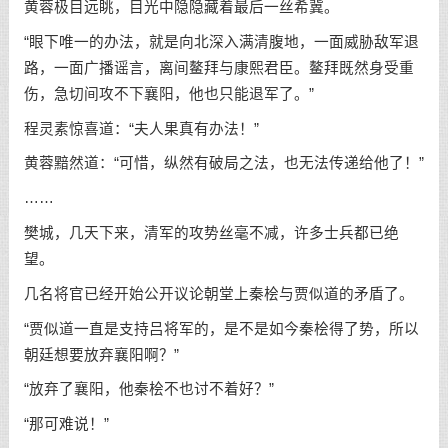
黄蓉极目远眺，目光中隐隐藏着最后一丝希冀。
“眼下唯一的办法，就是向北深入满清腹地，一面威胁敌军退
路，一面广播谣言，离间鳌拜与康熙君臣。鳌拜既然身受重
伤，急切间攻不下襄阳，他也只能退军了。”
程灵素惊喜道：“夫人果真有办法！”
黄蓉黯然道：“可惜，纵然有破局之法，也无法传递给他了！”
……
樊城，几天下来，清军的攻势丝毫不减，许多士兵都已绝
望。
几名将官已经开始公开议论朝堂上秦桧与贾似道的矛盾了。
“贾似道一直是支持吕将军的，是不是如今秦桧得了势，所以
朝廷想要放弃襄阳啊？”
“放弃了襄阳，他秦桧不也讨不着好？”
“那可难说！”