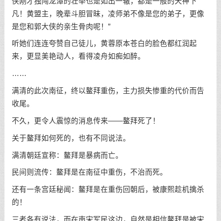
侠刚才独闯龙潭的壮举也是如出一辙，都是一般的天神下
凡！黄盟主，晚辈斗胆冒昧，凌师弟不像是您的弟子，更像
是您和郭大侠的亲生骨肉呢！”
听她们连连夸赞自己徒儿，黄蓉原本苍白的脸色都红润起
来，更显美艳动人，看得凌舟如痴如醉。
……
满清的此次南征，终以鳌拜重伤，主力损失惨重的代价而告
收尾。
不久，更令人震惊的消息传来——鳌拜死了！
关于鳌拜如何死的，也有不同说法。
满清朝廷宣称：鳌拜是暴病而亡。
民间则流传：鳌拜是在南征中重伤，不治而死。
还有一条宫廷秘闻：鳌拜是在重伤回朝后，被康熙趁机擒杀
的！
三者各有说法，而在南宋军民这边，自然是相信鳌拜是被宋