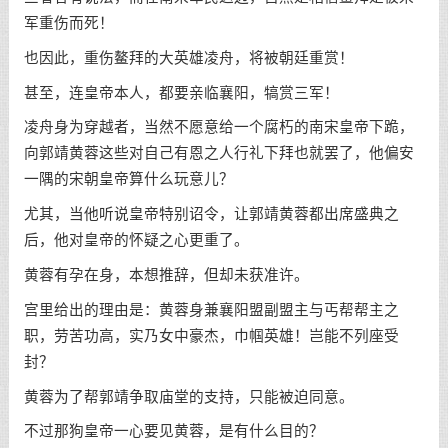
军重伤而死！
也因此，重伤鳌拜的大英雄凌舟，将被朝廷重赏！
甚至，连皇帝本人，都要亲临襄阳，犒赏三军！
凌舟身为穿越者，当然不愿意给一个腐朽的南宋皇帝下跪，
向郭靖黄蓉这些对自己有恩之人行礼下拜也就罢了，他偏安
一隅的宋朝皇帝算什么玩意儿？
尤其，当他听说皇帝特别诏令，让郭靖黄蓉都出席盛典之
后，他对皇帝的怀疑之心更重了。
黄蓉有孕在身，本想推辞，但却未获准许。
宫里给出的理由是：黄蓉身兼襄阳盟副盟主与丐帮帮主之
职，劳苦功高，实乃女中豪杰，巾帼英雄！岂能不列座受
封？
黄蓉为了帮郭靖争取庙堂的支持，只能被迫同意。
不过那狗皇帝一心要见黄蓉，是有什么目的？