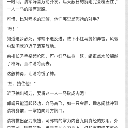
一时间，清军阵营万箭齐发，遮天蔽日的箭雨完全覆盖住了
一人一马的所有退路。
可惜，比对箭术的理解，他们哪里是郭靖的对手？
“哼！”
知道退步必死，郭靖不退反进，胯下小红马势如奔雷，风驰
电掣间就迫近了清军阵地。
前排长矛手举起枪阵，可小红马纵身一跃，蜻蜓点水般翻越
了枪阵，直冲清将而去。
这般神勇，让清将慌了神。
“挡、挡住他！”
近卫抽出钢刀，要将这一人一马砍成肉泥！
郭靖只能运起轻功，弃马高飞，如一只金雁，瞬息间就冲到
清将身前，一掌拍向对方胸口。
清将拔出配刀来挡，可郭靖的掌力内含九阴真经的妙用，外