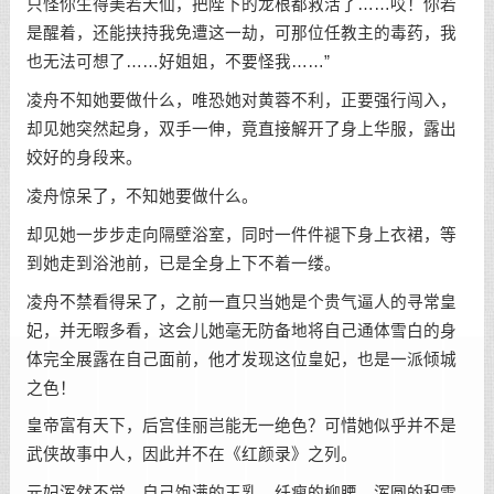
只怪你生得美若天仙，把陛下的龙根都救活了……哎！你若
是醒着，还能挟持我免遭这一劫，可那位任教主的毒药，我
也无法可想了……好姐姐，不要怪我……”
凌舟不知她要做什么，唯恐她对黄蓉不利，正要强行闯入，
却见她突然起身，双手一伸，竟直接解开了身上华服，露出
姣好的身段来。
凌舟惊呆了，不知她要做什么。
却见她一步步走向隔壁浴室，同时一件件褪下身上衣裙，等
到她走到浴池前，已是全身上下不着一缕。
凌舟不禁看得呆了，之前一直只当她是个贵气逼人的寻常皇
妃，并无暇多看，这会儿她毫无防备地将自己通体雪白的身
体完全展露在自己面前，他才发现这位皇妃，也是一派倾城
之色！
皇帝富有天下，后宫佳丽岂能无一绝色？可惜她似乎并不是
武侠故事中人，因此并不在《红颜录》之列。
元妃浑然不觉，自己饱满的玉乳，纤瘦的柳腰，浑圆的积雪