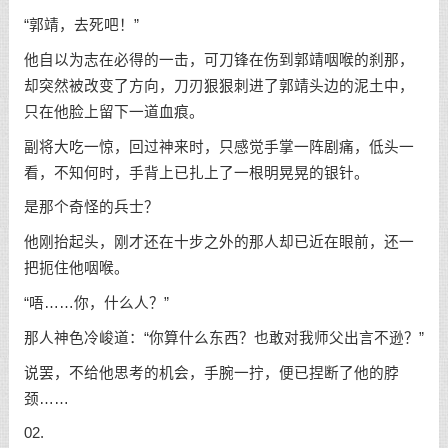
“郭靖，去死吧！”
他自以为志在必得的一击，可刀锋在伤到郭靖咽喉的刹那，
却突然被改变了方向，刀刃狠狠刺进了郭靖头边的泥土中，
只在他脸上留下一道血痕。
副将大吃一惊，回过神来时，只感觉手掌一阵剧痛，低头一
看，不知何时，手背上已扎上了一根明晃晃的银针。
是那个奇怪的兵士？
他刚抬起头，刚才还在十步之外的那人却已近在眼前，还一
把扼住他咽喉。
“唔……你，什么人？”
那人神色冷峻道：“你算什么东西？也敢对我师父出言不逊？”
说罢，不给他思考的机会，手腕一拧，便已捏断了他的脖
颈……
02.