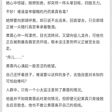
她心中惊疑，刚想拒绝，却突然一阵头晕目眩，四肢无力。
不妙！难道皇帝御赐的丹药果真有毒？
她想要向郭靖呼救，却已说不出话来，回首望去，只见郭靖
正被一众随行高官奉承着敬酒。
黄蓉心中一阵凄然，目光流转间，又望向徒儿凌舟，可他也
正在被荆襄各路官员环绕，根本没注意到师父正被宫女劫
走。
“舟儿……”
黄蓉内心涌起一股苦涩的绝望。
自己还怀着孩子，难道要以这样的身子，去独自面对未知的
可怕劫难吗？
人群中，只有一个小太监注意到了黄蓉的情况。
他虽并不知晓黄蓉此时是何情况，但即便元妃果真只是接她
去后宫歇息，他也不敢让黄蓉离开自己的视线。