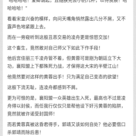
“哈哈哈哈！爱卿请起，且随朕先去小酌几杯，以待良辰！哈
哈哈哈！”
看着宋皇兴奋的模样，向问天嘴角悄然露出几分不屑，又不
露声色地紧跟上去。
而在一旁窥听到这般丑恶交易的凌舟更是惊怒交加！
这个畜生，竟然敢对自己师父下如此下作手段！
他后宫佳丽三千凌舟管不着，但黄蓉可是刚为朝廷立下大
功，襄阳盟上下都殊死力战，才保得这大宋的半壁江山！
他竟然要对这样的黄蓉出手！只为满足自己变态的欲望！
这般下流无耻，连凌舟都感到不屑。
更为可恨的是，襄阳盟一众英雄出生入死，最高也不过是凌
舟得以封侯，而任我行仅仅只是帮他设下奸污黄蓉的陷阱，
竟然就被许诺受封国师！
而若黄蓉真被这昏君得手，郭靖又该如何自处？他必要借口
杀郭靖而除后患！