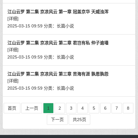
江山云罗 第二集 京凉风云 第一章 冠盖京华 天威浊浑
[详细]
2025-03-15 09:59
分类：
长篇小说
江山云罗 第二集 京凉风云 第二章 君岂有私 仲子逾墙
[详细]
2025-03-15 09:59
分类：
长篇小说
江山云罗 第二集 京凉风云 第三章 苦海有涯 孰恩孰怨
[详细]
2025-03-15 09:59
分类：
长篇小说
首页
上一页
1
2
3
4
5
6
7
8
下一页
共25页