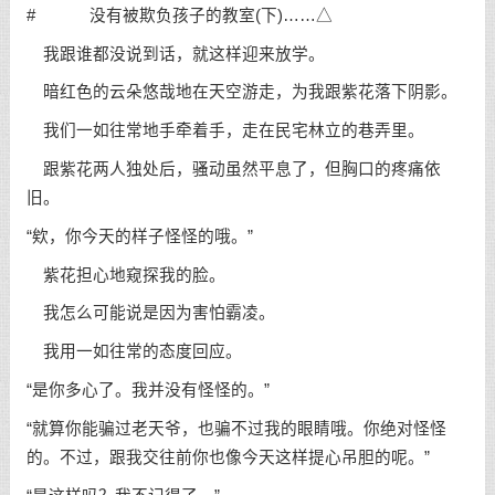
# 没有被欺负孩子的教室(下)……△
我跟谁都没说到话，就这样迎来放学。
暗红色的云朵悠哉地在天空游走，为我跟紫花落下阴影。
我们一如往常地手牵着手，走在民宅林立的巷弄里。
跟紫花两人独处后，骚动虽然平息了，但胸口的疼痛依
旧。
“欸，你今天的样子怪怪的哦。”
紫花担心地窥探我的脸。
我怎么可能说是因为害怕霸凌。
我用一如往常的态度回应。
“是你多心了。我并没有怪怪的。”
“就算你能骗过老天爷，也骗不过我的眼睛哦。你绝对怪怪
的。不过，跟我交往前你也像今天这样提心吊胆的呢。”