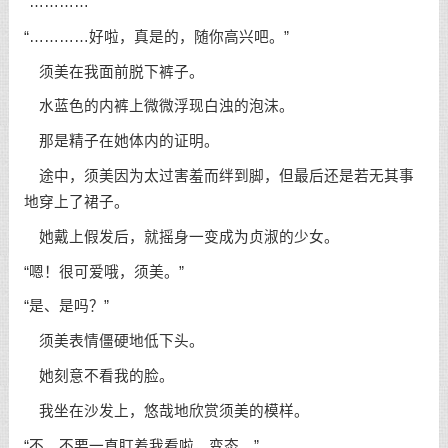
“…………”
“…………好啦，真是的，随你高兴吧。”
须美在我面前脱下裤子。
水蓝色的内裤上微微浮现白浊的泡沫。
那是精子在她体内的证明。
途中，须美因为太过害羞而绊到脚，但最后还是若无其事
地穿上了裙子。
她戴上假发后，就摇身一变成为贞淑的少女。
“嗯！很可爱哦，须美。”
“是、是吗？”
须美表情僵硬地低下头。
她刻意不看我的脸。
我坐在沙发上，悠哉地欣赏须美的模样。
“不、不要一直盯着我看啦，变态。”