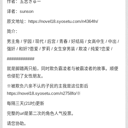
作者：五志きゅー
译者：sunson
原文地址：https://novel18.syosetu.com/n4364fn/
简介：
男主角 / 学园 / 现代 / 后宫 / 青春 / 好结局 / 女高中生 / 中出 /
强奸 / 和奸?恩爱 / 罗莉 / 女生穿男装 / 欺凌 / 纯爱?恋爱 /
############
就是脚踏两只船，同时欺负霸凌者与被霸凌者的故事。顺便
也侵犯了女性朋友。
※被欺负六亲不认的子民的主我是这位影后
https://novel18.syosetu.com/n2758fo/※
每隔三天(21时)更新
完整的url是第二次的角色人气投票。
请您协助。