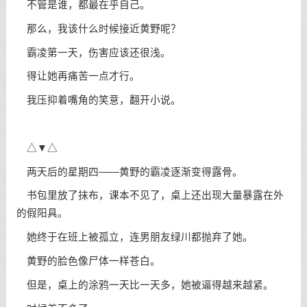
不管是谁，都最在乎自己。
那么，我该什么时候接近黄野呢？
霸凌第一天，伤害应该还很浅。
得让她再痛苦一点才行。
我压抑着嘴角的笑意，翻开小说。
△▼△
两天后的星期四——黄野的霸凌逐渐变得露骨。
书包里放了抹布，课本不见了，桌上还出现大量暴露在外
的假阳具。
她终于在班上被孤立，连男朋友绿川都抛弃了她。
黄野的脸色像尸体一样苍白。
但是，桌上的涂鸦一天比一天多，她被逼得越来越紧。