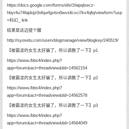
https://docs.google.com/forms/d/e/1faipqlsecz-
hbyr4u74fajdojz0ofqurfgvlsn0wvsltcxci7kv4qfq/viewform?usp
=科幻_ link
结果是这边提个醒
http://syosetu.com/userxblogmanage/view/blogkey/240519/
【被霸凌的女生太好骗了，所以调教了一下】p1
https://www./bbs4/index.php?
app=forum&act=threadview&tid=14562154
【被霸凌的女生太好骗了，所以调教了一下】p2
https://www./bbs4/index.php?
app=forum&act=threadview&tid=14562578
【被霸凌的女生太好骗了，所以调教了一下】p3
https://www./bbs4/index.php?
app=forum&act=threadview&tid=14564049