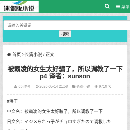
菜单
搜索
首页
>
长篇小说
/ 正文
被霸凌的女生太好骗了，所以调教了一下
p4 译者：sunson
[db:作者]
2026-05-14 21:58
长篇小说
9710 ℃
#海王
中文名：被霸凌的女生太好骗了，所以调教了一下
日文名：イジメられっ子がチョロすぎたので调教した