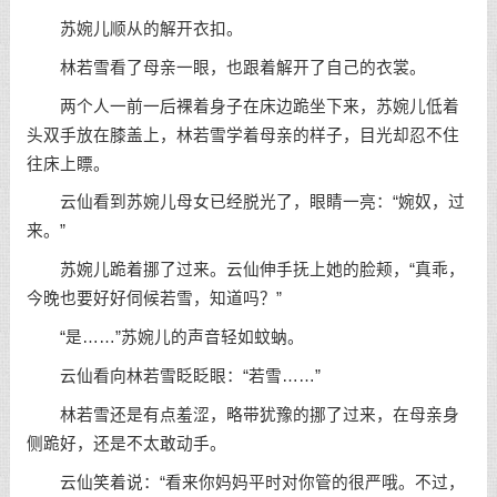
苏婉儿顺从的解开衣扣。
林若雪看了母亲一眼，也跟着解开了自己的衣裳。
两个人一前一后裸着身子在床边跪坐下来，苏婉儿低着
头双手放在膝盖上，林若雪学着母亲的样子，目光却忍不住
往床上瞟。
云仙看到苏婉儿母女已经脱光了，眼睛一亮：“婉奴，过
来。”
苏婉儿跪着挪了过来。云仙伸手抚上她的脸颊，“真乖，
今晚也要好好伺候若雪，知道吗？”
“是……”苏婉儿的声音轻如蚊蚋。
云仙看向林若雪眨眨眼：“若雪……”
林若雪还是有点羞涩，略带犹豫的挪了过来，在母亲身
侧跪好，还是不太敢动手。
云仙笑着说：“看来你妈妈平时对你管的很严哦。不过，