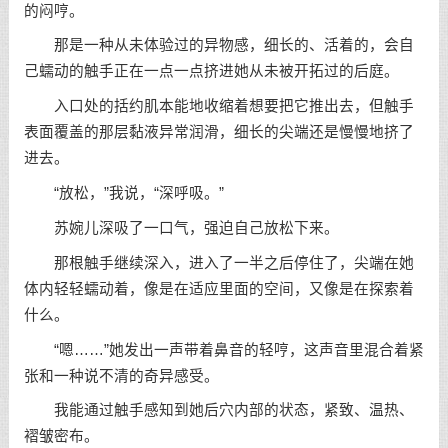
的闷哼。
那是一种从未体验过的异物感，细长的、活着的，会自
己蠕动的触手正在一点一点挤进她从未被开拓过的后庭。
入口处的括约肌本能地收缩着想要把它推出去，但触手
表面覆盖的那层黏液异常润滑，细长的尖端还是慢慢地挤了
进去。
“放松，”我说，“深呼吸。”
苏婉儿深吸了一口气，强迫自己放松下来。
那根触手继续深入，进入了一半之后停住了，尖端在她
体内轻轻蠕动着，像是在适应里面的空间，又像是在探索着
什么。
“嗯……”她发出一声带着鼻音的轻哼，这声音里混合着紧
张和一种说不清的奇异感受。
我能通过触手感知到她后穴内部的状态，紧致、温热、
褶皱密布。