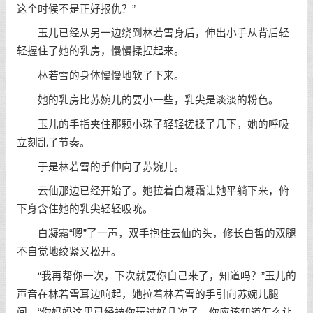
这个时候不是正好报仇？”
玉儿已经从另一边绕到林若雪身后，伸出小手从背后轻
轻握住了她的乳房，慢慢揉捏起来。
林若雪的身体慢慢地软了下来。
她的乳房比苏婉儿的要小一些，乳尖是淡淡的粉色。
玉儿的手指夹住那颗小珠子轻轻搓揉了几下，她的呼吸
立刻乱了节奏。
于是林若雪的手伸向了苏婉儿。
云仙那边已经开始了。她拉着白凝霜让她平躺下来，俯
下身含住她的乳尖轻轻吸吮。
白凝霜“嗯”了一声，双手抱住云仙的头，修长白皙的双腿
不自觉地绞紧又松开。
“我再帮你一次，下次就要你自己来了，知道吗？”玉儿的
声音在林若雪耳边响起，她拉着林若雪的手引向苏婉儿腿
间，“你妈妈这里已经被你玩过好几次了，你应该知道怎么让