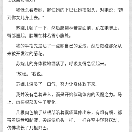
我低头看着她，握住她的下巴让她抬起头，对她说：“趴
到你女儿身上去。”
苏婉儿顿了一下，然后爬到林若雪面前，趴在她腿上，
臀部翘起，脸埋在林若雪小腹处。
我的手指先是沾了一点她自己的爱液，然后触碰那朵从
未被开发过的菊花。
苏婉儿的身体猛地绷紧了，呼吸变得急促起来。
“放松。”我说。
苏婉儿深吸了一口气，努力让身体软下来。
我并没有急着进入，而是开始催动体内的天魔之力。马
上，肉棒根部发生了变化。
几根肉色触手从根部沿着囊袋延伸出来，有粗有细，都
带着吸盘和黏液，尖端像龟头一样，一样在空中轻轻摆动，
仿佛我长了几根鸡巴。