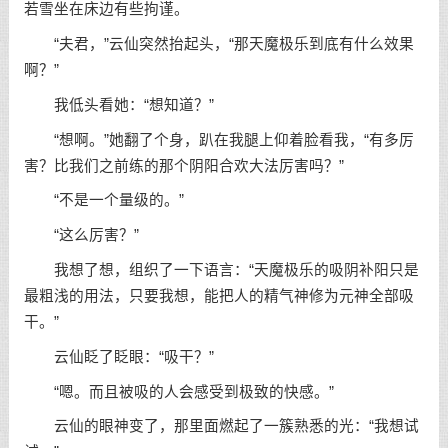
若雪坐在床边有些拘谨。
“夫君，”云仙突然抬起头，“那天魔极乐到底有什么效果
啊？”
我低头看她：“想知道？”
“想啊。”她翻了个身，趴在我腿上仰着脸看我，“有多厉
害？比我们之前练的那个阴阳合欢大法厉害吗？”
“不是一个量级的。”
“这么厉害？”
我想了想，组织了一下语言：“天魔极乐的吸阴补阳只是
最粗浅的用法，只要我想，能把人的精气神修为元神全部吸
干。”
云仙眨了眨眼：“吸干？”
“嗯。而且被吸的人会感受到极致的快感。”
云仙的眼神变了，那里面燃起了一簇熟悉的光：“我想试