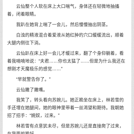
云仙整个人软在床上大口喘气，身体还在轻微地抽搐
着，闭着眼睛。
我趴在她背上喘了一会儿，然后慢慢抽出阴茎。
白浊的精液混合着爱液从她红肿的穴口缓缓流出，顺着
大腿内侧往下淌。
云仙趴在床上好一会儿才缓过来，翻了个身仰躺着，看
着我喃喃地说：“夫君……你也太猛了……但是为什么我还在
想刚才天魔极乐的感觉……”
“早就警告你了。”
云仙撇了撇嘴。
我笑了，转头看向苏婉儿。她正跪坐在床上，林若雪的
手还埋在她腿间，她的眼神里带着一丝渴望和期待。我朝她
招了招手：“婉奴，过来。”
林若雪有点意犹未尽，但是苏婉儿还是直接爬了过来，
在我面前跪好。