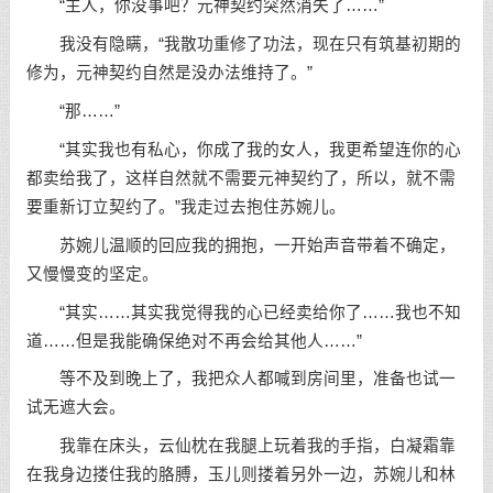
“主人，你没事吧？元神契约突然消失了……”
我没有隐瞒，“我散功重修了功法，现在只有筑基初期的
修为，元神契约自然是没办法维持了。”
“那……”
“其实我也有私心，你成了我的女人，我更希望连你的心
都卖给我了，这样自然就不需要元神契约了，所以，就不需
要重新订立契约了。”我走过去抱住苏婉儿。
苏婉儿温顺的回应我的拥抱，一开始声音带着不确定，
又慢慢变的坚定。
“其实……其实我觉得我的心已经卖给你了……我也不知
道……但是我能确保绝对不再会给其他人……”
等不及到晚上了，我把众人都喊到房间里，准备也试一
试无遮大会。
我靠在床头，云仙枕在我腿上玩着我的手指，白凝霜靠
在我身边搂住我的胳膊，玉儿则搂着另外一边，苏婉儿和林