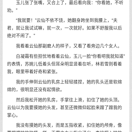
玉儿张了张嘴，又合上了，最后看向我：“你看她，不听
劝。”
“我就要！”云仙不依不饶，她翻身跨坐到我腰上，“夫
君，就让我试试嘛，就一次，一次就好。如果不舒服我以后
绝对不闹了。”
我看着云仙那副磨人的样子，又看了看旁边几个女人。
白凝霜有些担忧地看着云仙，玉儿一脸“你看吧我就知道”
的表情，苏婉儿低着头但耳朵明显竖着在听，林若雪则看着
我，眼里带着好奇和紧张。
我的手伸到云仙的乳房上轻轻揉捏，她的乳头还是软绵
绵的，很明显还没有起情欲。
然后我松开她的乳房，手掌往上滑，扣住了她的头顶。
云仙以为我要摸她的头发，甚至还微微仰起脸来蹭了蹭我的
掌心。
我没有摸她的头发，而是五指收紧，扣住她的颅骨，像