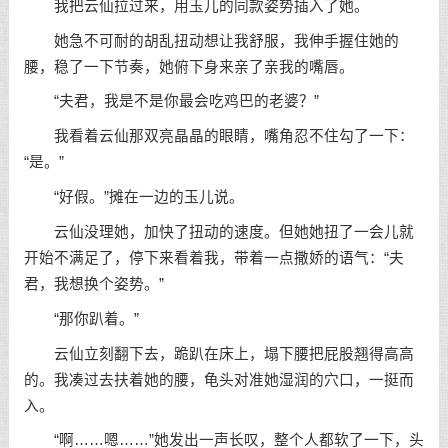
我把云仙拉过来，用玉儿的同款姿势插入了她。
她急不可耐的胡乱扭动想让我舒服，我伸手握住她的
腰，稳了一下节奏，她俯下身来亲了亲我的嘴唇。
“夫君，我是不是你最会吃鸡巴的老婆？”
我看着云仙那双亮晶晶的眼睛，嘴角忍不住勾了一下：
“是。”
“好假。”摊在一边的玉儿说。
云仙没理她，加快了扭动的速度。但她她扭了一会儿就
开始不满足了，停下来看着我，带着一点撒娇的语气：“夫
君，我想换个姿势。”
“那你趴着。”
云仙立刻翻下去，跪趴在床上，塌下腰把屁股翘得高高
的。我凑过去扶着她的腰，龟头对准她湿润的穴口，一挺而
入。
“啊……嗯……”她发出一声长叹，整个人都软了一下，头