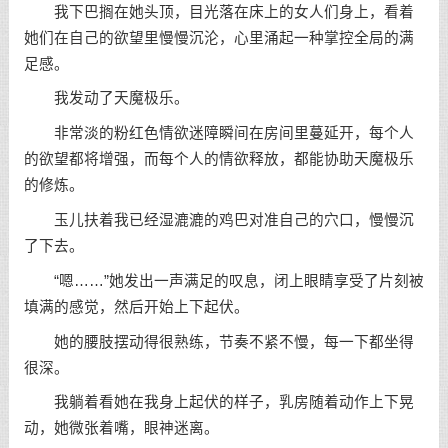
我下巴搁在她头顶，目光落在床上的女人们身上，看着
她们在自己的欲望里慢慢沉沦，心里涌起一种掌控全局的满
足感。
我发动了天魔极乐。
非常淡的粉红色情欲迷障瞬间在房间里蔓延开，每个人
的欲望都将增强，而每个人的情欲释放，都能协助天魔极乐
的修炼。
玉儿扶着我已经湿漉漉的鸡巴对准自己的穴口，慢慢沉
了下去。
“嗯……”她发出一声满足的叹息，闭上眼睛享受了片刻被
填满的感觉，然后开始上下起伏。
她的腰肢摆动得很熟练，节奏不紧不慢，每一下都坐得
很深。
我躺着看她在我身上起伏的样子，乳房随着动作上下晃
动，她微张着嘴，眼神迷离。