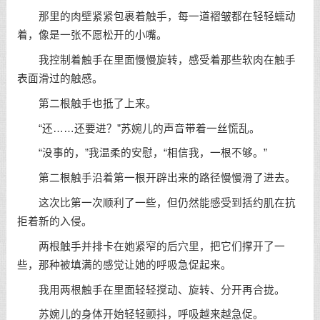
那里的肉壁紧紧包裹着触手，每一道褶皱都在轻轻蠕动
着，像是一张不愿松开的小嘴。
我控制着触手在里面慢慢旋转，感受着那些软肉在触手
表面滑过的触感。
第二根触手也抵了上来。
“还……还要进？”苏婉儿的声音带着一丝慌乱。
“没事的，”我温柔的安慰，“相信我，一根不够。”
第二根触手沿着第一根开辟出来的路径慢慢滑了进去。
这次比第一次顺利了一些，但仍然能感受到括约肌在抗
拒着新的入侵。
两根触手并排卡在她紧窄的后穴里，把它们撑开了一
些，那种被填满的感觉让她的呼吸急促起来。
我用两根触手在里面轻轻搅动、旋转、分开再合拢。
苏婉儿的身体开始轻轻颤抖，呼吸越来越急促。