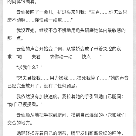
的肉体包围着。
云仙被晾了一会儿，扭过头来叫我：“夫君……你怎么只
磨不动啊……你快动一动嘛……”
我没理她，继续不急不慢地用龟头研磨她体内最敏感的
那一点。
云仙的声音开始变了调，从撒娇变成了带着哭腔的哀
求：“嗯……夫君……求你动一动……快点……”
“求我什么？”
“求夫君操我……用力操我……操死我算了……”她的声音
已经完全放开了，没有了任何顾忌。
我依然没有加快速度。我拉着她的手引到她自己腿间：
“你自己摸摸看。”
云仙顺从地把手探到腿间，摸到自己湿润的小穴和我们
交合的地方。
她轻轻揉弄着自己的阴蒂，嘴里发出断断续续的呻吟，