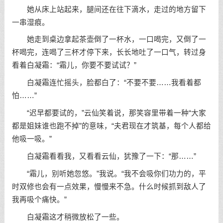
她从床上站起来，腿间还在往下滴水，走过的地方留下
一串湿痕。
她走到桌边拿起茶壶倒了一杯水，一口喝完，又倒了一
杯喝完，连喝了三杯才停下来，长长地吐了一口气，转过身
看着白凝霜：“霜儿，你要不要试试？”
白凝霜连忙摇头，脸都白了：“不要不要……我看着都
怕……”
“迟早都要试的，”云仙笑着说，那笑容里带着一种“大家
都是姐妹谁也跑不掉”的意味，“夫君现在才筑基，每个人都给
他吸一吸。”
白凝霜看看我，又看看云仙，犹豫了一下：“那……”
“霜儿，别听她忽悠。”我说。“我不会吸你们功力的，平
时双修也会有一点效果，慢慢来不急。什么时候抓到敌人了
我再吸个痛快。”
白凝霜这才稍微放松了一些。