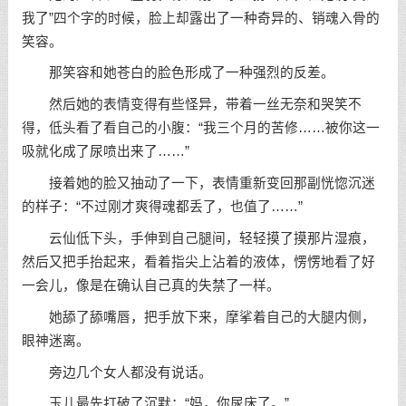
我了”四个字的时候，脸上却露出了一种奇异的、销魂入骨的
笑容。
那笑容和她苍白的脸色形成了一种强烈的反差。
然后她的表情变得有些怪异，带着一丝无奈和哭笑不
得，低头看了看自己的小腹：“我三个月的苦修……被你这一
吸就化成了尿喷出来了……”
接着她的脸又抽动了一下，表情重新变回那副恍惚沉迷
的样子：“不过刚才爽得魂都丢了，也值了……”
云仙低下头，手伸到自己腿间，轻轻摸了摸那片湿痕，
然后又把手抬起来，看着指尖上沾着的液体，愣愣地看了好
一会儿，像是在确认自己真的失禁了一样。
她舔了舔嘴唇，把手放下来，摩挲着自己的大腿内侧，
眼神迷离。
旁边几个女人都没有说话。
玉儿最先打破了沉默：“妈，你尿床了。”