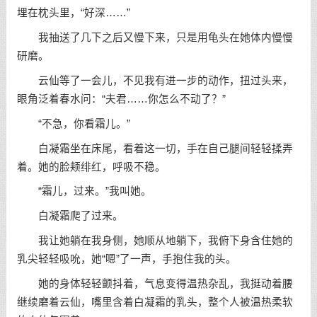
埋在枕头里，“好深……”
我抽送了几下之后又慢下来，只是用龟头在她体内慢慢
研磨。
云仙等了一会儿，不见我有进一步的动作，扭过头来，
眼角泛着春水问：“夫君……你怎么不动了？”
“不急，你看霜儿。”
白凝霜坐在床尾，看着这一切，手在自己腿间轻轻揉弄
着。她的脸颊绯红，呼吸不稳。
“霜儿，过来。”我叫她。
白凝霜爬了过来。
我让她躺在我身侧，她顺从地躺下，我俯下身含住她的
乳尖轻轻吸吮，她“嗯”了一声，手抱住我的头。
她的身体轻轻颤抖着，气息变得温热杂乱，我挺动着腰
继续磨着云仙，嘴里含着白凝霜的乳头，整个人被温热柔软