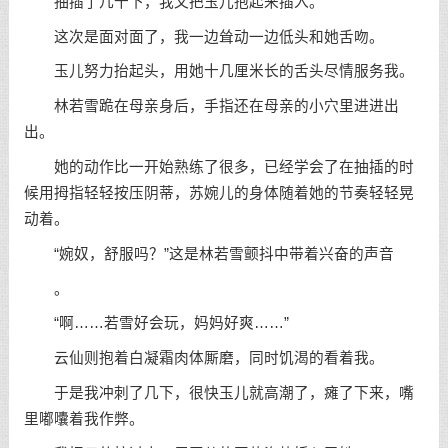
抽插了几十下，我又把玉儿抱起来插入。
这次是面对面了，我一边耸动一边低头和她舌吻。
玉儿努力抬起头，用她十几厘米长的舌头尽情服务我。
林若雪跪在母亲身后，手指还在母亲的小穴里进进出
出。
她的动作比一开始熟练了很多，已经学会了在抽插的时
候用拇指轻轻按压阴蒂，苏婉儿的身体随着她的节奏轻轻晃
动着。
“婉奴，舒服吗？”这是林若雪颤抖中带着兴奋的声音
。
“啊……若雪好会玩，妈妈好爽……”
云仙则抱着白凝霜肉体厮磨，同时饥渴的看着我。
于是我冲刺了几下，很快玉儿就高潮了，瘫了下来，嘴
里嘟囔着我作弊。