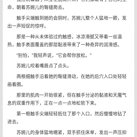
命，朝着苏婉儿的臀缝爬去。
触手尖端触到她的会阴时，苏婉儿整个人猛地一颤，发
出一声短促的惊呼。
那是一种从未体验过的触感，冰凉滑腻又带着一丝温
热，触手表面覆盖的那层黏液带来了一种奇异的润滑感。
“别怕，”我轻声说，“它会帮你放松。”
苏婉儿咬着嘴唇点了点头。
两根细触手沿着她的臀缝滑动，在她的后穴入口处轻轻
画着圈。
那里的肌肉一开始很紧，但在触手分泌的黏液和天魔气
息的双重作用下，正在一点一点地松软下来。
第一根触手尖端轻轻抵住了那个入口，然后慢慢地钻了
进去。
苏婉儿的身体猛地绷紧，双手抓住床单，发出一声压抑