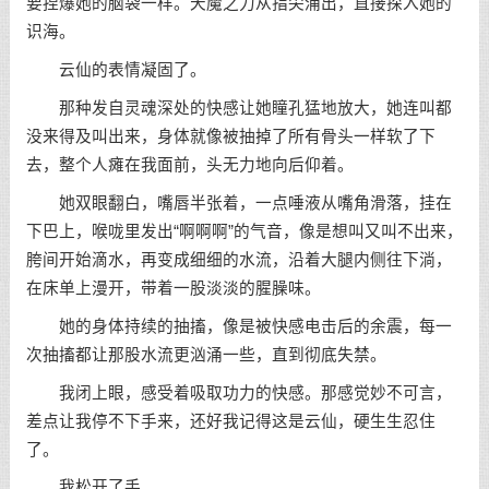
要捏爆她的脑袋一样。天魔之力从指尖涌出，直接探入她的
识海。
云仙的表情凝固了。
那种发自灵魂深处的快感让她瞳孔猛地放大，她连叫都
没来得及叫出来，身体就像被抽掉了所有骨头一样软了下
去，整个人瘫在我面前，头无力地向后仰着。
她双眼翻白，嘴唇半张着，一点唾液从嘴角滑落，挂在
下巴上，喉咙里发出“啊啊啊”的气音，像是想叫又叫不出来，
胯间开始滴水，再变成细细的水流，沿着大腿内侧往下淌，
在床单上漫开，带着一股淡淡的腥臊味。
她的身体持续的抽搐，像是被快感电击后的余震，每一
次抽搐都让那股水流更汹涌一些，直到彻底失禁。
我闭上眼，感受着吸取功力的快感。那感觉妙不可言，
差点让我停不下手来，还好我记得这是云仙，硬生生忍住
了。
我松开了手。