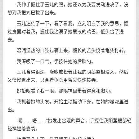
我伸手握住了玉儿的腰，她还以为我要发动进攻了，没
想到我把鸡巴拔了出来。
玉儿迷茫了一下，看了看我，立刻明白了我的意思，翻
过身面对着我，握住我沾满了她爱液的鸡巴，低头含了进
去。
湿润温热的口腔包裹上来，细长的舌头绕着龟头打转。
我深吸了一口气，手按住她的后脑勺。
玉儿含得很深，喉咙放松着让我的阴茎整根没入，然后
又慢慢退出来，只含着龟头用舌尖快速拨弄。
她抬眼看了我一眼，那眼神里带着得意和邀功。
我抓着她的头发，开始主动挺动下身，在她的喉咙里进
出。
“嗯……唔……”她发出含混的声音，手握住我阴茎根部轻
轻揉捏着囊袋。