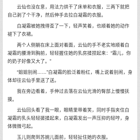
云仙也没在意，用法力烘干了床单和衣服，三两下就把
自己剥了个干净，然后伸手去拉白凝霜的衣服。
白凝霜被她拽得歪了一下，轻声笑着，也顺着她的动作
褪下了衣裙。
两个人侧躺在床上面对着面，云仙的手不老实地顺着白
凝霜的腰滑到胸前，轻轻握住她的乳房揉捏起来：“霜儿，你
的奶子好像又大了。”
“姐姐别闹……”白凝霜的脸泛着粉红，嘴上说着别闹，身
体却往云仙手里送了送。
我在旁边看着，手伸过去落在云仙光滑的臀部上慢慢抚
摸。
云仙回头看了我一眼，眼睛里带着笑，同时手指夹住白
凝霜的乳头轻轻搓揉起来，白凝霜发出一声压抑的轻哼，身
体微微弓起。
玉儿则爬到苏婉儿面前，轻轻扯住她的衣服。