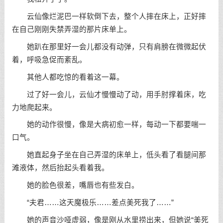
云仙像烂泥巴一样软倒下去，整个人摔在床上，正好摔
在自己刚刚失禁弄湿的那片床单上。
她趴在那里好一会儿都没有动弹，只有肩膀在微微起伏
着，呼吸急促而紊乱。
其他人都吃惊的看着这一幕。
过了好一会儿，云仙才慢慢动了动，用手肘撑着床，吃
力地爬起来。
她的动作很慢，像是大病初愈一样，每动一下都要喘一
口气。
她直起身子坐在自己弄湿的床单上，低头看了看腿间那
滩液体，然后抬起头看着我。
她的脸色很差，嘴唇也有些发白。
“夫君……这天魔极乐……差点美死我了……”
她的声音沙哑虚弱，像是刚从水里捞出来，但她说“美死