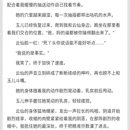
配合着我缓慢的抽送动作自己找着节奏。
她的穴里越来越湿，每一次抽插都带出咕叽的水声。
玉儿已经恢复过来，爬到我和云仙身边，跪坐在那里看
着我们交合的位置，“爸，妈的逼都被你操得翻出来了。”
云仙脸一红：“死丫头你说话能不能好听点……”
“我说的是事实。”
我笑了，终于加快了速度。
云仙的声音立刻碎成了断断续续的呻吟，再也顾不上和
玉儿斗嘴。
她的身体随着我的动作剧烈晃动着，乳房前后甩动。
玉儿伸手握住她晃动的乳房，轻轻揉捏。
云仙的身体猛地绷紧，发出一声拉长的呜咽，阴道开始
剧烈痉挛，收缩的肉壁紧紧绞着我的阴茎，在那阵剧烈的收
缩中，我抵住她的最深处，终于把精液尽数灌了进去。