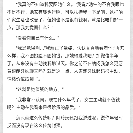
“我真的不知道我要图她什么。”我说:“她生的不合我眼也
不是不行，她家有钱也行啊，可以扶持我一下是吧，这样咱
们家生活也改善了，但她也不是很有钱啊，就是比咱们好一
点，那我究竟图什么？”
“看看你自己有什么。”
“我是觉得啊…”我端正了坐姿，认认真真地看着他:“再怎
么样，我不图她脸不图她钱，那她得爱我吧？加微信半年
了，从来没有主动找我聊过天。你之前不在纳闷我怎么更愿
意跟龅牙妹聊天吗？就是这一点，人家龅牙妹起码很主动，
情绪价值给到了。”
“这就是她值钱的地方。”
“我非常不认同，现在什么年代了，女生主动就不值钱
啊？主动在我看来是很珍贵的品质。”
怎么就这么传统呢？阿玲姨还跟我说过呢，说你年轻时
反而没有现在这么传统封建。