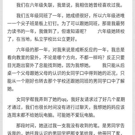
我们在六年级失联，我是说，我相信她曾经喜欢过我。
我们五年级同班了一年，她成绩很好，所以六年级进唯
一一个尖子班是板上钉钉。为了可以跟她同班，那是我最努
力读书的一年，我做到了，但谁知道呢？ 六年级她转校
了，在当地，私立学校比公立更好。
六年级的那一年，对我来说是戒断反应的一年，我总是
看向教室的窗外，不论是哪个方向，不都一样吗？反正只要
目光跑出窗外了总能找到她，因为我想她。 我只能从后
桌一个父母跟她父母的认识的女同学口中得到她的近况，只
能从一个刚好也转去那个学校还跟她同班的男同学口中了解
她。
女同学帮我弄到了她的qq，我好友请求过了好几个星期
才通过，我们也很长时间没有进行过聊天，我想她妈妈应该
连周末都不给她玩电脑。可能她不爱玩电脑。
那段时间，她送过我一支我没有收到的笔。是男同学告
诉我的，她托我认识的男同学把那支笔给我，他带回了家，