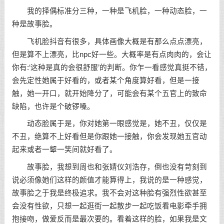
我的择偶标准分三种，一种是飞机脸，一种动态脸，一
种是故事脸。
飞机脸抖音有很多，具体画像大概是有那么点点漂亮，
但是算不上漂亮，比npc好一些。大概率是有点肉肉的，会让
你有:‘这种是真的会很舒服’的判断。你乍一看感觉真挺不错，
会先定性她属于好看的，或者某个角度算好看，但是一接
触，她一开口，就开始降分了，可能会有某个五官上的致命
缺陷，也许是个破锣嗓。
动态脸属于是，你对她第一眼感觉是，她不丑，仅仅是
不丑，绝算不上好看但是你跟她一接触，你会发现她五官动
起来或者一颦一笑间就好看了。
故事脸，我想到周也和张婧仪刘浩存，倒也没有苛刻到
说必须像她们这样的颜值才能算得上，我说的是一种感觉，
故事脸之于我是终极追求。我不会对这种脸有强烈性欲甚至
会没有性欲，只想一起逛街一起散步一起吃饭看电影牵手拥
抱接吻，做爱反而是最次要的。看着这样的脸，如果我是文