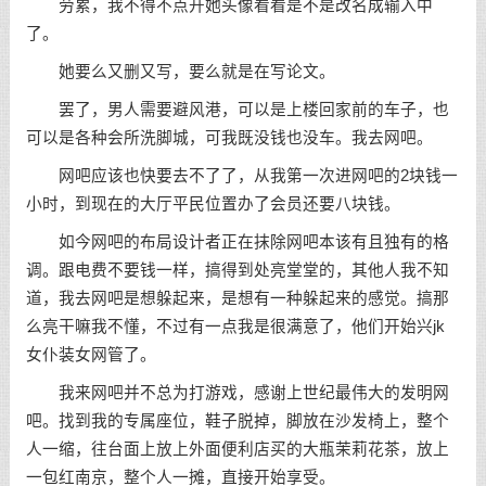
劳累，我不得不点开她头像看看是不是改名成输入中
了。
她要么又删又写，要么就是在写论文。
罢了，男人需要避风港，可以是上楼回家前的车子，也
可以是各种会所洗脚城，可我既没钱也没车。我去网吧。
网吧应该也快要去不了了，从我第一次进网吧的2块钱一
小时，到现在的大厅平民位置办了会员还要八块钱。
如今网吧的布局设计者正在抹除网吧本该有且独有的格
调。跟电费不要钱一样，搞得到处亮堂堂的，其他人我不知
道，我去网吧是想躲起来，是想有一种躲起来的感觉。搞那
么亮干嘛我不懂，不过有一点我是很满意了，他们开始兴jk
女仆装女网管了。
我来网吧并不总为打游戏，感谢上世纪最伟大的发明网
吧。找到我的专属座位，鞋子脱掉，脚放在沙发椅上，整个
人一缩，往台面上放上外面便利店买的大瓶茉莉花茶，放上
一包红南京，整个人一摊，直接开始享受。