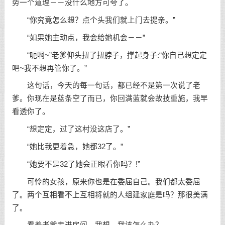
势一个道理－－没什么地方可夸了。
“你究竟怎么想？点个头我们就上门去提亲。”
“如果她主动点，我会给她机会－－”
“呃啊~”老爹仰头扭了扭脖子，撑起身子:“你自己想定定
吧~我不想再管你了。”
这句话，今天的每一句话，都已经不是第一次说了老
爹。你现在是蓝条空了而已，你回满蓝就会故技重施，我早
看透你了。
“想定定，过了这村没这店了。”
“她比我更着急，她都32了。”
“她要不是32了她会正眼看你吗？!”
可怜的女孩，原来你也是在委屈自己。我们都太委屈
了。两个互相看不上互相将就的人组建家庭是吗？那很美满
了。