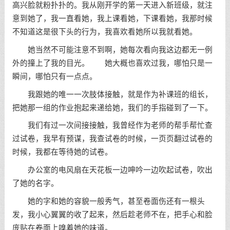
高兴脸就粉扑扑的。我从刚开学的第一天进入新班级，就注
意到她了，我一直看她，我上课看她，下课看她，我那时候
不知道这是很下头的行为，我喜欢看她所以我就看她。
她当然不可能注意不到啊，她每次看向我这边都无一例
外的撞上了我的目光。 她大概也喜欢过我，哪怕只是一
瞬间，哪怕只有一点点。
我跟她的唯一一次肢体接触，就是作为补课班的组长，
把她那一组的作业抱起来递给她，我们的手指碰到了一下。
我们有过一次间接接触，我曾经作为老师的帮手帮忙查
过试卷，我早有预谋，我查试卷的时候，一页页翻过试卷的
时候，我都在等待她的试卷。
办公室的电风扇在天花板一边呻吟一边吹起试卷，吹出
了她的名字。
她的字和她的容貌一般秀气，甚至卷面伤还有一根头
发，我小心翼翼的收了起来，然后趁老师不在，把手心和脸
庞贴在卷面上嗅着她的味道。