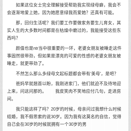
如果这位女士完全理解接受帮助我实现绿母癖，我会不
会逐渐地爱上她，因为她愿意绿我而爱她？还真有可能。
那，回归生活呢？我们要工作要做家务要生儿育女，其
实人生的大多数时间都是在枯燥中磨过的，我能接受这些东
西吗？
颜值也是ntr当中很重要的一环，老婆女朋友被睡走这件
事固然很带劲，但如果是漂亮的可爱的性感的老婆女朋友被
睡走，就更带劲了。
不然怎么那么多绿母文起标题都会带有‘美母’，是吧？
爸妈早就翘首以盼，我刚进家门，他们就迫不及待地迎
上来，问这问那的。 我皮笑肉不笑地应付几句，走进房
间。
我只能这样了吗？20岁的时候，母亲问过我想什么时候
结婚，我不假思索的说30岁。因为我有这莫名的自信，觉得
自己会在30岁的时候就拥有一个30岁的男