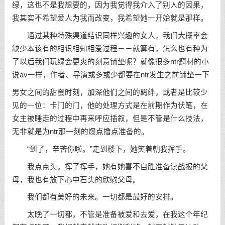
绿，这也不是我想要的，因为我觉得我介入了别人的因果，
我其实不希望爱人为我而改变，我希望她一开始就是那样。
通过某种特殊渠道结识同样兴趣的女人，我们大概率会
缺少本该有的相识相知相爱过程－－就算有，怎么也有种为
了以后我们玩绿会更爽的刻意铺垫呢？就像很多ntr题材的小
说av一样，作者、导演或多或少都要在ntr发生之前铺垫一下
男女之间的甜蜜时刻，加深他们之间的羁绊，或者是比较少
见的一位：卡门的门，他的处理方式是在前期作为伏笔，在
女主被睡走的过程中再来呼应插叙，但是不管是什么技法，
无非就是为ntr那一刻的爆点撸点准备的。
“到了，辛苦你啦。”走到楼下，她笑着朝我挥手。
我点点头，挥了挥手，她有她喜不自胜准备读战报的父
母，我也有放下心中石头的欣慰父母。
我们都有美好的未来。一切都是最好的安排。
太晚了一切都，不管是准备被爱和去爱，在我这个年纪