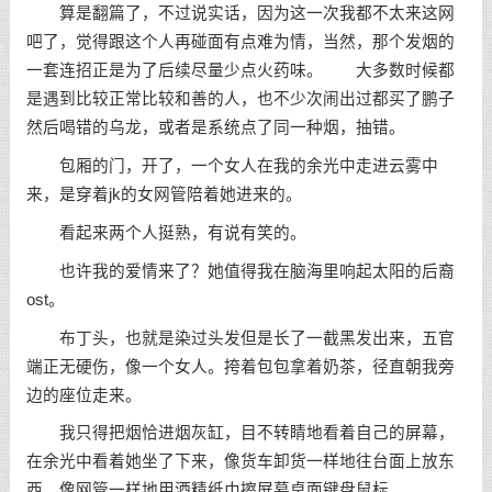
算是翻篇了，不过说实话，因为这一次我都不太来这网
吧了，觉得跟这个人再碰面有点难为情，当然，那个发烟的
一套连招正是为了后续尽量少点火药味。 大多数时候都
是遇到比较正常比较和善的人，也不少次闹出过都买了鹏子
然后喝错的乌龙，或者是系统点了同一种烟，抽错。
包厢的门，开了，一个女人在我的余光中走进云雾中
来，是穿着jk的女网管陪着她进来的。
看起来两个人挺熟，有说有笑的。
也许我的爱情来了？她值得我在脑海里响起太阳的后裔
ost。
布丁头，也就是染过头发但是长了一截黑发出来，五官
端正无硬伤，像一个女人。挎着包包拿着奶茶，径直朝我旁
边的座位走来。
我只得把烟恰进烟灰缸，目不转睛地看着自己的屏幕，
在余光中看着她坐了下来，像货车卸货一样地往台面上放东
西，像网管一样地用酒精纸巾擦屏幕桌面键盘鼠标。