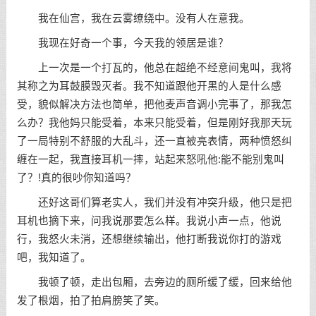
我在仙宫，我在云雾缭绕中。没有人在意我。
我现在好奇一个事，今天我的领居是谁？
上一次是一个打瓦的，他总在超绝不经意间鬼叫，我将
其称之为耳鼓膜毁灭者。我不知道跟他开黑的人是什么感
受，貌似解决方法也简单，把他麦声音调小完事了，那我怎
么办？我他妈只能受着，本来只能受着，但是刚好我那天玩
了一局特别不舒服的大乱斗，还一直被亮表情，两种愤怒纠
缠在一起，我直接耳机一摔，站起来怒吼他:能不能别鬼叫
了？!真的很吵你知道吗？
还好这哥们算老实人，我们并没有冲突升级，他只是把
耳机也摘下来，问我说那要怎么样。我说小声一点，他说
行，我怒火未消，还想继续输出，他打断我说你打的游戏
吧，我知道了。
我顿了顿，走出包厢，去旁边的厕所缓了缓，回来给他
发了根烟，拍了拍肩膀笑了笑。