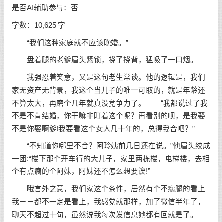
是否AI辅助参与：否
字数：10,625 字
“我们这种家庭就不应该晚婚。”
盘着腿的老爹眉头紧锁，挠了挠背，猛吸了一口烟。
我强忍着笑意，又是这句老生常谈。他的逻辑是，我们
家无资产无背景，我这个当儿子的唯一可取的，就是年龄还
不算太大，再磨个几年就真没竞争力了。 “我都说过了我
不是不肯结婚，你干嘛非盯着这个呢？再看别的呗，是我娶
不是你娶啊爹!我要看这个女人几十年的，总得我合吧？”
“不知道你哪里不合？阿玲姨前几日还在说。”他眉头绞成
一团:“楼下那个开车行的大儿子，家里两栋楼，电梯楼，去相
个有点瘸的个阿妹，阿妹还不怎么想要诶!”
哦言外之意，我们家这个条件，居然有个不瘸腿的看上
我－－都不一定是看上，我感觉就那样，加了微信半年了，
聊天不超过十句，虽然说我每次发信息她都有回就是了。