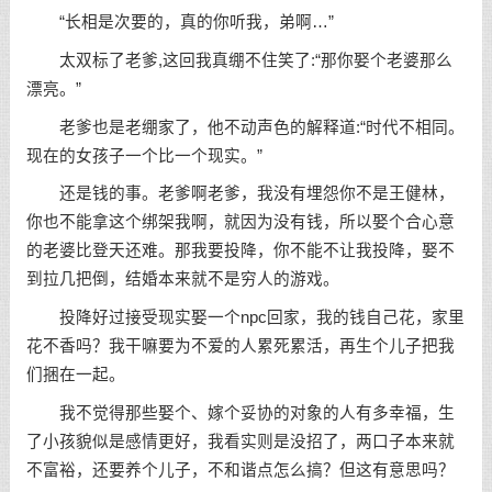
“长相是次要的，真的你听我，弟啊…”
太双标了老爹,这回我真绷不住笑了:“那你娶个老婆那么
漂亮。”
老爹也是老绷家了，他不动声色的解释道:“时代不相同。
现在的女孩子一个比一个现实。”
还是钱的事。老爹啊老爹，我没有埋怨你不是王健林，
你也不能拿这个绑架我啊，就因为没有钱，所以娶个合心意
的老婆比登天还难。那我要投降，你不能不让我投降，娶不
到拉几把倒，结婚本来就不是穷人的游戏。
投降好过接受现实娶一个npc回家，我的钱自己花，家里
花不香吗？我干嘛要为不爱的人累死累活，再生个儿子把我
们捆在一起。
我不觉得那些娶个、嫁个妥协的对象的人有多幸福，生
了小孩貌似是感情更好，我看实则是没招了，两口子本来就
不富裕，还要养个儿子，不和谐点怎么搞？但这有意思吗？