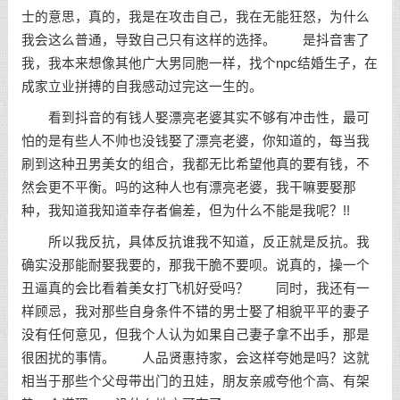
士的意思，真的，我是在攻击自己，我在无能狂怒，为什么
我会这么普通，导致自己只有这样的选择。 是抖音害了
我，我本来想像其他广大男同胞一样，找个npc结婚生子，在
成家立业拼搏的自我感动过完这一生的。
看到抖音的有钱人娶漂亮老婆其实不够有冲击性，最可
怕的是有些人不帅也没钱娶了漂亮老婆，你知道的，每当我
刷到这种丑男美女的组合，我都无比希望他真的要有钱，不
然会更不平衡。吗的这种人也有漂亮老婆，我干嘛要娶那
种，我知道我知道幸存者偏差，但为什么不能是我呢？!!
所以我反抗，具体反抗谁我不知道，反正就是反抗。我
确实没那能耐娶我要的，那我干脆不要呗。说真的，操一个
丑逼真的会比看着美女打飞机好受吗？ 同时，我还有一
样顾忌，我对那些自身条件不错的男士娶了相貌平平的妻子
没有任何意见，但我个人认为如果自己妻子拿不出手，那是
很困扰的事情。 人品贤惠持家，会这样夸她是吗？这就
相当于那些个父母带出门的丑娃，朋友亲戚夸他个高、有架