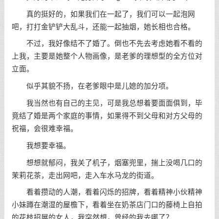
真的挺好的，如果我们在一起了，我们可以一起泡网
吧，打打金铲铲大乱斗，还能一起抽烟，她长相也合格。
不过，我好像结不了婚了。倒也不先去考虑她看不看的
上我，主要是她整个人物画像，是老爹的理想型的全方位对
立面。
似乎其貌不扬，在老爹眼中是儿媳的加分项。
我当然也有自己的主见，可是我总想着要面面俱到，毕
竟结了婚是两个家庭的事情，如果得不到父母和对方父母的
祝福，会很难幸福。
我想要幸福。
想想就郁闷，我关了机子，烟塞兜里，揣上没喝几口的
茉莉花茶，走出网吧，走入车水马龙的街道。
看着攒动的人潮，看着闪烁的招牌，看着精神小伙精神
小妹蹲在潮湿的屋檐下，看着坐在奶茶店门口的藤椅上自拍
的花枝招展的女人，我突然想，曾经的我去哪了？