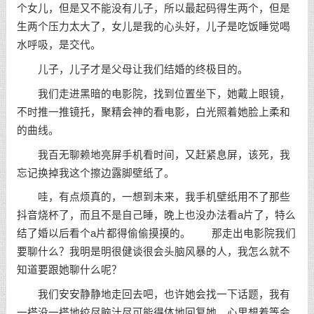
个女儿，但是又不能没有儿子，所以最起码得生两个，但是
生两个压力太大了，女儿是我的心头好，儿子是吃饭睡觉喝
水呼吸，是交代。
儿子，儿子才是父母让我们结婚的终极目的。
我们走进黑暗的电影院，找到位置坐下，她戴上眼镜，
不时推一推镜托，聚精会神的看电影，白光照着她脸上柔和
的曲线。
我百无聊赖地亮屏手机看时间，又赶紧息屏，该死，我
忘记换掉我这个擦边露脚壁纸了。
哇，有点烦真的，一想到未来，我手机壁纸用不了那些
抖音烧杯了，而且不是自己睡，晚上也没办法看a片了，特么
结了婚以后看个a片都得偷偷摸摸的。 那走出电影院我们
要聊什么？我明是明很健谈很会头脑风暴的人，我怎么就不
知道要跟她聊什么呢？
我们安安静静地走回去吧，也许她会找一下话题，我有
一搭没一搭地绞尽脑汁尽可能得体地回复她，心里想着等会