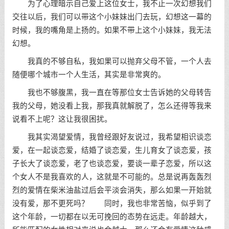
为了心理暗示自己爱上这位女士，我不止一次幻想我们
交往以后，我们可以带这个小妹妹出门去玩，幻想这一幕的
时候，我的嘴角是上扬的。如果不带上这个小妹妹，我无法
幻想。
我真的不够自私，我如果可以抛弃父母不管，一个人去
随便哪个城市一个人生活，其实是非常爽的。
我也不够腹黑，我一直在等那位女士告诉她的父母转告
我的父母，她没看上我，那我真就解脱了，怎么还得等我来
说看不上呢？这让我很困扰。
我其实渴望爱情，我曾经跟好友说过，我希望相识谈恋
爱，在一起谈恋爱，结婚了谈恋爱，生儿育女了谈恋爱，孩
子长大了谈恋爱，老了也谈恋爱，要谈一辈子恋爱，所以这
个女人不是我喜欢的人，这就是不可能的。总是说再轰轰烈
烈的爱情在柴米油盐过后会平淡会消失，那么如果一开始就
没有爱，那不更死吗？ 同时，我也非常苦恼，似乎到了
这个年龄，一切都在以无可挽回的态势在远走。年龄越大，