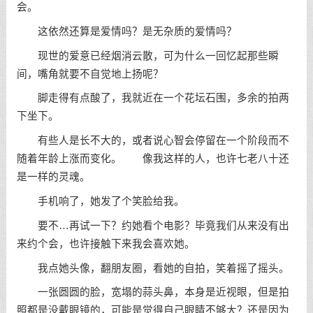
会。
这依然还算是爱情吗？是无杂质的爱情吗？
现世的爱意已经烟消云散，可为什么一回忆起那些瞬
间，嘴角就要不自觉地上扬呢？
脚走得有点酸了，我就近在一个花坛石围，多余的拍两
下坐下。
有些人是长不大的，或者说心智会停留在一个阶段而不
随着年龄上涨而变化。 像我这样的人，也许七老八十还
是一样的灵魂。
手机响了，她发了个笑脸给我。
要不…再试一下？约她看个电影？毕竟我们从来没有出
来约个会，也许接触下来我会喜欢她。
我点她头像，翻朋友圈，看她的自拍，笑着摇了摇头。
一张圆圆的脸，宽塌的蒜头鼻，本身是近视眼，但是拍
照都是没戴眼镜的，可能是觉得自己眼睛不够大？还是因为