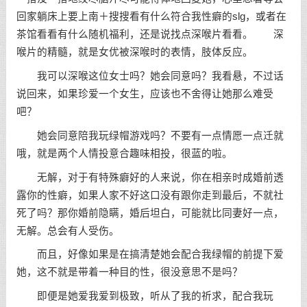
回家躺床上要上南＋搜搜看有什么符合我性癖的slg，或者在
茶馆看看有什么随机福利，还是说找点深喉片看看。 深
喉片的精髓，就是女优被深喉时的表情，肢体反应。
我可以深喉这位女士吗？她会同意吗？我看悬，不过话
说回来，如果珍爱一个女生，应该也不舍得让她那么难受
吧？
她会同意陪我玩绿帽游戏吗？不要有一点情愿一点迁就
哦，就是两个人情投意合趣味相投，很蓝的啦。
无解，对于有特殊癖好的人来说，你在相亲时成婚前透
露你的性癖，如果人家不好这口没有跟你走到最后，不就社
死了吗？那你婚前隐瞒，婚后坦白，可能就比同妻好一点，
无解。总会有人受伤。
而且，好像如果是在搞清楚她会配合我绿帽的前提下爱
她，这不就是带着一种目的性，很没意思不是吗？
即便是她爱我爱到极致，听从了我的祈求，配合我玩