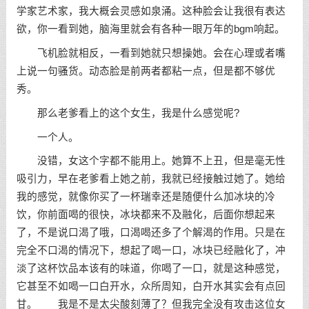
学家艺术家，我大概会灵感如泉涌。这种脸会让我很有表达
欲，你一看到她，脑海里就会有各种一眼万年的bgm响起。
飞机脸就相反，一看到她就只想操她。会在心理或者嘴
上说一句骚货。动态脸是前两者都粘一点，但是都不够优
秀。
那么老爹看上的这个女生，我是什么感觉呢?
一个人。
没错，女这个字都不能用上。她算不上丑，但是毫无性
吸引力，早在老爹看上她之前，我就已经接触过她了。她给
我的感觉，就像你买了一杯瑞幸还是随便什么加冰块的冷
饮，你前面喝的很快，冰块都来不及融化，后面你想起来
了，不是说口渴了哦，口渴喝还多了个解渴的作用。只是在
完全不口渴的情况下，想起了喝一口，冰块已经融化了，冲
淡了这杯饮品本该有的味道，你喝了一口，就是这种感觉，
它甚至不如喝一口白开水，众所周知，白开水其实会有点回
甘。 我是不是太尖酸刻薄了？但我完全没有攻击这位女