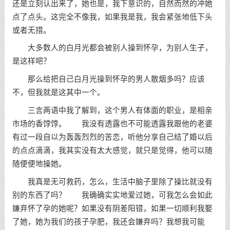
还是立刻认出来了，她也是，我下意识的，自然而然的冲她
点了点头。这完全不像我，如果我是我，我会紧张地低下头
或者无措。
大多数人的白月光都会被别人操到怀孕，为别人生子，
是这样吧？
那么给把自己白月光操到怀孕的男人散烟多吗？应该
不，但我就是这其中一个。
三言两语中我了解到，这个男人有体面的职业，是相亲
市场的香饽饽。 我没有透露也不可能透露我跟他的老婆
有过一段自以为轰轰烈烈的苦恋，听他分享自己结了婚以后
的点点滴滴，我其实没有太大感觉，就只是觉得，他可以随
随便便地操她。
我真是无可救药，怎么，生活中脑子里除了操比就没有
别的东西了吗？ 我确确实实地爱过她，可我怎么会如此
嫌弃怀了孕的她呢？如果没有阴差阳错，如果一切顺利我娶
了她，她为我们的孩子孕肥，我还会嫌弃吗？我想我可能