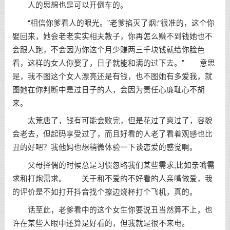
人的思想也是可以开倒车的。
“相信你爹看人的眼光。”老爹掐灭了烟:“很准的，这个你
娶回来，她会老老实实相夫教子，你再怎么赚不到钱她也不
会跟人跑，不会因为你这个月少赚两三千块钱就给你脸色
看，这样的女人你娶了，日子就能和满的过下去。” 意思
是，我不图这个女人漂亮还是有钱，也不图她有多爱我，就
图她在你判断中是过日子的人，会因为责任心廉耻心不胡
来。
太荒唐了，钱有可能会败完，但是花过了爽过了，容貌
会老去，但起码享受过了，而且好看的人老了看着观感也比
丑的好吧？我他妈也想稍微体验一下谈恋爱的感觉啊。
父母择偶的时候总是习惯忽略我们某些需求,比如亲嘴需
求和打炮需求。 关于和不爱的不好看的人亲嘴做爱，我
的评价是不如打开抖音找个擦边烧杯打个飞机，真的。
话至此，老爹看中的这个女生你要说丑当然算不上，也
许在某些人眼中还算是好看的，但我就是很不来电。