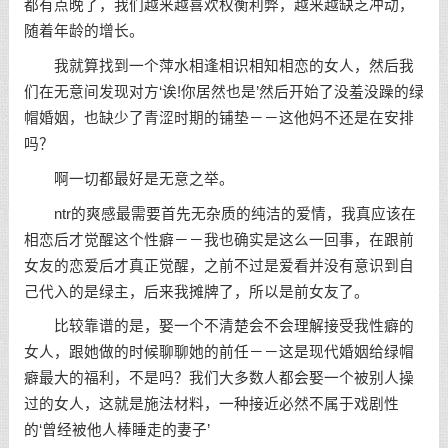
都有点晚了，我们越来越喜欢权衡利弊，越来越缺乏冲动，
随着年龄的增长。
我就算找到一个萍水相逢相识相知相恋的女人，然后我
们在无意间发现对方‘诶!你居然也是’然后开始了没羞没躁的绿
帽婚姻，也缺少了青涩时期的铺垫－－这他妈不还是在安排
吗？
啊一切都最好是无意之举。
ntr的爽感最需要首先无杂质的纯洁的爱情，我真应该在
相恋后才觉醒这个性癖－－我也确实是这么一回事，在跟前
女友的恋爱后才真正觉醒，之前不过是爱看并没有意识到自
己代入的是绿主，后来我摊牌了，所以是前女友了。
比较靠谱的是，娶一个不清楚会不会理解接受我性癖的
女人，跟她做的时候聊聊她的前任－－这是现代婚姻给绿帽
癖最大的福利，不是吗？我们大多数人都会娶一个被别人操
过的女人，这就是施法材料，一种接近必然不属于戏剧性
的‘曾经被他人棒睡走的妻子’