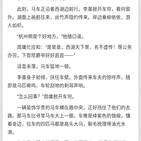
此刻，马车正沿着西湖边前行。李墨掀开车帘，看向窗
外。湖面上画舫往来，丝竹声隐约传来。岸边垂柳依依，游
人如织。
“杭州倒是个好地方。”他随口道。
周庸忙应和：“是是是，西湖天下景，名不虚传！等公务
办完，下官陪爵爷好好逛逛——”
话音未落，马车猛地一顿。
李墨身子前倾，扶住车壁。外面传来车夫的惊呼声，随
即是马匹嘶鸣、车轮刮地的刺耳声响。
“怎么回事？”周庸掀开车帘。
一辆装饰华贵的马车横在路中央，正好挡住了他们的去
路。那马车比寻常马车大上一圈，车帷是绛紫色的锦缎，镶
着金边，拉车的四匹马都是高头大马，鬃毛梳理得油光水
滑。