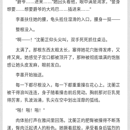
“爵爷……进来……”她回头看他，眼中满是渴求，“妾身
想要……想要爵爷的大鸡巴……插进来……”
李墨扶住她的腰，龟头抵住湿滑的入口，腰身一挺——
整根没入。
“啊——！”沈蘅芷仰头尖叫，双手死死抓住桌沿。
太满了。那根东西太粗太长，塞得她花穴胀得发疼，又
疼又爽。她感觉子宫口都被顶开了，那种被彻底填满的饱胀
感让她头皮发麻，眼前发白。
李墨开始抽送。
每一下都尽根没入，每一下都重重撞在花心上。沈蘅芷
被干得浪叫连连，身子随着撞击前后晃动。胸前那对巨乳晃
得厉害，乳波汹涌，乳尖在空中划出淫靡的弧线。
“啪！啪！啪！”
肉体拍打声在雅间里回荡。沈蘅芷的肥臀被撞得不断荡
漾，臀肉泛起诱人的粉色。她撅着屁股，承受着身后猛烈的