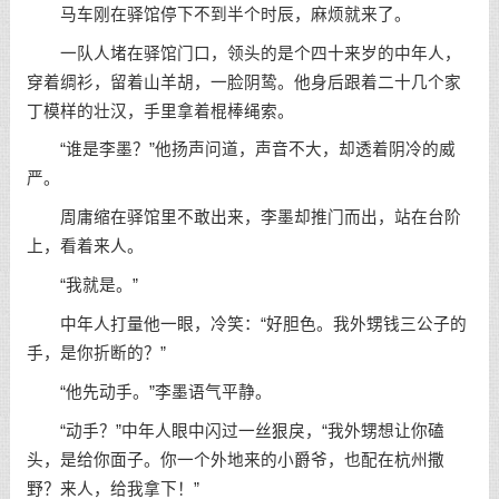
马车刚在驿馆停下不到半个时辰，麻烦就来了。
一队人堵在驿馆门口，领头的是个四十来岁的中年人，
穿着绸衫，留着山羊胡，一脸阴鸷。他身后跟着二十几个家
丁模样的壮汉，手里拿着棍棒绳索。
“谁是李墨？”他扬声问道，声音不大，却透着阴冷的威
严。
周庸缩在驿馆里不敢出来，李墨却推门而出，站在台阶
上，看着来人。
“我就是。”
中年人打量他一眼，冷笑：“好胆色。我外甥钱三公子的
手，是你折断的？”
“他先动手。”李墨语气平静。
“动手？”中年人眼中闪过一丝狠戾，“我外甥想让你磕
头，是给你面子。你一个外地来的小爵爷，也配在杭州撒
野？来人，给我拿下！”