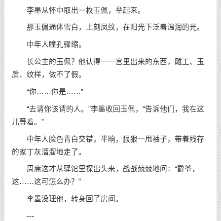
李墨从怀中取出一枚玉佩，举起来。
那玉佩通体雪白，上刻凤纹，在阳光下泛着温润的光。
中年人瞳孔骤缩。
长公主的玉佩？他认得——宫里出来的东西，雕工、玉
质、纹样，做不了假。
“你……你是……”
“去请你该请的人。”李墨收回玉佩，“告诉他们，我在这
儿等着。”
中年人脸色青白交错，半晌，狠狠一甩袖子，带着残存
的家丁灰溜溜地走了。
周庸这才从驿馆里探出头来，战战兢兢地问：“爵爷，
这……这可怎么办？”
李墨没理他，转身回了房间。
---