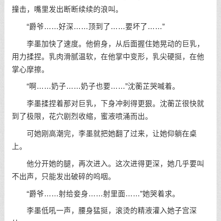
撞击，嘴里发出断断续续的浪叫。
“爵爷……好深……顶到了……要坏了……”
李墨加快了速度。他俯身，从后面握住她晃动的巨乳，
用力揉捏。乳肉滑腻温软，在他掌中变形，乳尖硬挺，在他
掌心摩擦。
“啊……奶子……奶子也要……”沈蘅芷哭喊着。
李墨揉捏着那对巨乳，下身冲刺得更狠。沈蘅芷很快就
到了极限，花穴剧烈收缩，蜜液喷涌而出。
可她刚高潮完，李墨就把她翻了过来，让她仰躺在桌
上。
他分开她的腿，再次进入。这次进得更深，她几乎要叫
不出声，只能发出破碎的呜咽。
“爵爷……射给妾身……射里面……”她哭着求。
李墨低吼一声，腰身猛挺，滚烫的精液灌入她子宫深