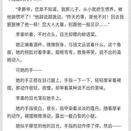
“李爵爷，您是不知道，我那儿子，从小就娇生惯养，被
他娘惯坏了！”他越说越激动，“昨天的事，是他不对！回去我
狠狠揍了他一顿！您大人大量，别跟他一般见识……”
李墨听着，不时点头，目光却瞟向柳语棠。
她正端着酒杯，微微侧身，与钱文远说着什么。这个角
度，她的侧脸对着李墨，眉眼弯弯，唇角带笑，说不出的温
婉动人。
可她的手——
她的手正搭在自己腿上，手指一下一下，轻轻摩挲着裙
摆。那动作很轻，很慢，却带着某种说不出的意味。
李墨的目光落在她手上。
她的手指很白，很长，指甲染着淡淡的蔻丹。随着摩挲
的动作，裙摆微微滑动，露出一截白皙的小腿。
她似乎察觉到他的目光，手指的动作停了停，然后——