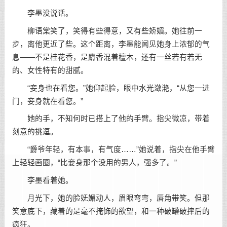
李墨没说话。
柳语棠笑了，笑得有些得意，又有些娇媚。她往前一
步，离他更近了些。这个距离，李墨能闻见她身上浓郁的气
息——不是桂花香，是麝香混着檀木，还有一丝若有若无
的、女性特有的甜腻。
“妾身也在看您。”她仰起脸，眼中水光潋滟，“从您一进
门，妾身就在看您。”
她的手，不知何时已搭上了他的手臂。指尖微凉，带着
刻意的挑逗。
“爵爷年轻，有本事，有气度……”她说着，指尖在他手臂
上轻轻画圈，“比妾身那个没用的男人，强多了。”
李墨看着她。
月光下，她的脸妩媚动人，眉眼弯弯，唇角带笑。但那
笑意底下，藏着的是毫不掩饰的欲望，和一种破罐破摔后的
疯狂。