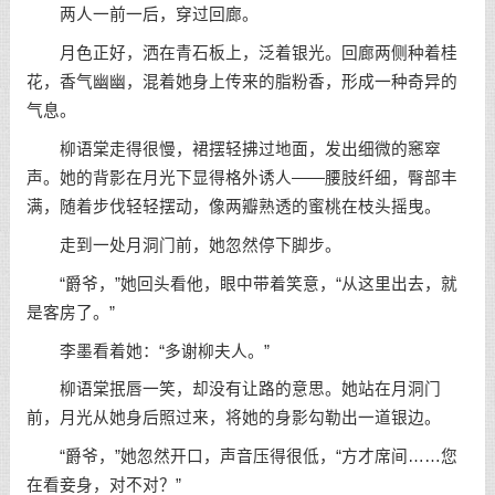
两人一前一后，穿过回廊。
月色正好，洒在青石板上，泛着银光。回廊两侧种着桂
花，香气幽幽，混着她身上传来的脂粉香，形成一种奇异的
气息。
柳语棠走得很慢，裙摆轻拂过地面，发出细微的窸窣
声。她的背影在月光下显得格外诱人——腰肢纤细，臀部丰
满，随着步伐轻轻摆动，像两瓣熟透的蜜桃在枝头摇曳。
走到一处月洞门前，她忽然停下脚步。
“爵爷，”她回头看他，眼中带着笑意，“从这里出去，就
是客房了。”
李墨看着她：“多谢柳夫人。”
柳语棠抿唇一笑，却没有让路的意思。她站在月洞门
前，月光从她身后照过来，将她的身影勾勒出一道银边。
“爵爷，”她忽然开口，声音压得很低，“方才席间……您
在看妾身，对不对？”