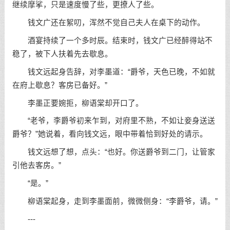
继续摩挲，只是速度慢了些，更撩人了些。
钱文广还在絮叨，浑然不觉自己夫人在桌下的动作。
酒宴持续了一个多时辰。结束时，钱文广已经醉得站不
稳了，被下人扶着先去歇息。
钱文远起身告辞，对李墨道：“爵爷，天色已晚，不如就
在府上歇息？客房已备好。”
李墨正要婉拒，柳语棠却开口了。
“老爷，李爵爷初来乍到，对府里不熟，不如让妾身送送
爵爷？”她说着，看向钱文远，眼中带着恰到好处的请示。
钱文远想了想，点头：“也好。你送爵爷到二门，让管家
引他去客房。”
“是。”
柳语棠起身，走到李墨面前，微微侧身：“李爵爷，请。”
---