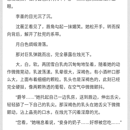
眼。
李墨的目光沉了沉。
沈蘅芷看见了，唇角勾起一抹媚笑。她松开手，转而探
向背后，解开了肚兜的系带。
月白色绸缎滑落。
那对巨乳弹跳而出，完全暴露在烛光下。
大，白，软。两团雪白乳肉沉甸甸地坠着，随着她的动
作微微晃动，乳波荡漾。乳晕很大，深褐色，有小酒杯口那
么大，上面布着细细的颗粒。乳头也是深褐色的，此刻已经
完全硬挺，像两颗熟透的葡萄，在空气中微微颤抖。
“爵爷……”她托起自己一边乳房，送到唇边，伸出舌尖，
轻轻舔了一下自己的乳尖。那深褐色的乳头在她舌尖下微微
颤动，沾上晶亮的口水，在烛光下闪着淫靡的光。
“您看，”她喘息着说，“妾身的奶子……好想被您吃……”