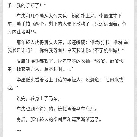
手！我的手断了！”
车夫和几个随从大惊失色，纷纷扑上来。李墨这才下
车，随手拍飞两个，剩下的人便不敢动了，只远远围着，色
厉内荏地叫骂。
那年轻人疼得满头大汗，却还嘴硬：“你敢打我！你知道
我爹是谁吗？！你给我等着！今天我让你出不了杭州城！”
周庸吓得腿都软了，拉着李墨的衣袖：“爵爷、爵爷快
走！钱家势力大，惹不起啊……”
李墨低头看着地上打滚的年轻人，淡淡道：“让他来找
我。”
说完，转身上了马车。
车夫也顾不得别的，连忙驾着马车离开。
身后，那年轻人的惨叫声和骂声渐渐远了。
---