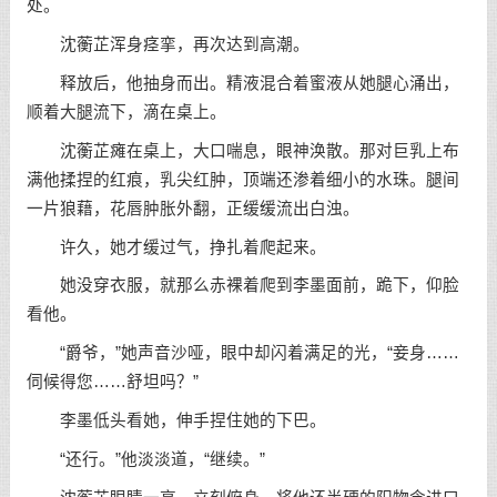
处。
沈蘅芷浑身痉挛，再次达到高潮。
释放后，他抽身而出。精液混合着蜜液从她腿心涌出，
顺着大腿流下，滴在桌上。
沈蘅芷瘫在桌上，大口喘息，眼神涣散。那对巨乳上布
满他揉捏的红痕，乳尖红肿，顶端还渗着细小的水珠。腿间
一片狼藉，花唇肿胀外翻，正缓缓流出白浊。
许久，她才缓过气，挣扎着爬起来。
她没穿衣服，就那么赤裸着爬到李墨面前，跪下，仰脸
看他。
“爵爷，”她声音沙哑，眼中却闪着满足的光，“妾身……
伺候得您……舒坦吗？”
李墨低头看她，伸手捏住她的下巴。
“还行。”他淡淡道，“继续。”