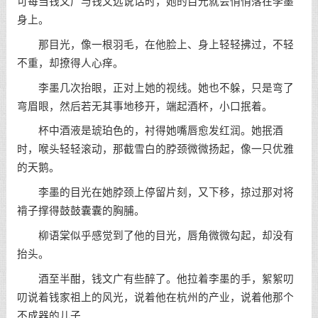
可每当钱文广与钱文远说话时，她的目光就会悄悄落在李墨
身上。
那目光，像一根羽毛，在他脸上、身上轻轻拂过，不轻
不重，却撩得人心痒。
李墨几次抬眼，正对上她的视线。她也不躲，只是弯了
弯眉眼，然后若无其事地移开，端起酒杯，小口抿着。
杯中酒液是琥珀色的，衬得她嘴唇愈发红润。她抿酒
时，喉头轻轻滚动，那截雪白的脖颈微微扬起，像一只优雅
的天鹅。
李墨的目光在她脖颈上停留片刻，又下移，掠过那对将
褙子撑得鼓鼓囊囊的胸脯。
柳语棠似乎感觉到了他的目光，唇角微微勾起，却没有
抬头。
酒至半酣，钱文广有些醉了。他拉着李墨的手，絮絮叨
叨说着钱家祖上的风光，说着他在杭州的产业，说着他那个
不成器的儿子……