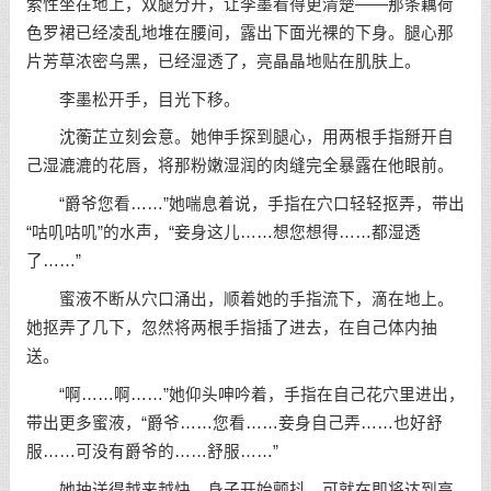
索性坐在地上，双腿分开，让李墨看得更清楚——那条藕荷
色罗裙已经凌乱地堆在腰间，露出下面光裸的下身。腿心那
片芳草浓密乌黑，已经湿透了，亮晶晶地贴在肌肤上。
李墨松开手，目光下移。
沈蘅芷立刻会意。她伸手探到腿心，用两根手指掰开自
己湿漉漉的花唇，将那粉嫩湿润的肉缝完全暴露在他眼前。
“爵爷您看……”她喘息着说，手指在穴口轻轻抠弄，带出
“咕叽咕叽”的水声，“妾身这儿……想您想得……都湿透
了……”
蜜液不断从穴口涌出，顺着她的手指流下，滴在地上。
她抠弄了几下，忽然将两根手指插了进去，在自己体内抽
送。
“啊……啊……”她仰头呻吟着，手指在自己花穴里进出，
带出更多蜜液，“爵爷……您看……妾身自己弄……也好舒
服……可没有爵爷的……舒服……”
她抽送得越来越快，身子开始颤抖。可就在即将达到高