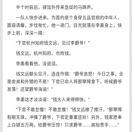
半个时辰后，驿馆外传来急促的马蹄声。
一队人快步进来。为首的是个身穿五品官袍的中年人，
面容清癯，步伐匆忙。他一进门，目光就落在李墨身上，快
步上前，深深一揖：
“下官杭州知府钱文远，见过李爵爷！”
钱文远。杭州知府。也姓钱。
李墨看着他，没说话。
钱文远额头见汗，连连作揖：“爵爷息怒！今日之事，全
是舍弟和外甥的不是！下官已命人将那孽障拿下，听候爵爷
发落！还望爵爷海涵！”
李墨这才淡淡道：“钱大人来得倒快。”
“下官不敢怠慢！不敢怠慢！”钱文远擦了擦汗，“那孽障
有眼无珠，冲撞了爵爷，下官定重重惩处！另外，钱家愿奉
上白银五万两，给爵爷压惊！只求爵爷……高抬贵手……”