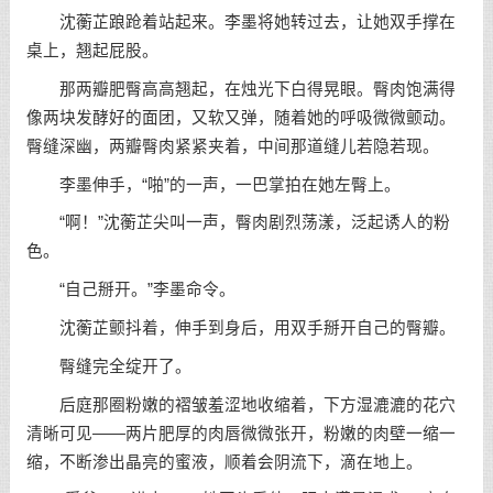
沈蘅芷踉跄着站起来。李墨将她转过去，让她双手撑在
桌上，翘起屁股。
那两瓣肥臀高高翘起，在烛光下白得晃眼。臀肉饱满得
像两块发酵好的面团，又软又弹，随着她的呼吸微微颤动。
臀缝深幽，两瓣臀肉紧紧夹着，中间那道缝儿若隐若现。
李墨伸手，“啪”的一声，一巴掌拍在她左臀上。
“啊！”沈蘅芷尖叫一声，臀肉剧烈荡漾，泛起诱人的粉
色。
“自己掰开。”李墨命令。
沈蘅芷颤抖着，伸手到身后，用双手掰开自己的臀瓣。
臀缝完全绽开了。
后庭那圈粉嫩的褶皱羞涩地收缩着，下方湿漉漉的花穴
清晰可见——两片肥厚的肉唇微微张开，粉嫩的肉壁一缩一
缩，不断渗出晶亮的蜜液，顺着会阴流下，滴在地上。