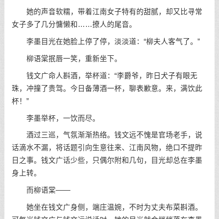
她的声音软糯，带着江南女子特有的甜腻，却又比寻常
女子多了几分慵懒和……撩人的尾音。
李墨目光在她脸上停了停，淡淡道：“柳夫人客气了。”
柳语棠抿唇一笑，重新坐下。
钱文广命人斟酒，举杯道：“李爵爷，昨日犬子有眼无
珠，冲撞了贵驾。今日备薄酒一杯，聊表歉意。来，满饮此
杯！”
李墨举杯，一饮而尽。
酒过三巡，气氛渐渐热络。钱文远不愧是官场老手，说
话滴水不漏，将话题引向生意往来、江南风物，绝口不提昨
日之事。钱文广话少些，只偶尔附和几句，目光却总在李墨
身上转。
而柳语棠——
她坐在钱文广身侧，端庄温婉，不时为丈夫布菜斟酒。