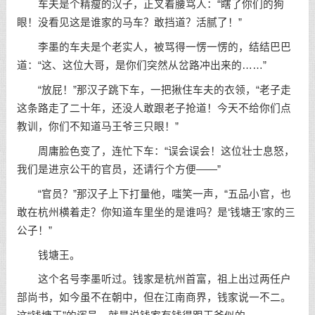
车夫是个精瘦的汉子，正叉着腰骂人：“瞎了你们的狗
眼！没看见这是谁家的马车？敢挡道？活腻了！”
李墨的车夫是个老实人，被骂得一愣一愣的，结结巴巴
道：“这、这位大哥，是你们突然从岔路冲出来的……”
“放屁！”那汉子跳下车，一把揪住车夫的衣领，“老子走
这条路走了二十年，还没人敢跟老子抢道！今天不给你们点
教训，你们不知道马王爷三只眼！”
周庸脸色变了，连忙下车：“误会误会！这位壮士息怒，
我们是进京公干的官员，还请行个方便——”
“官员？”那汉子上下打量他，嗤笑一声，“五品小官，也
敢在杭州横着走？你知道车里坐的是谁吗？是‘钱塘王’家的三
公子！”
钱塘王。
这个名号李墨听过。钱家是杭州首富，祖上出过两任户
部尚书，如今虽不在朝中，但在江南商界，钱家说一不二。