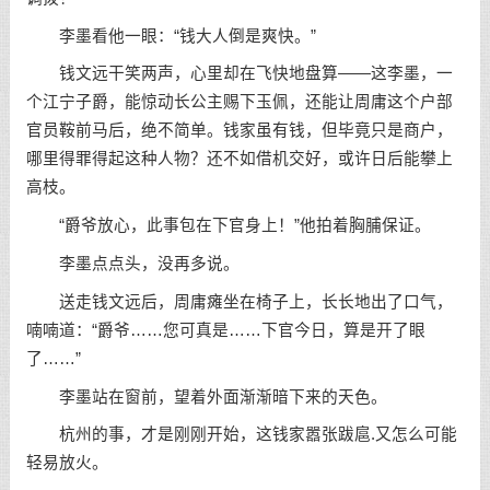
李墨看他一眼：“钱大人倒是爽快。”
钱文远干笑两声，心里却在飞快地盘算——这李墨，一
个江宁子爵，能惊动长公主赐下玉佩，还能让周庸这个户部
官员鞍前马后，绝不简单。钱家虽有钱，但毕竟只是商户，
哪里得罪得起这种人物？还不如借机交好，或许日后能攀上
高枝。
“爵爷放心，此事包在下官身上！”他拍着胸脯保证。
李墨点点头，没再多说。
送走钱文远后，周庸瘫坐在椅子上，长长地出了口气，
喃喃道：“爵爷……您可真是……下官今日，算是开了眼
了……”
李墨站在窗前，望着外面渐渐暗下来的天色。
杭州的事，才是刚刚开始，这钱家嚣张跋扈.又怎么可能
轻易放火。