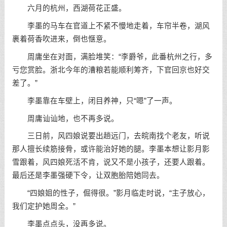
六月的杭州，西湖荷花正盛。
李墨的马车在官道上不紧不慢地走着，车帘半卷，湖风
裹着荷香吹进来，倒也惬意。
周庸坐在对面，满脸堆笑：“李爵爷，此番杭州之行，多
亏您赏脸。浙北今年的漕粮若能顺利筹齐，下官回京也好交
差了。”
李墨靠在车壁上，闭目养神，只“嗯”了一声。
周庸讪讪地，也不再多说。
三日前，风四娘说要出趟远门，去皖南找个老友，听说
那人擅长续筋接骨，或许能治好她的腿。李墨本想让影月影
雪跟着，风四娘死活不肯，说又不是小孩子，还要人跟着。
最后还是李墨强硬下令，让双胞胎陪她同去。
“四娘姐的性子，倔得很。”影月临走时说，“主子放心，
我们定护她周全。”
李墨点点头，没再多说。