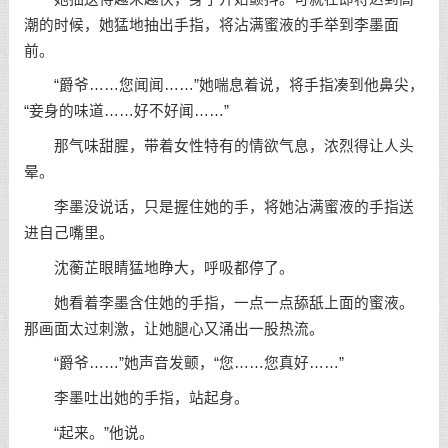
潮的时候，她猛地抽出手指，将沾满蜜液的手举到李墨面
前。
“爵爷……您闻闻……”她喘息着说，将手指凑到他鼻尖，
“妾身的味道……好不好闻……”
那气味甜腥，带着女性特有的情欲气息，浓烈得让人头
晕。
李墨没说话，只是握住她的手，将她沾满蜜液的手指送
进自己嘴里。
沈蘅芷眼睛猛地睁大，呼吸都停了。
她看着李墨含住她的手指，一点一点舔舐上面的蜜液。
那画面太过刺激，让她腿心又涌出一股热流。
“爵爷……”她声音发颤，“您……您真好……”
李墨吐出她的手指，站起身。
“起来。”他说。