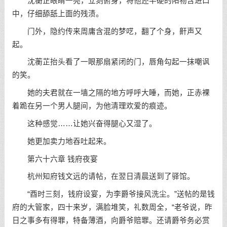
沈蘅芷眼睛一亮，立刻俯身，将他还半硬的阳物含进口
中，仔细舔舐上面的残渍。
门外，隐约传来周庸含混的梦呓，翻了个身，鼾声又
起。
沈蘅芷抬头看了一眼那扇紧闭的门，唇角勾起一抹嘲讽
的笑。
她的夫君就在一墙之隔的地方呼呼大睡，而她，正赤裸
着跪在另一个男人腿间，为他清理欢爱的痕迹。
这种感觉……让她兴奋得腿心又湿了。
她更加卖力地吞吐起来。
第六十六章 钱府夜宴
杭州知府钱文远的请帖，在翌日清晨送到了驿馆。
“酉时三刻，钱府设宴，为李爵爷接风洗尘。”送帖的是钱
府的大管家，四十来岁，满脸堆笑，礼数周全，“老爷说，昨
日之事多有得罪，特备薄酒，向爵爷赔罪。还请爵爷务必赏