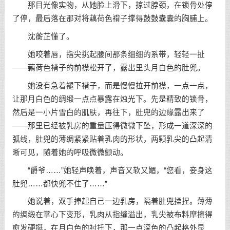
那目光像实物，从她脸上滑下，掠过脖颈，在锁骨处停
了停，最后落在那对将藕荷色褙子撑得鼓鼓囊囊的胸脯上。
沈蘅芷懂了。
她咬着唇，指尖挑起腰间那条细细的系带，轻轻一扯
——藕荷色褙子的前襟松开了，露出里头月白色的肚兜。
她没有急着褪下褙子，而是慢慢拉开前襟，一点一点，
让那月白色的绸缎一点点暴露在烛光下。先是精致的锁骨，
然后是一小片雪白的肌肤，再往下，肚兜的边缘露出来了
——那里已经被乳房的重量压得微微下坠，形成一道深深的
弧线，肚兜的薄绸紧紧贴着乳肉的形状，两颗乳尖的凸起清
晰可见，随着她的呼吸微微颤动。
“爵爷……”她轻声唤着，声音又软又媚，“您看，妾身这
肚兜……都快兜不住了……”
她说着，双手捧起自己一边乳房，隔着肚兜揉捏。薄薄
的绸缎在掌心下变形，乳肉从指缝溢出，乳尖被布料摩擦得
愈发硬挺，在月白色的衬托下，那一点深色的凸起格外显