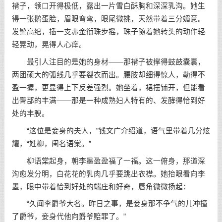
褙子，领口开得极低，露出一片雪白酥胸和深深乳沟。她生
得一张鹅蛋脸，眉眼弯弯，眼尾微挑，天然带着三分媚意。
发髻高绾，插一支赤金衔珠步摇，珠子随着她转头的动作轻
轻晃动，晃得人心痒。
最引人注目的是她的身材——那褙子被撑得鼓鼓囊囊，
两团硕大的弧线几乎要裂衣而出。腰肢却细得惊人，勒得不
盈一握，更显得上下反差强烈。她坐着，裙摆铺开，但能看
出臀部的丰满——那是一种成熟妇人特有的、发酵得恰到好
处的丰腴。
“这位是妾身的夫人，”钱文广介绍道，语气里带着几分炫
耀，“姓柳，闺名语棠。”
柳语棠起身，朝李墨盈盈福了一福。这一俯身，那道深
沟愈发分明，白花花的乳肉几乎要跳出衣襟。她抬眼看向李
墨，眼中带着恰到好处的端庄和好奇，唇角微微扬起：
“久闻李爵爷大名。昨日之事，是妾身那不争气的儿冲撞
了爵爷，妾身代他向爵爷赔罪了。”