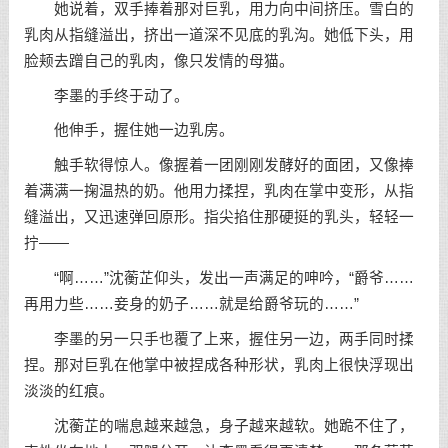
她说着，双手捧着那对巨乳，用力向中间挤压。雪白的
乳肉从指缝溢出，挤出一道深不见底的乳沟。她低下头，用
脸颊去蹭自己的乳肉，像只发情的母猫。
李墨的手终于动了。
他伸手，握住她一边乳房。
触手软得惊人。像握着一团刚刚发酵好的面团，又像捧
着满满一掬温热的奶。他用力揉捏，乳肉在掌中变形，从指
缝溢出，又迅速弹回原形。指尖掐住那硬挺的乳头，轻轻一
拧——
“啊……”沈蘅芷仰头，发出一声满足的呻吟，“爵爷……
再用力些……妾身的奶子……就是给爵爷玩的……”
李墨的另一只手也覆了上来，握住另一边，两手同时揉
捏。那对巨乳在他掌中被捏成各种形状，乳肉上很快浮现出
淡淡的红痕。
沈蘅芷的喘息越来越急，身子越来越软。她跪不住了，