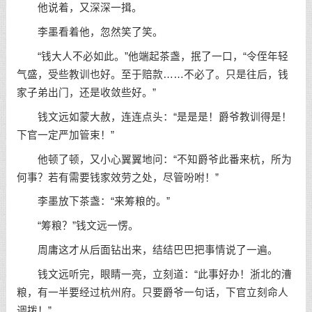
他说着，又深深一揖。
李墨看着他，忽然笑了笑。
“钱大人不必如此。”他端起茶盏，抿了一口，“令侄年轻
气盛，受些教训也好。至于赔款……不必了。只是往后，钱
家子弟出门，还是收敛些好。”
钱文远如蒙大赦，连连点头：“是是是！爵爷教训得是！
下官一定严加管束！”
他顿了顿，又小心翼翼地问：“不知爵爷此番来杭，所为
何事？若有需要钱家效劳之处，尽管吩咐！”
李墨放下茶盏：“来筹粮的。”
“筹粮？”钱文远一愣。
周庸这才从后面钻出来，结结巴巴把事情说了一遍。
钱文远听完，眼睛一亮，立刻道：“此事好办！浙北的漕
粮，有一半要经过杭州府。只要爵爷一句话，下官立刻命人
调拨！”