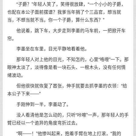
“子爵？”年轻人笑了，笑得很放肆，“一个小小的子爵，
也配在本公子面前摆谱？我爹当年捐了个三品官，想当就
当，不想当就不当。你一个子爵，算什么东西？”
他说着，跳下车，大步走到李墨的马车前，一把掀开车
帘。
李墨坐在车里，目光平静地看着他。
那年轻人对上他的目光，不知怎的，心里“咯噔”一下。那
眼神太淡了，淡得像是看一块石头、一根木头，没有任何情
绪波动。
但他很快就恢复了嚣张，伸手就要去抓李墨的衣领：“给
本公子下来——”
手刚伸到一半，李墨动了。
没人看清他是怎么动的，只听“咔嚓”一声，那年轻人的手
臂已经以一个诡异的角度弯折过去。
“啊——！”他惨叫起来，抱着手臂在地上打滚，“我的