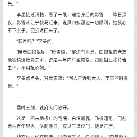
光。”
李墨接过请帖，看了一眼，递给身后的影雪——昨日深
夜，影雪从江宁快马赶来，说风四娘那边一切顺利，她放心
不下主子，便折返回来了。
“影月呢？”李墨问。
“陪着四娘姐呢。”影雪道，“那边有消息，四娘姐的老友
确实精通接骨之术，说是半年内有望恢复。四娘姐让我转告
主子，不用担心她。”
李墨点点头，对管家道：“回去告诉钱大人，李某酉时准
到。”
---
酉时三刻，钱府大门敞开。
这是一座占地极广的宅院，白墙黛瓦，飞檐翘角，门前
两株百年银杏，浓荫蔽日。穿过三道仪门，便是正厅。
钱文远已候在阶前，见李墨来了，快步迎上：“李爵爷大