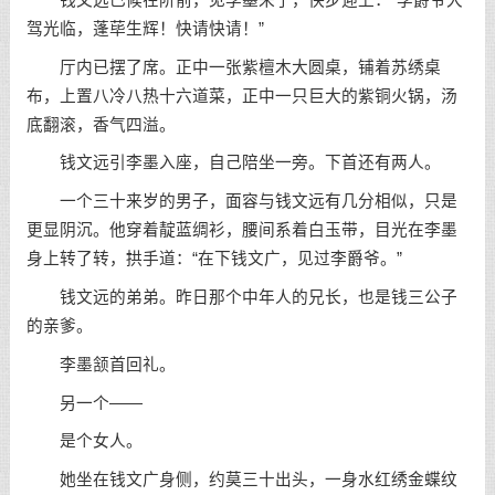
驾光临，蓬荜生辉！快请快请！”
厅内已摆了席。正中一张紫檀木大圆桌，铺着苏绣桌
布，上置八冷八热十六道菜，正中一只巨大的紫铜火锅，汤
底翻滚，香气四溢。
钱文远引李墨入座，自己陪坐一旁。下首还有两人。
一个三十来岁的男子，面容与钱文远有几分相似，只是
更显阴沉。他穿着靛蓝绸衫，腰间系着白玉带，目光在李墨
身上转了转，拱手道：“在下钱文广，见过李爵爷。”
钱文远的弟弟。昨日那个中年人的兄长，也是钱三公子
的亲爹。
李墨颔首回礼。
另一个——
是个女人。
她坐在钱文广身侧，约莫三十出头，一身水红绣金蝶纹