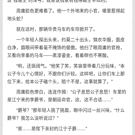
这“钱塘王”的诨号，就是说钱家有钱得跟王爷似的。
周庸脸色更难看了。他一个外地来的小官，哪里惹得起
地头蛇？
就在这时，那辆华贵马车的车帘掀开了。
一个年轻人探出头来，约莫二十出头，锦衣华服，面皮
白净，眉眼间带着毫不掩饰的倨傲。他扫了眼周庸的官袍，
又看向李墨的马车——黑漆鎏金，看着倒也不寒酸。
“哟，还挺阔气。”他笑了笑，笑容里带着几分玩味，“本
公子今儿个心情好，不跟你们计较。这样吧，让你们车上那
位下来，给本公子磕个头，赔个不是，这事就算了。”
周庸脸色惨白，连连作揖：“公子息怒公子息怒！车里的
是江宁来的李爵爷，是朝廷命官，这、这不合适……”
“爵爷？”那年轻人挑了挑眉，眼中闪过一丝兴味，“什么
爵爷？我怎么没听说过？”
“是……是陛下亲封的江宁子爵……”