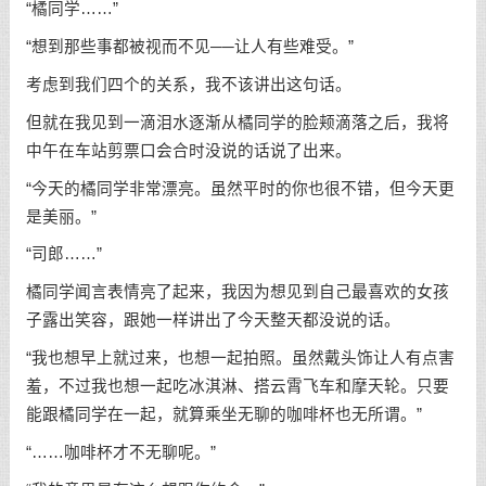
“橘同学……”
“想到那些事都被视而不见──让人有些难受。”
考虑到我们四个的关系，我不该讲出这句话。
但就在我见到一滴泪水逐渐从橘同学的脸颊滴落之后，我将
中午在车站剪票口会合时没说的话说了出来。
“今天的橘同学非常漂亮。虽然平时的你也很不错，但今天更
是美丽。”
“司郎……”
橘同学闻言表情亮了起来，我因为想见到自己最喜欢的女孩
子露出笑容，跟她一样讲出了今天整天都没说的话。
“我也想早上就过来，也想一起拍照。虽然戴头饰让人有点害
羞，不过我也想一起吃冰淇淋、搭云霄飞车和摩天轮。只要
能跟橘同学在一起，就算乘坐无聊的咖啡杯也无所谓。”
“……咖啡杯才不无聊呢。”