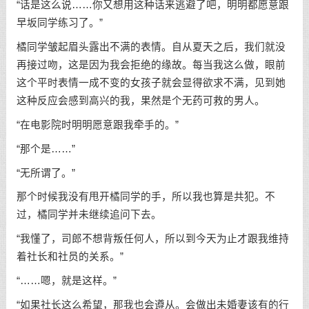
“话是这么说……你又想用这种话来逃避了吧，明明都愿意跟
早坂同学练习了。”
橘同学皱起眉头露出不满的表情。自从夏天之后，我们就没
再接过吻，这是因为我会拒绝的缘故。每当我这么做，眼前
这个平时表情一成不变的女孩子就会显得欲求不满，见到她
这种反应会感到高兴的我，果然是个无药可救的男人。
“在电影院时明明愿意跟我牵手的。”
“那个是……”
“无所谓了。”
那个时候我没有甩开橘同学的手，所以我也算是共犯。不
过，橘同学并未继续追问下去。
“我懂了，司郎不想背叛任何人，所以到今天为止才跟我维持
着社长和社员的关系。”
“……嗯，就是这样。”
“如果社长这么希望，那我也会遵从。会做出未婚妻该有的行