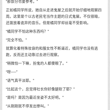
“那部分也要参考。”
正如橘同学所说，她自从走进鬼屋之后就开始仔细地观察四
周。这里是个以古老民宅当作主题的日式鬼屋。不仅很暗，
还拨放着诡异的音乐。但是橘同学却丝毫不受影响。
“橘同学不怕这种东西吗？”
“完全不怕。”
就算化着特殊妆容的和服女性不断逼近，橘同学也没有逃
跑，反而还主动靠过去进行观察。
“稍微怕一下嘛，扮鬼的人都傻眼了。”
“呀──”
“语气真平淡耶。”
“比起这个，总觉得社长你好像腿软了耶？”
“是吗？是因为最近坐姿不太好吧。”
“从刚刚就不停发出惨叫。”