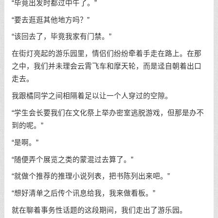
“毕竟出发时都过中午了。”
“要去逛逛其他地方吗？”
“该回去了，毕竟我家有门禁。”
在街灯亮起的游乐园里，情侣们纷纷牵着手走在路上。在那
之中，我们并未理会云霄飞车和摩天轮，而是迳自朝着出口
走去。
我跟橘同学之间相隔着足以让一个人穿过的空隙。
“学生会长要我们在文化祭上举办密室逃脱游戏，但那是办不
到的呢。”
“是啊。”
“随便弄个展览之类的蒙混过去算了。”
“就做个推荐的推理小说列表，把书陈列出来吧。”
“想好清单之后传个讯息给我，我来做看板。”
就在聊着事务性话题的这段期间，我们走出了游乐园。