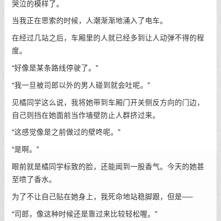
哭泣的模样了。
当我正在思索的时候，人潮渐渐地涌入了电车。
在经过几站之后，车厢里的人就已经多到让人动弹不得的程
度。
“好像是某条路线停驶了。”
“我一旦被司郎以外的男人碰到就会吐呢。”
见橘同学这么说，我将她带到车厢门开关侧反方向的门边，
自己则挡在她面前当作墙壁防止人群挤过来。
“这感觉像是之前做过的壁咚呢。”
“是啊。”
眼前就是橘同学标致的脸，还能闻到一股香气。今天的她甚
至喷了香水。
为了不让自己贴在她身上，我死命地站稳脚跟，但是──
“司郎，像这种时候还是靠过来比较轻松喔。”