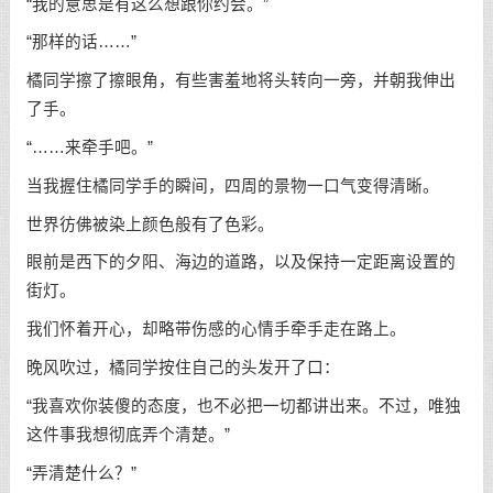
“我的意思是有这么想跟你约会。”
“那样的话……”
橘同学擦了擦眼角，有些害羞地将头转向一旁，并朝我伸出
了手。
“……来牵手吧。”
当我握住橘同学手的瞬间，四周的景物一口气变得清晰。
世界彷佛被染上颜色般有了色彩。
眼前是西下的夕阳、海边的道路，以及保持一定距离设置的
街灯。
我们怀着开心，却略带伤感的心情手牵手走在路上。
晚风吹过，橘同学按住自己的头发开了口：
“我喜欢你装傻的态度，也不必把一切都讲出来。不过，唯独
这件事我想彻底弄个清楚。”
“弄清楚什么？”