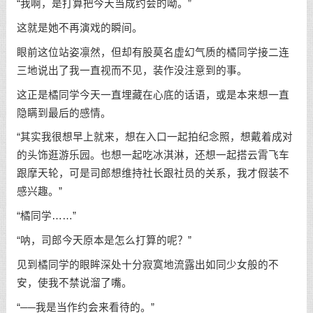
“我啊，是打算把今天当成约会的呦。”
这就是她不再演戏的瞬间。
眼前这位站姿凛然，但却有股莫名虚幻气质的橘同学接二连
三地说出了我一直视而不见，装作没注意到的事。
这正是橘同学今天一直埋藏在心底的话语，或是本来想一直
隐瞒到最后的感情。
“其实我很想早上就来，想在入口一起拍纪念照，想戴着成对
的头饰逛游乐园。也想一起吃冰淇淋，还想一起搭云霄飞车
跟摩天轮，可是司郎想维持社长跟社员的关系，我才假装不
感兴趣。”
“橘同学……”
“呐，司郎今天原本是怎么打算的呢？”
见到橘同学的眼眸深处十分寂寞地流露出如同少女般的不
安，使我不禁说溜了嘴。
“──我是当作约会来看待的。”