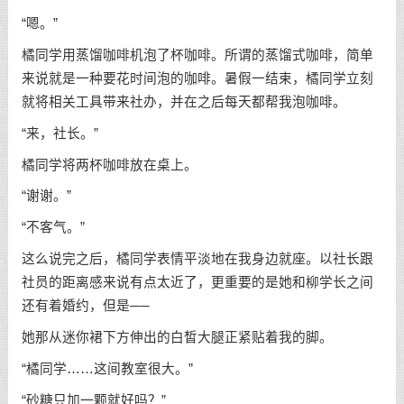
“嗯。”
橘同学用蒸馏咖啡机泡了杯咖啡。所谓的蒸馏式咖啡，简单
来说就是一种要花时间泡的咖啡。暑假一结束，橘同学立刻
就将相关工具带来社办，并在之后每天都帮我泡咖啡。
“来，社长。”
橘同学将两杯咖啡放在桌上。
“谢谢。”
“不客气。”
这么说完之后，橘同学表情平淡地在我身边就座。以社长跟
社员的距离感来说有点太近了，更重要的是她和柳学长之间
还有着婚约，但是──
她那从迷你裙下方伸出的白皙大腿正紧贴着我的脚。
“橘同学……这间教室很大。”
“砂糖只加一颗就好吗？”