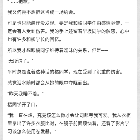
“……抱歉。”
我又何尝不想把这当成一场约会。
可是也只能装作没发现。要是我和橘同学任由感情驱使，一
定会有人受到伤害。我的手上还留着早坂同学的触感，心中
也有许多和柳学长的回忆。
所以我才想跟橘同学维持着暧昧的关系，但是──
‘无所谓了。’
平时总是说着这种话的橘同学，现在受到了沉重的伤害。
感觉泪水随时都会从她的眼中夺眶而出。
“昨天我睡不着。”
橘同学开了口。
“我一直在想，究竟该怎么做才会让司郎夸我可爱。我从衣柜
里拿出了许多衣服比对，在镜子前面烦恼着，还看了影片学
习该怎么使用卷发器。”