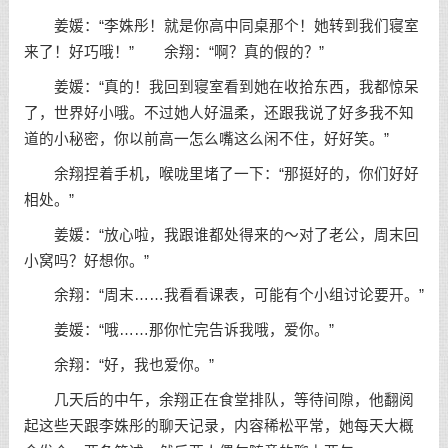
姜媛：“李姝彤！就是你高中同桌那个！她转到我们寝室
来了！好巧哦！” 余翔：“啊？真的假的？”
姜媛：“真的！我回到寝室看到她在收拾东西，我都惊呆
了，世界好小哦。不过她人好温柔，还跟我说了好多我不知
道的小秘密，你以前高一怎么嘴这么闲不住，好好笑。”
余翔捏着手机，喉咙里堵了一下：“那挺好的，你们好好
相处。”
姜媛：“放心啦，我跟谁都处得来的～对了老公，周末回
小窝吗？好想你。”
余翔：“周末……我看看课表，可能有个小组讨论要开。”
姜媛：“哦……那你忙完告诉我哦，爱你。”
余翔：“好，我也爱你。”
几天后的中午，余翔正在食堂排队，等待间隙，他翻阅
起这些天跟李姝彤的聊天记录，内容稀松平常，她每天大概