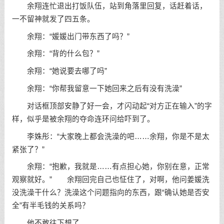
余翔连忙退出打饭队伍，站到角落里回复，话赶着话，
一不留神就发了四五条。
余翔：“媛媛出门带东西了吗？”
余翔：“背的什么包？”
余翔：“她说要去哪了吗”
余翔：“你帮我留意一下她回来之后有没有洗澡”
对话框顶部安静了好一会，才闪动起“对方正在输入”的字
样，似乎是被余翔的夺命连环问给吓到了。
李姝彤：“大家晚上都会洗澡的吧……余翔，你是不是太
紧张了？”
余翔：“抱歉，我就是……有点担心她，你别在意，正常
观察就好。” 余翔回完自己也怔住了，对啊，他问姜媛洗
没洗澡干什么？洗澡这个问题指向的东西，跟“确认她是否安
全”有半毛钱的关系吗？
他不敢往下想了。