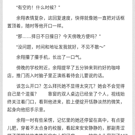
“有空的！什么时候？”
余翔表情复杂，这回复速度，快得就像她一直把对话框
置顶着，随时等他开口一样。
“那……择日不日撞日？今天傍晚方便吗？”
“没问题，时间和地址发我就好，不见不散～”
余翔攥了攥手机，长出了一口气。
傍晚的学校附近，余翔提早了五分钟来到约好的咖啡
店，推门而入时脑子里正演练着待会儿要说的话。
该怎么开口？怎么拜托她不显得太突兀？她会不会觉得
自己是个混蛋？ 靠窗的双人桌边已经坐了个人，视线始
终关注着门口，看到他进来，脸上便绽开恬静淡然的微笑，
起身向他招手示意。
余翔一时有些呆愣，记忆里的她还停留在高中，有点婴
儿肥，穿着不太合身的校服，看起来安安静静的，那副青涩