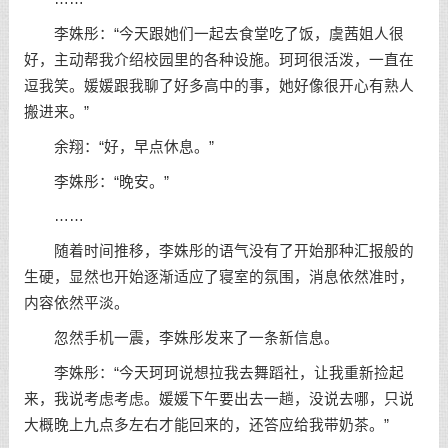
李姝彤：“今天跟她们一起去食堂吃了饭，虞茜姐人很
好，主动帮我介绍校园里的各种设施。珂珂很活泼，一直在
逗我笑。媛媛跟我聊了好多高中的事，她好像很开心有熟人
搬进来。”
余翔：“好，早点休息。”
李姝彤：“晚安。”
……
随着时间推移，李姝彤的语气没有了开始那种汇报般的
生硬，显然也开始逐渐适应了寝室的氛围，消息依然准时，
内容依然平淡。
忽然手机一震，李姝彤发来了一条新信息。
李姝彤：“今天珂珂说想拉我去舞蹈社，让我重新捡起
来，我说考虑考虑。媛媛下午要出去一趟，没说去哪，只说
大概晚上九点多左右才能回来的，还答应给我带奶茶。”