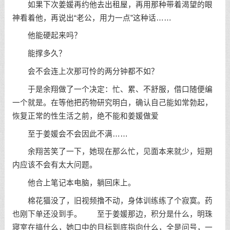
如果下次姜媛再约他去出租屋，再用那种带着渴望的眼
神看着他，再说出“老公，用力一点”这种话……
他能硬起来吗？
能撑多久？
会不会连上次那可怜的两分钟都不如？
于是余翔做了一个决定：忙、累、不舒服，借口随便编
一个就是。在等他把药物研究明白，确认自己能如常勃起，
恢复正常的性生活之前，绝不能和姜媛做爱
至于姜媛会不会因此不满……
余翔苦笑了一下，她现在那么忙，见面本来就少，短期
内应该不会有太大问题。
他合上笔记本电脑，躺回床上。
棉花猫没了，旧视频撸不动，身体训练练了个寂寞。药
也刚下单还没到手。 至于姜媛那边，积分是什么，明珠
寝室在搞什么，她口中的目标到底指向什么，全是问号，一