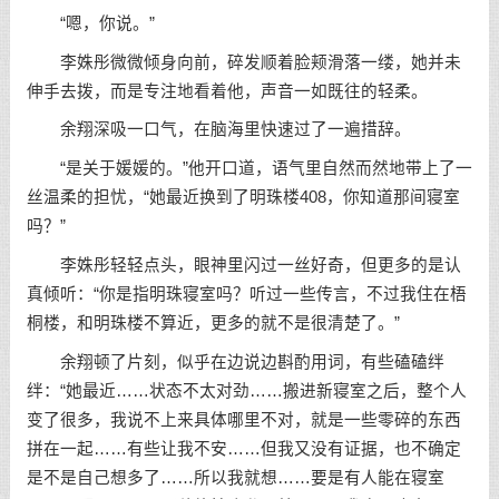
“嗯，你说。”
李姝彤微微倾身向前，碎发顺着脸颊滑落一缕，她并未
伸手去拨，而是专注地看着他，声音一如既往的轻柔。
余翔深吸一口气，在脑海里快速过了一遍措辞。
“是关于媛媛的。”他开口道，语气里自然而然地带上了一
丝温柔的担忧，“她最近换到了明珠楼408，你知道那间寝室
吗？”
李姝彤轻轻点头，眼神里闪过一丝好奇，但更多的是认
真倾听：“你是指明珠寝室吗？听过一些传言，不过我住在梧
桐楼，和明珠楼不算近，更多的就不是很清楚了。”
余翔顿了片刻，似乎在边说边斟酌用词，有些磕磕绊
绊：“她最近……状态不太对劲……搬进新寝室之后，整个人
变了很多，我说不上来具体哪里不对，就是一些零碎的东西
拼在一起……有些让我不安……但我又没有证据，也不确定
是不是自己想多了……所以我就想……要是有人能在寝室