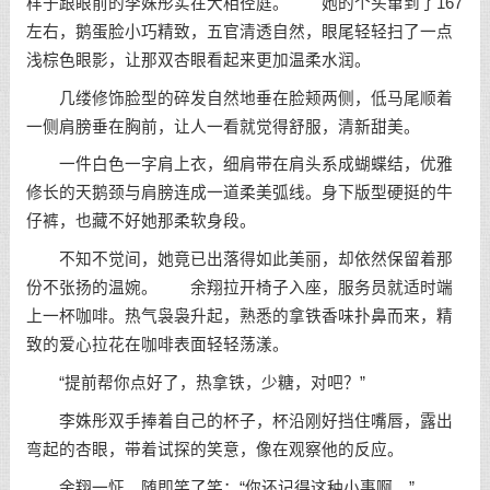
样子跟眼前的李姝彤实在大相径庭。 她的个头窜到了167
左右，鹅蛋脸小巧精致，五官清透自然，眼尾轻轻扫了一点
浅棕色眼影，让那双杏眼看起来更加温柔水润。
几缕修饰脸型的碎发自然地垂在脸颊两侧，低马尾顺着
一侧肩膀垂在胸前，让人一看就觉得舒服，清新甜美。
一件白色一字肩上衣，细肩带在肩头系成蝴蝶结，优雅
修长的天鹅颈与肩膀连成一道柔美弧线。身下版型硬挺的牛
仔裤，也藏不好她那柔软身段。
不知不觉间，她竟已出落得如此美丽，却依然保留着那
份不张扬的温婉。 余翔拉开椅子入座，服务员就适时端
上一杯咖啡。热气袅袅升起，熟悉的拿铁香味扑鼻而来，精
致的爱心拉花在咖啡表面轻轻荡漾。
“提前帮你点好了，热拿铁，少糖，对吧？”
李姝彤双手捧着自己的杯子，杯沿刚好挡住嘴唇，露出
弯起的杏眼，带着试探的笑意，像在观察他的反应。
余翔一怔，随即笑了笑：“你还记得这种小事啊。”