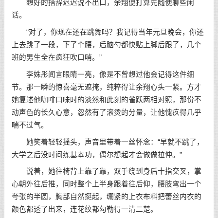
想好的措辞迟迟说不出口，余翔便打算先随便聊些闲
话。
“对了，你现在还在跳舞吗？我记得当年元旦晚会，你还
上去跳了一段，下了个腰，后脑勺都快贴上脚后跟了，几个
班的男生全在疯狂吹口哨。”
李姝彤闻言眼睛一亮，像是不曾想过他会记得这件细
节。那一瞬的惊喜毫无遮掩，纯粹得让余翔心头一紧。方才
她复述他咖啡口味时的淡然和此刻的雀跃两相对照，那份不
动声色的长久心意，忽然有了滚烫的分量，让他愧疚得几乎
喘不过气。
她笑着轻轻摇头，声音里带着一丝怀念：“早就不跳了，
大学之后没时间练基本功，偶尔想起才会做做拉伸。”
说着，她往椅背上靠了靠，双手绕到身后十指交叉，掌
心朝外往后推，同时整个上半身跟着往后仰，腰肢弯出一个
夸张的半圆，胸部自然挺起，绷紧的上衣布料把蕾丝内衣的
颜色都透了出来，连花纹都勾勒得一清二楚。