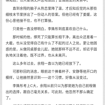
得知后，也只是悄无声息地退回了普通朋友的关系中。
直到余翔的脑子从热恋里降了温，才后知后觉的从那些
细枝末节里拼出了一份动人的答案。但他已经有了姜媛，这
份心意他接不住，也不打算接。
只是他一直没想明白，李姝彤到底喜欢自己什么。
那时候的他，撑死了只能算长相干净，离出众还差着一
大截，也从没觉得自己有什么了不起的过人之处。更让他困
惑的是，从做同桌那会儿起，她就那样不远不近，却近乎固
执地关注着他，既不过界，也从未离开。
这么多年过去，余翔一直以为她已经放下了。
可那秒回的消息，眼前这个捧着杯子、安静等他开口的
模样，让他赫然意识到——这个习惯，好像从没变过。
李姝彤考上C大，余翔从前只以为那是她为自己前程做
出的选择，跟自己毫无关系，可此刻，他忽然不那么确定
了。