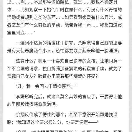
里……啊……不是那种偷拍隐私，就是……我也不确定具
体……比如观察一下她们平时在做什么，有没有什么奇怪的
活动或者规则之类的东西……如果看到媛媛有什么异常，或
者室友们有什么奇怪的举动，能告诉我一声……我想知道寝
室里到底……”
一通词不达意的话语终于讲完，余翔觉得自己脑袋里要
是有天使恶魔两个小人，恐怕都要联合起来啐他一脸唾沫。
这算什么？利用一个喜欢自己多年的女孩，让她同意一
个不合理的请求，独自折腾那些繁琐的转寝室手续，就为了
监视自己女友？验证心里藏着那些龌龊的怀疑？
“好，我一会回去申请换寝室。”
李姝彤听完后，就这么莫名其妙的答应了，干脆得让他
心里那股愧疚感愈发汹涌。
余翔反倒成了愣住的那个，甚至下意识开始帮她找退
路：“我知道这个要求很过分，你要是觉得——”