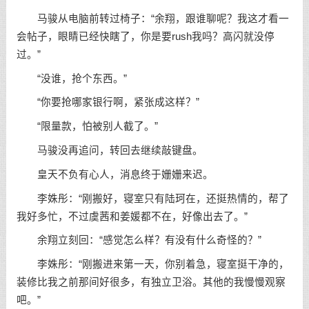
马骏从电脑前转过椅子：“余翔，跟谁聊呢？我这才看一
会帖子，眼睛已经快瞎了，你是要rush我吗？高闪就没停
过。”
“没谁，抢个东西。”
“你要抢哪家银行啊，紧张成这样？”
“限量款，怕被别人截了。”
马骏没再追问，转回去继续敲键盘。
皇天不负有心人，消息终于姗姗来迟。
李姝彤：“刚搬好，寝室只有陆珂在，还挺热情的，帮了
我好多忙，不过虞茜和姜媛都不在，好像出去了。”
余翔立刻回：“感觉怎么样？有没有什么奇怪的？”
李姝彤：“刚搬进来第一天，你别着急，寝室挺干净的，
装修比我之前那间好很多，有独立卫浴。其他的我慢慢观察
吧。”