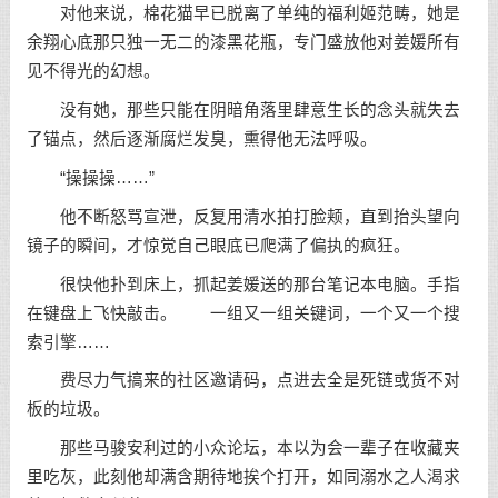
对他来说，棉花猫早已脱离了单纯的福利姬范畴，她是
余翔心底那只独一无二的漆黑花瓶，专门盛放他对姜媛所有
见不得光的幻想。
没有她，那些只能在阴暗角落里肆意生长的念头就失去
了锚点，然后逐渐腐烂发臭，熏得他无法呼吸。
“操操操……”
他不断怒骂宣泄，反复用清水拍打脸颊，直到抬头望向
镜子的瞬间，才惊觉自己眼底已爬满了偏执的疯狂。
很快他扑到床上，抓起姜媛送的那台笔记本电脑。手指
在键盘上飞快敲击。 一组又一组关键词，一个又一个搜
索引擎……
费尽力气搞来的社区邀请码，点进去全是死链或货不对
板的垃圾。
那些马骏安利过的小众论坛，本以为会一辈子在收藏夹
里吃灰，此刻他却满含期待地挨个打开，如同溺水之人渴求