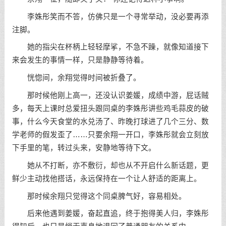
李姝彤笑而不答，仿佛只是一个寻常举动，没必要再添
注脚。
她的指尖在杯柄上轻轻摩挲，不急不躁，就像知道接下
来会发生的事情一样，只是静静等待着。
恍惚间，余翔觉得时间被折叠了。
那时候他刚上高一，还没认识姜媛，成绩中游，屁话贼
多，每天上课时总爱扭头跟同桌的李姝彤讲些鸡毛蒜皮的破
事，什么今天食堂的水兑汤了、昨晚打球进了几个三分、数
学老师的假发歪了……只要余翔一开口，李姝彤就会立刻放
下手里的笔，转过头来，安静地等待下文。
她从不打断，亦不敷衍，却也从不开启什么新话题，更
鲜少主动找他搭话，永远保持在一个让人舒适的距离上。
那时候余翔只觉得这个同桌脾气好，容易相处。
后来他遇到姜媛，奋起直追，终于抱得美人归，李姝彤