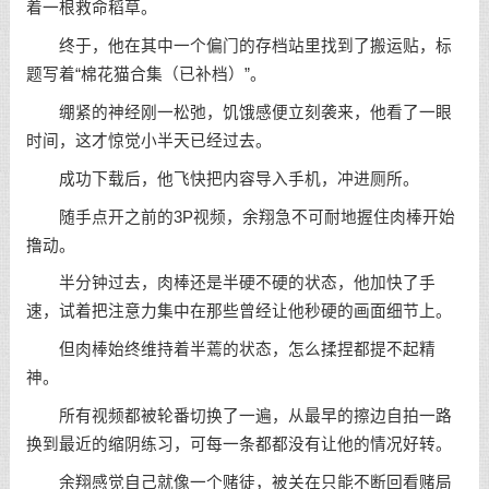
着一根救命稻草。
终于，他在其中一个偏门的存档站里找到了搬运贴，标
题写着“棉花猫合集（已补档）”。
绷紧的神经刚一松弛，饥饿感便立刻袭来，他看了一眼
时间，这才惊觉小半天已经过去。
成功下载后，他飞快把内容导入手机，冲进厕所。
随手点开之前的3P视频，余翔急不可耐地握住肉棒开始
撸动。
半分钟过去，肉棒还是半硬不硬的状态，他加快了手
速，试着把注意力集中在那些曾经让他秒硬的画面细节上。
但肉棒始终维持着半蔫的状态，怎么揉捏都提不起精
神。
所有视频都被轮番切换了一遍，从最早的擦边自拍一路
换到最近的缩阴练习，可每一条都都没有让他的情况好转。
余翔感觉自己就像一个赌徒，被关在只能不断回看赌局