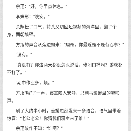
余翔：“好，你早点休息。”
李姝彤：“晚安。”
余翔松了口气，转头又切回短视频的海洋里，翻了个
身，面朝墙壁。
方旭的声音从旁边飘来：“翔哥，你最近是不是有心事？”
“没有。”
“真没有？你这两天都没怎么说话，修闭口禅啊？游戏都
不打了。”
“期中作业多，烦。”
方旭“哦”了一声，寝室陷入安静，只剩马骏键盘的噼啪
声。
刷了大约半小时，姜媛忽然发来一条语音，语气里带着
惊喜：“老公老公！你猜我们寝室来了谁！”
余翔故作不知：“谁啊？”