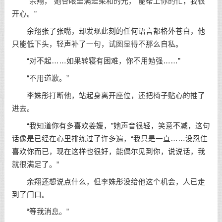
“余翔，”她杏眼里满是柔和的光，“能帮上你的忙，我很
开心。”
余翔张了张嘴，却发现此刻的任何语言都格外苍白，他
只能低下头，轻声补了一句，试图显得不那么自私。
“对不起……如果转寝有困难，你不用勉强……”
“不用道歉。”
李姝彤打断他，站起身离开座位，还把椅子贴心的推了
进去。
“我知道你有多喜欢姜媛，”她声音很轻，笑意不减，这句
话像是已经在心里排练过了许多遍，“我只是一直……没忍住
喜欢你而已，现在这样也很好，能偶尔见到你，说说话，我
就很满足了。”
余翔还想说点什么，但李姝彤没给他这个机会，人已走
到了门口。
“等我消息。”