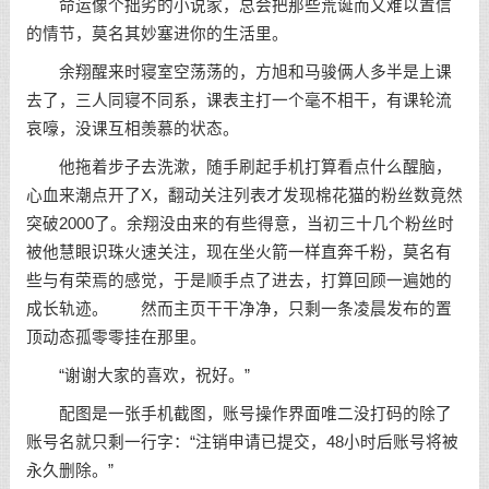
命运像个拙劣的小说家，总会把那些荒诞而又难以置信
的情节，莫名其妙塞进你的生活里。
余翔醒来时寝室空荡荡的，方旭和马骏俩人多半是上课
去了，三人同寝不同系，课表主打一个毫不相干，有课轮流
哀嚎，没课互相羡慕的状态。
他拖着步子去洗漱，随手刷起手机打算看点什么醒脑，
心血来潮点开了X，翻动关注列表才发现棉花猫的粉丝数竟然
突破2000了。余翔没由来的有些得意，当初三十几个粉丝时
被他慧眼识珠火速关注，现在坐火箭一样直奔千粉，莫名有
些与有荣焉的感觉，于是顺手点了进去，打算回顾一遍她的
成长轨迹。 然而主页干干净净，只剩一条凌晨发布的置
顶动态孤零零挂在那里。
“谢谢大家的喜欢，祝好。”
配图是一张手机截图，账号操作界面唯二没打码的除了
账号名就只剩一行字：“注销申请已提交，48小时后账号将被
永久删除。”