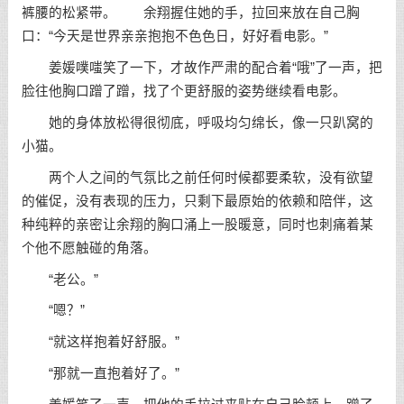
裤腰的松紧带。 余翔握住她的手，拉回来放在自己胸
口：“今天是世界亲亲抱抱不色色日，好好看电影。”
姜媛噗嗤笑了一下，才故作严肃的配合着“哦”了一声，把
脸往他胸口蹭了蹭，找了个更舒服的姿势继续看电影。
她的身体放松得很彻底，呼吸均匀绵长，像一只趴窝的
小猫。
两个人之间的气氛比之前任何时候都要柔软，没有欲望
的催促，没有表现的压力，只剩下最原始的依赖和陪伴，这
种纯粹的亲密让余翔的胸口涌上一股暖意，同时也刺痛着某
个他不愿触碰的角落。
“老公。”
“嗯？”
“就这样抱着好舒服。”
“那就一直抱着好了。”