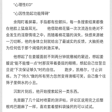
“心理性ED”
“心因性勃起功能障碍”
余翔盯着屏幕，手指都有些颤抖，每一条搜索结果都像
在他脸上猛扇耳光。 他借助棉花猫一次次流连在绝对不
会发生的淫靡情境之中，而随着棉花猫的消失，快感来源被
一刀切断，他的身体立刻就给出了最诚实的反馈，大脑拒绝
为任何低于那个阈值的刺激买单。
他想起了在姜媛面前不到两分钟就缴械的窘迫，想起姜
媛说“能不能慢一点”时那双带着委屈的眼睛，想起自己信誓旦
旦说“下次保证够久”时的自信。 跑步，凯格尔，寸止训
练，为了“持久”做的所有努力忽然变得滑稽可笑，自己像个往
筛子里倒水的小丑。
沉默片刻后，他开始搜索起另一类东西。
先是翻了几个延时喷雾的测评帖，评论区说用完之后整
根鸡巴跟麻了一样，喜欢套着塑料袋操屄的可以试试。