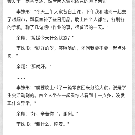
会发个一两条简述，然后两人偶尔随意的聊上两句。
李姝彤：“今天上午大家各自上课，下午我和陆珂一起去
了趟超市，帮寝室补了些日用品。晚上四个人都在，各刷各
的手机，聊了几句期中作业的事，很普通的一天。”
余翔：“媛媛今天什么状态？”
李姝彤：“挺好的呀，笑嘻嘻的，还问我要不要一起点外
卖。”
余翔：“那就好。”
……
李姝彤：“虞茜晚上带了一箱零食回来分给大家，说是学
生会活动剩的。四个人坐在一起看综艺看到十一点多，没发
现什么异常。”
余翔：“好，辛苦你了，谢谢。”
李姝彤：“谢什么，晚安。”
……