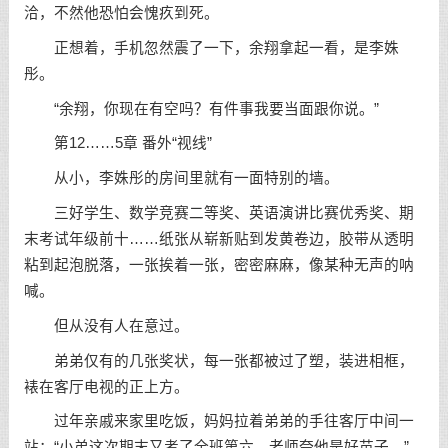
洽，不然他恐怕会愧疚到死。
正想着，手机忽然震了一下，余翔拿起一看，是李姝
彤。
“余翔，你现在有空吗？有件事我要当面跟你说。”
第12……5章 番外“视线”
从小，李姝彤的房间里就有一面特别的墙。
三好学生、数学竞赛二等奖、英语演讲比赛优秀奖、期
末考试年级前十……纸张从崭新贴到发黄卷边，胶带从透明
粘到起泡脱落，一张挨着一张，密密麻麻，像某种无声的呐
喊。
但从没有人在意过。
弟弟仅有的几张奖状，每一张都被过了塑，装进相框，
裱在客厅电视的正上方。
过年亲戚来家里吃饭，妈妈拉着弟弟的手往客厅中间一
站：“小弟这次期末又考了全班第六，老师夸他是好苗子。”