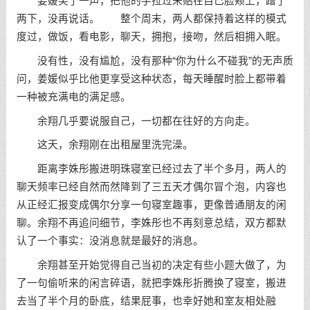
姜媛笑了一声，把他的手拉过来贴在自己脸颊上，蹭了
两下，没再说话。 整个周末，两人都保持着这样的模式
度过，做饭，看电影，聊天，拥抱，接吻，然后相拥入眠。
没有性，没有尴尬，没有那种“你为什么不碰我”的无声质
问，姜媛似乎比他更享受这种状态，每天睡醒时脸上都带着
一种被充满电的满足感。
余翔几乎要说服自己，一切都在往好的方向走。
这天，余翔刚在出租屋里洗完澡。
距离李姝彤搬进明珠寝室已经过去了半个多月，两人的
聊天频率已经自然而然降到了三五天才偶尔冒个泡，内容也
从正经汇报变成偶尔分享一句寝室趣事，更像普通朋友的闲
聊。余翔不再追问细节，李姝彤也不再刻意总结，双方都默
认了一个事实：没消息就是最好的消息。
余翔甚至开始觉得自己当初的决定有些小题大做了，为
了一句偷听来的闲言碎语，就把李姝彤折腾换了寝室，搬进
去当了半个月的卧底，结果屁事，也幸好她和室友相处融