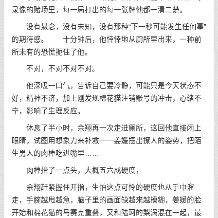
录像的赌场里，每一局打出的每一张牌他都一清二楚。
没有悬念，没有未知，没有那种“下一秒可能发生任何事”
的期待感。 十分钟后，他悻悻地从厕所里出来，一种前
所未有的恐慌扼住了他。
不对，不对不对不对。
他深吸一口气，告诉自己要冷静，可能只是今天状态不
好，精神不济，加上刚发现棉花猫注销账号的冲击，心绪不
宁，影响了生理反应。
休息了半小时，余翔再一次走进厕所，这回他直接闭上
眼睛，试图用想象力来补救——姜媛摆出撩人的姿势，把陌
生男人的肉棒吃进嘴里……
肉棒抬了一点头，大概五六成硬度，
余翔赶紧握住开撸，生怕这点可怜的硬度也从手中溜
走，手腕越甩越急，脑子里的画面缺越来越模糊，姜媛的脸
开始和棉花猫的马赛克重叠，又和陆珂的梨涡混在一起，最