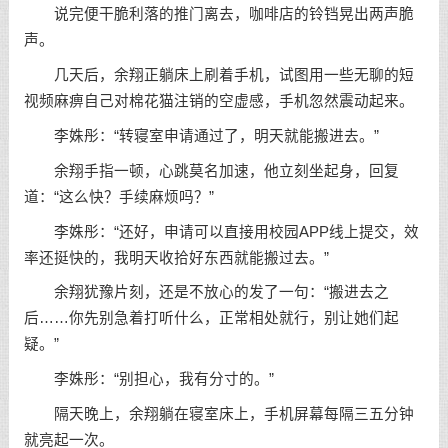
说完便干脆利落的推门离去，咖啡店的铃铛晃出两声脆
声。
几天后，余翔正躺床上刷着手机，试图用一些无聊的短
视频麻痹自己对棉花猫注销的空虚感，手机忽然震动起来。
李姝彤：“转寝室申请通过了，明天就能搬进去。”
余翔手指一顿，心跳莫名加速，他立刻坐起身，回复
道：“这么快？手续麻烦吗？”
李姝彤：“还好，申请可以直接用校园APP线上提交，效
率还挺快的，我明天收拾好东西就能搬过去。”
余翔犹豫片刻，还是不放心的发了一句：“搬进去之
后……你先别急着打听什么，正常相处就行，别让她们起
疑。”
李姝彤：“别担心，我有分寸的。”
隔天晚上，余翔躺在寝室床上，手机屏幕每隔三五分钟
就亮起一次。