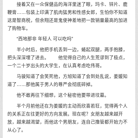
接着又在一众保健品的海洋里迷了眼，玛卡、锌片、鹿
鞭膏……包装上印满了肌肉猛男和性感女郎，生怕你不知道
这是智商税，但余翔还是鬼使神差地把一款销量最高的加进
了购物车。
“西地那非 年轻人 可以吃吗”
半小时后，他把手机丢到一边，蜷起双腿，两手抱膝，
把头深深埋了进去。 他觉得自己的人生荒谬到了极点，
一个二十岁出头的大学生，在认真考虑吃伟哥。
马骏知道了会笑死他，方旭知道了会到处乱说，姜媛知
道了……那他属于男人的尊严会彻底碎掉。
他不敢再往下细想，这个秘密他要带进坟墓。
半个月前他还在为姜媛的主动而欣喜若狂，觉得两个人
的关系正在往更好的方向发展。现在呢？女朋友越来越开
放，越来越渴望，而他这个男朋友，连自己撸管都开始力不
从心了。