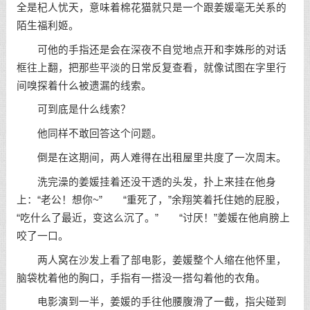
全是杞人忧天，意味着棉花猫就只是一个跟姜媛毫无关系的
陌生福利姬。
可他的手指还是会在深夜不自觉地点开和李姝彤的对话
框往上翻，把那些平淡的日常反复查看，就像试图在字里行
间嗅探着什么被遗漏的线索。
可到底是什么线索？
他同样不敢回答这个问题。
倒是在这期间，两人难得在出租屋里共度了一次周末。
洗完澡的姜媛挂着还没干透的头发，扑上来挂在他身
上：“老公！想你~” “重死了，”余翔笑着托住她的屁股，
“吃什么了最近，变这么沉了。” “讨厌！”姜媛在他肩膀上
咬了一口。
两人窝在沙发上看了部电影，姜媛整个人缩在他怀里，
脑袋枕着他的胸口，手指有一搭没一搭勾着他的衣角。
电影演到一半，姜媛的手往他腰腹滑了一截，指尖碰到