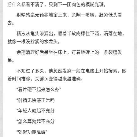
后什么都看不清了，只剩下一团肉色的模糊光斑。
射精感毫无预兆地窜上来，余翔一哆嗦，赶紧低头看
去。
精液从龟头渗漏出，顺着半软肉棒往下淌，滴落在地，
就像一根没拧紧的水龙头。
余翔清理好后呆坐在床上，盯着地砖上的一条裂缝发
呆。
不知过了多久，他忽然发疯一般在电脑上开始搜索，随
着时间推移，关键词变得越来越准确。
“看片硬不起来怎么办”
“射精无快感正常吗”
“年轻人勃起不充分”
“怎么算勃起不充分”
“勃起功能障碍”