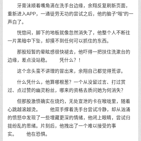
牙膏沫顺着嘴角滴在洗手台边缘，余翔反复刷新页面，
重新进入APP，一通徒劳无功的尝试之后，他的脑子“嗡”的一
声白了。
恍惚间，脚下的地板就像忽然消失了，他整个人不断往
一片黑暗中下坠，却摸不到任何可以抓住的东西。
那股短暂的晕眩感很快褪去，他吓得一把扶住洗漱台的
边缘，差点没站稳。 凭什么？！
这个念头蛮不讲理的冒出来，余翔自己都觉得荒谬。
什么凭什么，他算哪根葱？一个从没留过言、打过赏
过、点过赞的幽灵粉丝，哪来的资格去质问她为何消失？
但那股激愤确实在烧灼，无处宣泄的卡在喉咙里，随着
心跳越滚越烫。 他双手撑着洗手台尝试冷静，却从汹涌
的愤怒中发现了一些埋藏更深的情绪，他闭上眼睛，尝试归
拢纷乱的思绪。片刻后，他拽出了一个难以接受的事
实。 他在恐惧。